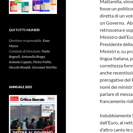
Mattarella, vinc
fosse un politic
diretta di un vo
un Governo. Abbi
retroscena e sop
QUI TUTTI I NUMERI
Ministro dell’Ec
Direttore responsabile:
Enzo
Presidente della
Marzo
Ministri e, su pr
Comitato di Direzione:
Paolo
Bagnoli, Antonella Braga,
lingua italiana,
Antonio Caputo, Pietro Polito,
correttezza form
Niccolò Rinaldi, Giovanni Vetritto
anche recentissim
prerogative del 
nomi dei ministr
ANNUALE 2025
parlare di messa 
francamente ridi
Indubbiamente S
dall’Euro, al ne
d’altro canto le 