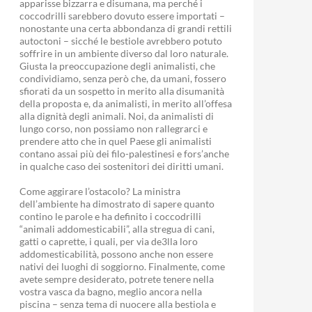
apparisse bizzarra e disumana, ma perché i
coccodrilli sarebbero dovuto essere importati –
nonostante una certa abbondanza di grandi rettili
autoctoni – sicché le bestiole avrebbero potuto
soffrire in un ambiente diverso dal loro naturale.
Giusta la preoccupazione degli animalisti, che
condividiamo, senza però che, da umani, fossero
sfiorati da un sospetto in merito alla disumanità
della proposta e, da animalisti, in merito all’offesa
alla dignità degli animali. Noi, da animalisti di
lungo corso, non possiamo non rallegrarci e
prendere atto che in quel Paese gli animalisti
contano assai più dei filo-palestinesi e fors’anche
in qualche caso dei sostenitori dei diritti umani.
Come aggirare l’ostacolo? La ministra
dell’ambiente ha dimostrato di sapere quanto
contino le parole e ha definito i coccodrilli
“animali addomesticabili”, alla stregua di cani,
gatti o caprette, i quali, per via de3lla loro
addomesticabilità, possono anche non essere
nativi dei luoghi di soggiorno. Finalmente, come
avete sempre desiderato, potrete tenere nella
vostra vasca da bagno, meglio ancora nella
piscina – senza tema di nuocere alla bestiola e