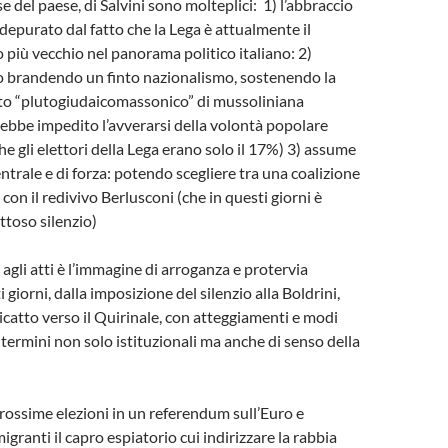
se del paese, di Salvini sono molteplici: 1) l’abbraccio
a depurato dal fatto che la Lega è attualmente il
o più vecchio nel panorama politico italiano: 2)
o brandendo un finto nazionalismo, sostenendo la
tto “plutogiudaicomassonico” di mussoliniana
bbe impedito l’avverarsi della volontà popolare
e gli elettori della Lega erano solo il 17%) 3) assume
ntrale e di forza: potendo scegliere tra una coalizione
a con il redivivo Berlusconi (che in questi giorni è
ttoso silenzio)
agli atti è l’immagine di arroganza e protervia
 giorni, dalla imposizione del silenzio alla Boldrini,
ricatto verso il Quirinale, con atteggiamenti e modi
 termini non solo istituzionali ma anche di senso della
rossime elezioni in un referendum sull’Euro e
igranti il capro espiatorio cui indirizzare la rabbia