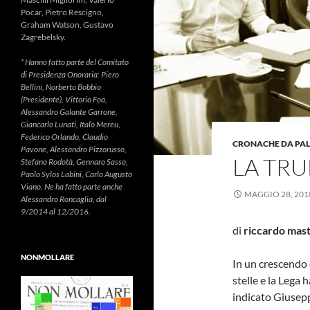
Pocar, Pietro Rescigno,
Graham Watson, Gustavo
Zagrebelsky.
* Hanno fatto parte del Comitato
di Presidenza Onoraria: Piero
Bellini, Norberto Bobbio
(Presidente), Vittorio Foa,
Alessandro Galante Garrone,
Giancarlo Lunati, Italo Mereu,
Federico Orlando, Claudio
CRONACHE DA PA
Pavone, Alessandro Pizzorusso,
LA TRU
Stefano Rodotà, Gennaro Sasso,
Paolo Sylos Labini, Carlo Augusto
Viano. Ne ha fatto parte anche
MAGGIO 28, 201
Alessandro Roncaglia, dal
9/2014 al 12/2016.
di
riccardo mast
NONMOLLARE
In un crescendo 
stelle e la Lega
indicato Giusepp