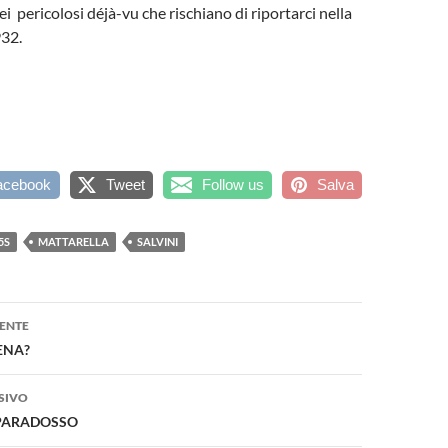
i pericolosi déjà-vu che rischiano di riportarci nella
32.
acebook
Tweet
Follow us
Salva
5S
MATTARELLA
SALVINI
one
ENTE
ENA?
SIVO
 PARADOSSO