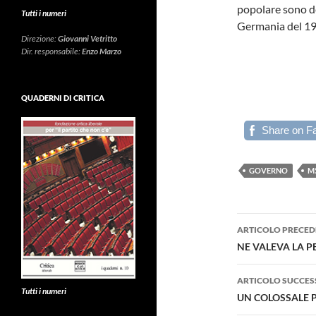
popolare sono de
Tutti i numeri
Germania del 19
Direzione:
Giovanni Vetritto
Dir. responsabile:
Enzo Marzo
QUADERNI DI CRITICA
Share on F
GOVERNO
M
Navigazi
ARTICOLO PRECED
articolo
NE VALEVA LA P
ARTICOLO SUCCES
Tutti i numeri
UN COLOSSALE