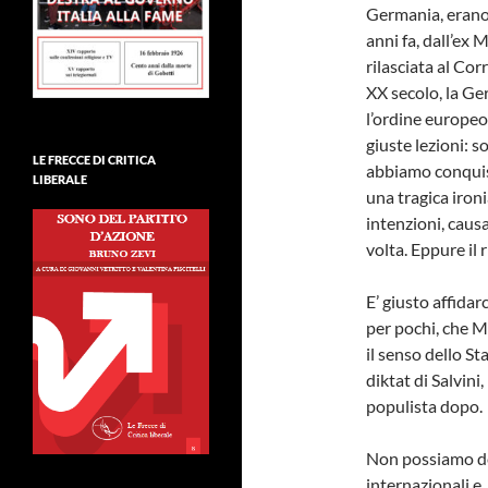
Germania, erano 
anni fa, dall’ex 
rilasciata al Cor
XX secolo, la Ge
l’ordine europeo
giuste lezioni: 
LE FRECCE DI CRITICA
abbiamo conquist
LIBERALE
una tragica ironi
intenzioni, caus
volta. Eppure il 
E’ giusto affidar
per pochi, che Ma
il senso dello St
diktat di Salvini
populista dopo.
Non possiamo de
internazionali e,