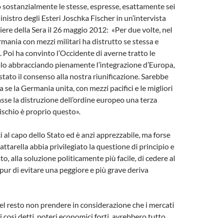
sostanzialmente le stesse, espresse, esattamente sei
Ministro degli Esteri Joschka Fischer in un’intervista
riere della Sera il 26 maggio 2012: «Per due volte, nel
rmania con mezzi militari ha distrutto se stessa e
. Poi ha convinto l’Occidente di averne tratto le
solo abbracciando pienamente l’integrazione d’Europa,
ato il consenso alla nostra riunificazione. Sarebbe
a se la Germania unita, con mezzi pacifici e le migliori
asse la distruzione dell’ordine europeo una terza
rischio è proprio questo».
ci al capo dello Stato ed è anzi apprezzabile, ma forse
ttarella abbia privilegiato la questione di principio e
ato, alla soluzione politicamente più facile, di cedere al
, pur di evitare una peggiore e più grave deriva
l resto non prendere in considerazione che i mercati
 i così detti, poteri economici forti, avrebbero tutto