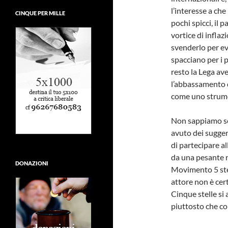
l’interesse a che 
CINQUE PER MILLE
pochi spicci, il
vortice di inflaz
svenderlo per ev
spacciano per i p
resto la Lega av
l’abbassamento de
come uno strumen
Non sappiamo se 
avuto dei suggeri
di partecipare al
da una pesante r
DONAZIONI
Movimento 5 stell
attore non è cert
Cinque stelle si
piuttosto che con