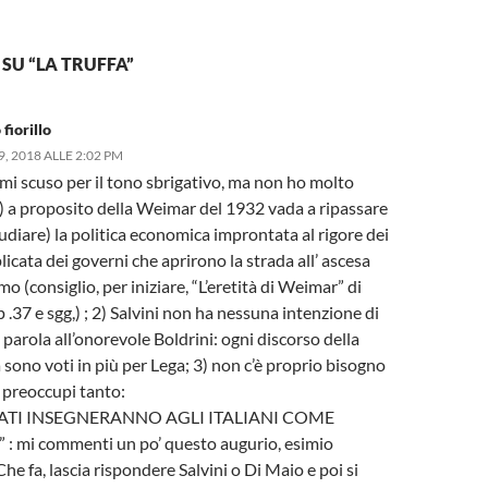
SU “LA TRUFFA”
fiorillo
, 2018 ALLE 2:02 PM
 mi scuso per il tono sbrigativo, ma non ho molto
) a proposito della Weimar del 1932 vada a ripassare
tudiare) la politica economica improntata al rigore dei
licata dei governi che aprirono la strada all’ ascesa
mo (consiglio, per iniziare, “L’eretità di Weimar” di
 .37 e sgg,) ; 2) Salvini non ha nessuna intenzione di
 parola all’onorevole Boldrini: ogni discorso della
sono voti in più per Lega; 3) non c’è proprio bisogno
i preoccupi tanto:
ATI INSEGNERANNO AGLI ITALIANI COME
: mi commenti un po’ questo augurio, esimio
 Che fa, lascia rispondere Salvini o Di Maio e poi si