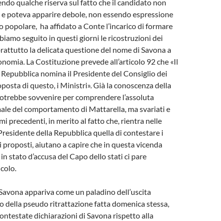
endo qualche riserva sul fatto che il candidato non
o e poteva apparire debole, non essendo espressione
to popolare, ha affidato a Conte l’incarico di formare
amo seguito in questi giorni le ricostruzioni dei
rattutto la delicata questione del nome di Savona a
onomia. La Costituzione prevede all’articolo 92 che «Il
 Repubblica nomina il Presidente del Consiglio dei
oposta di questo, i Ministri». Già la conoscenza della
 potrebbe sovvenire per comprendere l’assoluta
ale del comportamento di Mattarella, ma svariati e
i precedenti, in merito al fatto che, rientra nelle
Presidente della Repubblica quella di contestare i
i proposti, aiutano a capire che in questa vicenda
in stato d’accusa del Capo dello stati ci pare
colo.
avona appariva come un paladino dell’uscita
tto della pseudo ritrattazione fatta domenica stessa,
contestate dichiarazioni di Savona rispetto alla