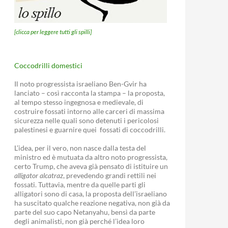
[clicca per leggere tutti gli spilli]
Coccodrilli domestici
Il noto progressista israeliano Ben-Gvir ha
lanciato – così racconta la stampa – la proposta,
al tempo stesso ingegnosa e medievale, di
costruire fossati intorno alle carceri di massima
sicurezza nelle quali sono detenuti i pericolosi
palestinesi e guarnire quei fossati di coccodrilli.
L’idea, per il vero, non nasce dalla testa del
ministro ed è mutuata da altro noto progressista,
certo Trump, che aveva già pensato di istituire un
alligator alcatraz
, prevedendo grandi rettili nei
fossati. Tuttavia, mentre da quelle parti gli
alligatori sono di casa, la proposta dell’israeliano
ha suscitato qualche reazione negativa, non già da
parte del suo capo Netanyahu, bensì da parte
degli animalisti, non già perché l’idea loro