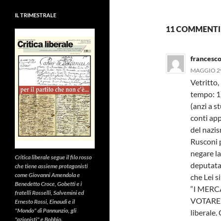
IL TRIMESTRALE
11 COMMENTI 
francesco 
MAGGIO 29
Vetritto,
tempo: 1
(anzi a s
conti app
del nazis
Rusconi p
negare la
Critica liberale
segue il filo rosso
deputata 
che tiene assieme protagonisti
come Giovanni Amendola e
che Lei s
Benedetto Croce, Gobetti e i
“I MERC
fratelli Rosselli, Salvemini ed
VOTARE” 
Ernesto Rossi, Einaudi e il
"Mondo" di Pannunzio, gli
liberale.
"azionisti" e Bobbio.