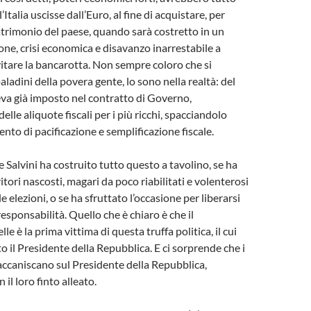
l’Italia uscisse dall’Euro, al fine di acquistare, per
 patrimonio del paese, quando sarà costretto in un
ione, crisi economica e disavanzo inarrestabile a
itare la bancarotta. Non sempre coloro che si
aladini della povera gente, lo sono nella realtà: del
eva già imposto nel contratto di Governo,
lle aliquote fiscali per i più ricchi, spacciandolo
to di pacificazione e semplificazione fiscale.
Salvini ha costruito tutto questo a tavolino, se ha
tori nascosti, magari da poco riabilitati e volenterosi
le elezioni, o se ha sfruttato l’occasione per liberarsi
esponsabilità. Quello che è chiaro è che il
e è la prima vittima di questa truffa politica, il cui
o il Presidente della Repubblica. E ci sorprende che i
 accaniscano sul Presidente della Repubblica,
 il loro finto alleato.