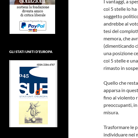
I vantaggi, a spe
coi 5 stelle lo h
soggetto politic
andrebbe al vot
tesi del complo
memora, che avre
(dimenticando ch
GLI STATI UNITI D’EUROPA
una posizione ce
coi 5 stelle e un
rimasto in sospe
Quello che resta 
apparsa in questi
fino al violento 
preoccupanti, in
misura.
Trasformare le p
individuare nei m