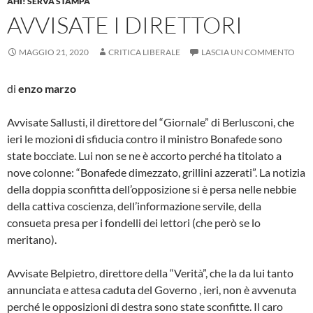
AHI! SERVA STAMPA
AVVISATE I DIRETTORI
MAGGIO 21, 2020
CRITICA LIBERALE
LASCIA UN COMMENTO
di
enzo marzo
Avvisate Sallusti, il direttore del “Giornale” di Berlusconi, che
ieri le mozioni di sfiducia contro il ministro Bonafede sono
state bocciate. Lui non se ne è accorto perché ha titolato a
nove colonne: “Bonafede dimezzato, grillini azzerati”. La notizia
della doppia sconfitta dell’opposizione si è persa nelle nebbie
della cattiva coscienza, dell’informazione servile, della
consueta presa per i fondelli dei lettori (che però se lo
meritano).
Avvisate Belpietro, direttore della “Verità”, che la da lui tanto
annunciata e attesa caduta del Governo , ieri, non è avvenuta
perché le opposizioni di destra sono state sconfitte. Il caro