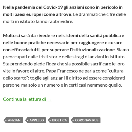
Nella pandemia del Covid-19 gli anziani sono in pericolo in
molti paesi europei come altrove
. Le drammatiche cifre delle
morti in istituto fanno rabbrividire.
Molto ci sarà da rivedere nei sistemi della sanità pubblica e
nelle buone pratiche necessarie per raggiungere e curare
con efficacia tutti, per superare l’istituzionalizzazione
. Siamo
preoccupati dalle tristi storie delle stragi di anziani in istituto.
Sta prendendo piede l’idea che sia possibile sacrificare le loro
vite in favore di altre. Papa Francesco ne parla come “cultura
dello scarto”: toglie agli anziani il diritto ad essere considerati
persone, ma solo un numero e in certi casi nemmeno quello.
Senza anziani non c’è futuro
Continua la lettura di
→
ANZIANI
APPELLO
BIOETICA
CORONAVIRUS