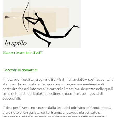
[clicca per leggere tutti gli spilli]
Coccodrilli domestici
Il noto progressista israeliano Ben-Gvir ha lanciato – così racconta la
stampa – la proposta, al tempo stesso ingegnosa e medievale, di
costruire fossati intorno alle carceri di massima sicurezza nelle quali
sono detenuti i pericolosi palestinesi e guarnire quei fossati di
coccodrilli.
L’idea, per il vero, non nasce dalla testa del ministro ed è mutuata da
altro noto progressista, certo Trump, che aveva già pensato di
istituire un
alligator alcatraz
, prevedendo grandi rettili nei fossati.