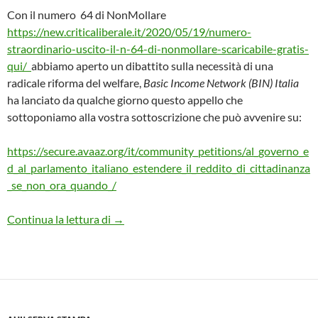
Con il numero 64 di NonMollare
https://new.criticaliberale.it/2020/05/19/numero-
straordinario-uscito-il-n-64-di-nonmollare-scaricabile-gratis-
qui/
abbiamo aperto un dibattito sulla necessità di una
radicale riforma del welfare,
Basic Income Network (BIN) Italia
ha lanciato da qualche giorno questo appello che
sottoponiamo alla vostra sottoscrizione che può avvenire su:
https://secure.avaaz.org/it/community_petitions/al_governo_e
d_al_parlamento_italiano_estendere_il_reddito_di_cittadinanza
_se_non_ora_quando_/
ESTENDERE IL REDDITO DI CITTADIN
Continua la lettura di
→