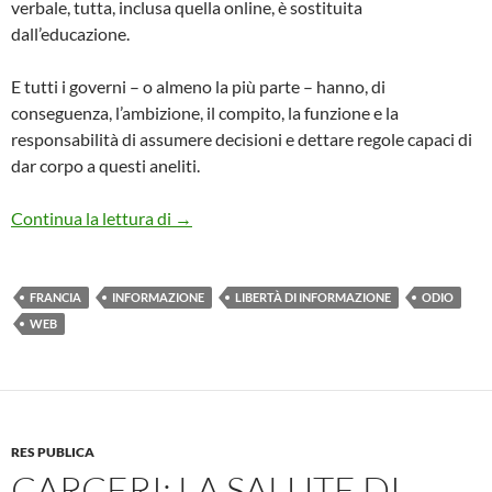
verbale, tutta, inclusa quella online, è sostituita
dall’educazione.
E tutti i governi – o almeno la più parte – hanno, di
conseguenza, l’ambizione, il compito, la funzione e la
responsabilità di assumere decisioni e dettare regole capaci di
dar corpo a questi aneliti.
Odio online, per contrastarlo la Francia ap
Continua la lettura di
→
FRANCIA
INFORMAZIONE
LIBERTÀ DI INFORMAZIONE
ODIO
WEB
RES PUBLICA
CARCERI: LA SALUTE DI