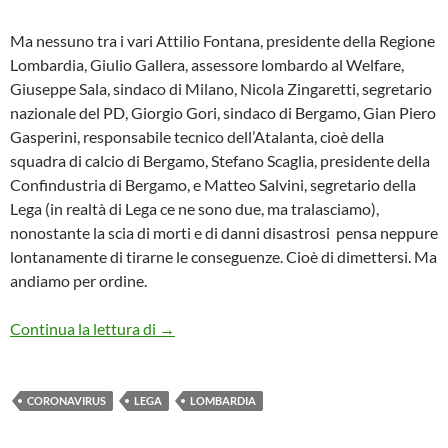
Ma nessuno tra i vari Attilio Fontana, presidente della Regione
Lombardia, Giulio Gallera, assessore lombardo al Welfare,
Giuseppe Sala, sindaco di Milano, Nicola Zingaretti, segretario
nazionale del PD, Giorgio Gori, sindaco di Bergamo, Gian Piero
Gasperini, responsabile tecnico dell’Atalanta, cioè della
squadra di calcio di Bergamo, Stefano Scaglia, presidente della
Confindustria di Bergamo, e Matteo Salvini, segretario della
Lega (in realtà di Lega ce ne sono due, ma tralasciamo),
nonostante la scia di morti e di danni disastrosi pensa neppure
lontanamente di tirarne le conseguenze. Cioè di dimettersi. Ma
andiamo per ordine.
Caporetto in Lombardia – Ecco le tappe deg
Continua la lettura di
→
CORONAVIRUS
LEGA
LOMBARDIA