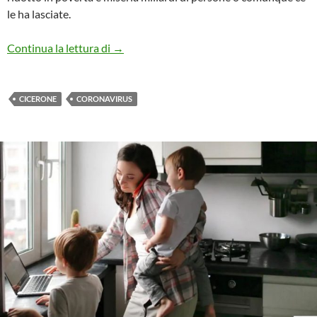
le ha lasciate.
FINO A CHE PUNTO ARRIVERÀ LA SFR
Continua la lettura di
→
CICERONE
CORONAVIRUS