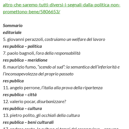
altro-che-saremo-tutti-diversi-i-segnali-dalla-politica-non-
promettono-bene/5806653/
Sommario
editoriale
5. giovanni perazzoli,
costruiamo un welfare del lavoro
res publica – politica
7. paolo bagnoli,
l’ora della responsabilità
res publica – meridione
8. maurizio fumo,
“scendo al sud”: la semantica dell’inferiorità e
l’inconsapevolezza del proprio passato
res publica
11. angelo perrone,
l’italia alla prova della ripartenza
res publica – città
12. valerio pocar,
disurbanizzare?
res publica – cultura
13. pietro polito,
gli occhiali della cultura
res publica – beni culturali
17. andrea costa,
la cultura ai tempi del coronavirus… con una