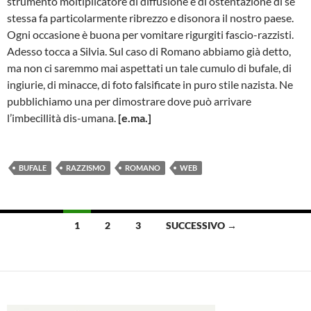
strumento moltiplicatore di diffusione e di ostentazione di sé
stessa fa particolarmente ribrezzo e disonora il nostro paese.
Ogni occasione è buona per vomitare rigurgiti fascio-razzisti.
Adesso tocca a Silvia. Sul caso di Romano abbiamo già detto,
ma non ci saremmo mai aspettati un tale cumulo di bufale, di
ingiurie, di minacce, di foto falsificate in puro stile nazista. Ne
pubblichiamo una per dimostrare dove può arrivare
l’imbecillità dis-umana.
[e.ma.]
BUFALE
RAZZISMO
ROMANO
WEB
Navigazione
1
2
3
SUCCESSIVO →
articoli