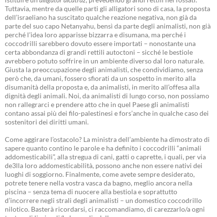
Tuttavia, mentre da quelle parti gli alligatori sono di casa, la proposta
dell’israeliano ha suscitato qualche reazione negativa, non già da
parte del suo capo Netanyahu, bensì da parte degli animalisti, non già
perché l’idea loro apparisse bizzarra e disumana, ma perché i
coccodrilli sarebbero dovuto essere importati – nonostante una
certa abbondanza di grandi rettili autoctoni – sicché le bestiole
avrebbero potuto soffrire in un ambiente diverso dal loro naturale.
Giusta la preoccupazione degli animalisti, che condividiamo, senza
però che, da umani, fossero sfiorati da un sospetto in merito alla
disumanità della proposta e, da animalisti, in merito all’offesa alla
dignità degli animali. Noi, da animalisti di lungo corso, non possiamo
non rallegrarci e prendere atto che in quel Paese gli animalisti
contano assai più dei filo-palestinesi e fors’anche in qualche caso dei
sostenitori dei diritti umani.
Come aggirare l’ostacolo? La ministra dell’ambiente ha dimostrato di
sapere quanto contino le parole e ha definito i coccodrilli “animali
addomesticabili”, alla stregua di cani, gatti o caprette, i quali, per via
de3lla loro addomesticabilità, possono anche non essere nativi dei
luoghi di soggiorno. Finalmente, come avete sempre desiderato,
potrete tenere nella vostra vasca da bagno, meglio ancora nella
piscina – senza tema di nuocere alla bestiola e soprattutto
d’incorrere negli strali degli animalisti – un domestico coccodrillo
nilotico. Basterà ricordarsi, ci raccomandiamo, di carezzarlo/a ogni