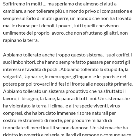
Soffriremo in molti … ma speriamo che almeno ci aiuti a
cambiare, a non tollerare più un mondo privo di compassione e
sempre sull’orlo di inutili guerre, un mondo che non ha trovato
mai le risorse per i deboli, i poveri, tutti quelli che vivono
umilmente del proprio lavoro, che non sfruttano gli altri, non
rapinano la terra.
Abbiamo tollerato anche troppo questo sistema, i suoi corifei, i
suoi imbonitori, che hanno sempre fatto passare per nostri gli
interessi e l’avidità di pochi. Abbiamo tollerato la stupidità, la
volgarità, l’apparire, le menzogne, gl’inganni e le ipocrisie del
potere per poi trovarci indifesi di fronte alle necessità primarie.
Abbiamo tollerato un sistema produttivo che ha sfruttato il
lavoro, il bisogno, la fame, la paura di tutti noi. Un sistema che
ha violentato la terra, il clima, le altre specie viventi, virus
compresi, che ha bruciato immense risorse naturali per
costruire strumenti di morte, per produrre miliardi di
tonnellate di merci inutili se non dannose. Un sistema che ha
ridotto in povertà e miseria miliardi di persone o comunque ce