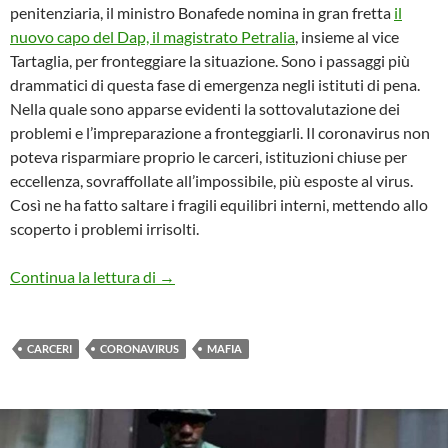
penitenziaria, il ministro Bonafede nomina in gran fretta
il
nuovo capo del Dap, il magistrato Petralia
, insieme al vice
Tartaglia, per fronteggiare la situazione. Sono i passaggi più
drammatici di questa fase di emergenza negli istituti di pena.
Nella quale sono apparse evidenti la sottovalutazione dei
problemi e l’impreparazione a fronteggiarli. Il coronavirus non
poteva risparmiare proprio le carceri, istituzioni chiuse per
eccellenza, sovraffollate all’impossibile, più esposte al virus.
Così ne ha fatto saltare i fragili equilibri interni, mettendo allo
scoperto i problemi irrisolti.
Carceri: la salute di Caino sotto il Covid-1
Continua la lettura di
→
CARCERI
CORONAVIRUS
MAFIA