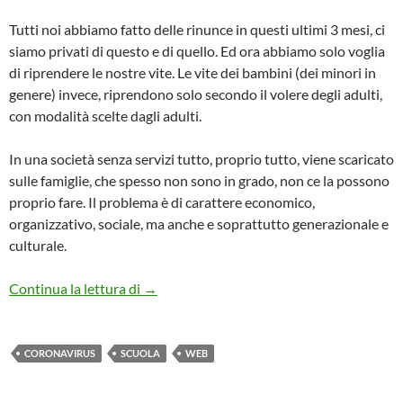
Tutti noi abbiamo fatto delle rinunce in questi ultimi 3 mesi, ci
siamo privati di questo e di quello. Ed ora abbiamo solo voglia
di riprendere le nostre vite. Le vite dei bambini (dei minori in
genere) invece, riprendono solo secondo il volere degli adulti,
con modalità scelte dagli adulti.
In una società senza servizi tutto, proprio tutto, viene scaricato
sulle famiglie, che spesso non sono in grado, non ce la possono
proprio fare. Il problema è di carattere economico,
organizzativo, sociale, ma anche e soprattutto generazionale e
culturale.
TRA POCO SARA’ IL MOMENTO DI STA
Continua la lettura di
→
CORONAVIRUS
SCUOLA
WEB