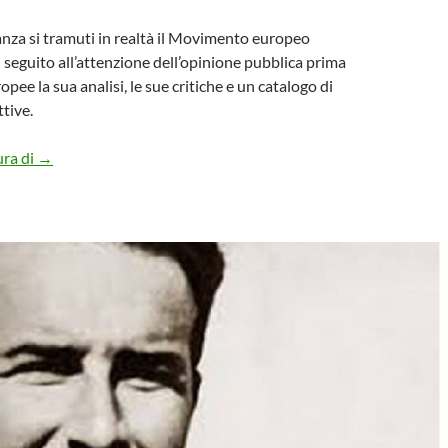
anza si tramuti in realtà il Movimento europeo
 seguito all’attenzione dell’opinione pubblica prima
ropee la sua analisi, le sue critiche e un catalogo di
tive.
Tramutiamo la speranza in realtà
ura di
→