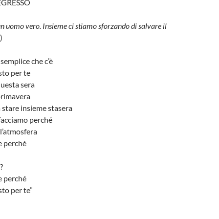
REGRESSO
un uomo vero. Insieme ci stiamo sforzando di salvare il
)
semplice che c’è
to per te
questa sera
primavera
 stare insieme stasera
facciamo perché
 l’atmosfera
e perché
?
e perché
to per te”