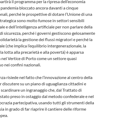
rtirà il programma per la ripresa dell’economia
 pandemia bloccato ancora davanti a cinque
nali, perché le prospettive di dotare l’Unione di una
rategica sono molto fumose in settori sensibili
ale e dell’intelligenza artificiale per non parlare della
e di sicurezza, perché i governi gestiscono gelosamente
solidarietà la gestione dei flussi migratori e perché la
e (che implica l’equilibrio intergenerazionale, la
 la lotta alla precarietà e alla povertà) è apparsa
 nel Vertice di Porto come un settore quasi
o nei confini nazionali.
za risiede nel fatto che l’innovazione al centro della
r discutere su un piano di uguaglianza cittadini e
a scardinare un ingranaggio che, dal Trattato di
è stato preso in ostaggio dal metodo confederale e nel
ocrazia partecipativa, usando tutti gli strumenti della
sia in grado di far riaprire il cantiere delle riforme
opea.