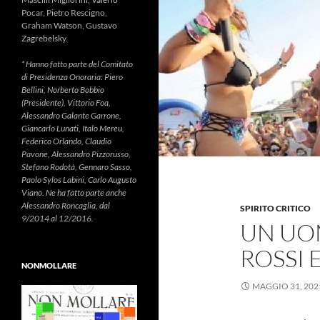
Pocar, Pietro Rescigno,
Graham Watson, Gustavo
Zagrebelsky.
* Hanno fatto parte del Comitato
di Presidenza Onoraria: Piero
Bellini, Norberto Bobbio
(Presidente), Vittorio Foa,
Alessandro Galante Garrone,
Giancarlo Lunati, Italo Mereu,
Federico Orlando, Claudio
Pavone, Alessandro Pizzorusso,
Stefano Rodotà, Gennaro Sasso,
Paolo Sylos Labini, Carlo Augusto
Viano. Ne ha fatto parte anche
Alessandro Roncaglia, dal
SPIRITO CRITICO
9/2014 al 12/2016.
UN UO
ROSSI 
NONMOLLARE
MAGGIO 31, 202