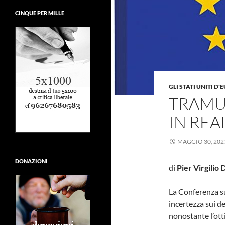
CINQUE PER MILLE
GLI STATI UNITI D
TRAMU
IN REA
MAGGIO 30, 202
DONAZIONI
di
Pier Virgilio 
La Conferenza su
incertezza sui d
nonostante l’ott