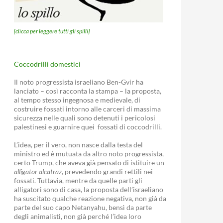
[clicca per leggere tutti gli spilli]
Coccodrilli domestici
Il noto progressista israeliano Ben-Gvir ha
lanciato – così racconta la stampa – la proposta,
al tempo stesso ingegnosa e medievale, di
costruire fossati intorno alle carceri di massima
sicurezza nelle quali sono detenuti i pericolosi
palestinesi e guarnire quei fossati di coccodrilli.
L’idea, per il vero, non nasce dalla testa del
ministro ed è mutuata da altro noto progressista,
certo Trump, che aveva già pensato di istituire un
alligator alcatraz
, prevedendo grandi rettili nei
fossati. Tuttavia, mentre da quelle parti gli
alligatori sono di casa, la proposta dell’israeliano
ha suscitato qualche reazione negativa, non già da
parte del suo capo Netanyahu, bensì da parte
degli animalisti, non già perché l’idea loro