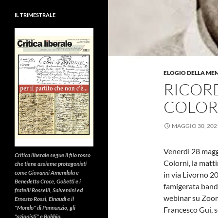
IL TRIMESTRALE
ELOGIO DELLA ME
RICOR
COLOR
MAGGIO 30, 202
Venerdì 28 magg
Critica liberale
segue il filo rosso
Colorni, la matti
che tiene assieme protagonisti
come Giovanni Amendola e
in via Livorno 20
Benedetto Croce, Gobetti e i
famigerata banda
fratelli Rosselli, Salvemini ed
webinar su Zoom
Ernesto Rossi, Einaudi e il
"Mondo" di Pannunzio, gli
Francesco Gui, s
"azionisti" e Bobbio.