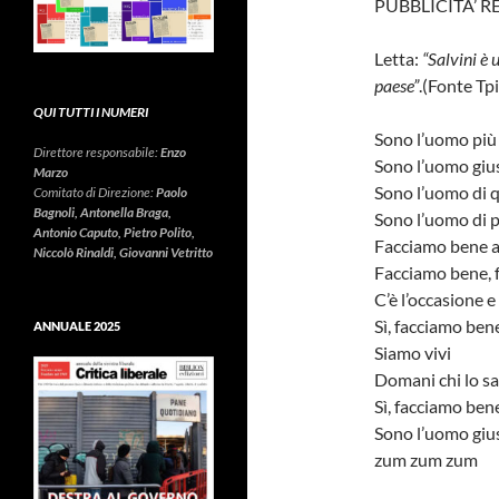
PUBBLICITA’ 
Letta:
“Salvini è 
paese”
.(Fonte Tpi
QUI TUTTI I NUMERI
Sono l’uomo più 
Direttore responsabile:
Enzo
Sono l’uomo gius
Marzo
Sono l’uomo di 
Comitato di Direzione:
Paolo
Bagnoli, Antonella Braga,
Sono l’uomo di 
Antonio Caputo, Pietro Polito,
Facciamo bene a
Niccolò Rinaldi, Giovanni Vetritto
Facciamo bene, 
C’è l’occasione e
Sì, facciamo ben
ANNUALE 2025
Siamo vivi
Domani chi lo sa
Sì, facciamo ben
Sono l’uomo gius
zum zum zum