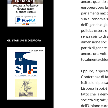
ancora quando pa
europea dopo la
parlamenti nazio
sua autonomia st
dell’agenda digit
politica estera 
senza spirito di 
GLI STATI UNITI D’EUROPA
dimensione social
parità di genere,
ancora una volta
totalmente chius
Eppure, la speran
Conferenza di fa
istituzioni poss
Lisbona in poi, 
fatto che la dem
società digitale, 
dell’Unione eur