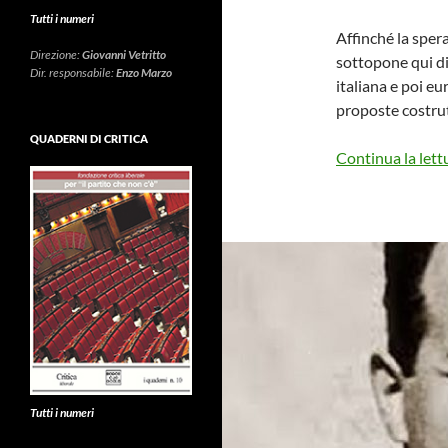
Tutti i numeri
Affinché la sper
Direzione:
Giovanni Vetritto
sottopone qui di
Dir. responsabile:
Enzo Marzo
italiana e poi eu
proposte costrut
QUADERNI DI CRITICA
Continua la lett
Tutti i numeri