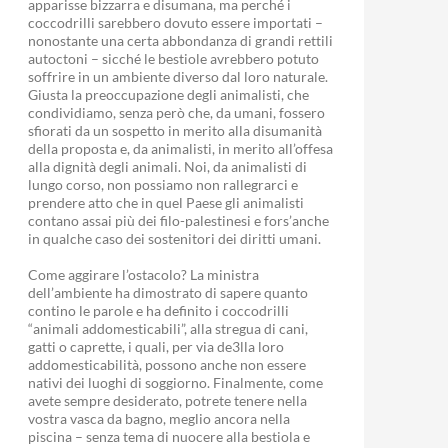
apparisse bizzarra e disumana, ma perché i
coccodrilli sarebbero dovuto essere importati –
nonostante una certa abbondanza di grandi rettili
autoctoni – sicché le bestiole avrebbero potuto
soffrire in un ambiente diverso dal loro naturale.
Giusta la preoccupazione degli animalisti, che
condividiamo, senza però che, da umani, fossero
sfiorati da un sospetto in merito alla disumanità
della proposta e, da animalisti, in merito all’offesa
alla dignità degli animali. Noi, da animalisti di
lungo corso, non possiamo non rallegrarci e
prendere atto che in quel Paese gli animalisti
contano assai più dei filo-palestinesi e fors’anche
in qualche caso dei sostenitori dei diritti umani.
Come aggirare l’ostacolo? La ministra
dell’ambiente ha dimostrato di sapere quanto
contino le parole e ha definito i coccodrilli
“animali addomesticabili”, alla stregua di cani,
gatti o caprette, i quali, per via de3lla loro
addomesticabilità, possono anche non essere
nativi dei luoghi di soggiorno. Finalmente, come
avete sempre desiderato, potrete tenere nella
vostra vasca da bagno, meglio ancora nella
piscina – senza tema di nuocere alla bestiola e