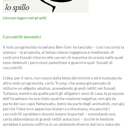
[clicca per leggere tutti gli spilli]
Coccodrilli domestici
Il noto progressista israeliano Ben-Gvir ha lanciato – così racconta la
stampa – la proposta, al tempo stesso ingegnosa e medievale, di
costruire fossati intorno alle carceri di massima sicurezza nelle quali
sono detenuti i pericolosi palestinesi e guarnire quei fossati di
coccodrilli.
L’idea, per il vero, non nasce dalla testa del ministro ed è mutuata da
altro noto progressista, certo Trump, che aveva già pensato di
istituire un
alligator alcatraz
, prevedendo grandi rettili nei fossati.
Tuttavia, mentre da quelle parti gli alligatori sono di casa, la proposta
dell’israeliano ha suscitato qualche reazione negativa, non già da
parte del suo capo Netanyahu, bensì da parte degli animalisti, non già
perché l’idea loro apparisse bizzarra e disumana, ma perché i
coccodrilli sarebbero dovuto essere importati – nonostante una
certa abbondanza di grandi rettili autoctoni – sicché le bestiole
avrebbero potuto soffrire in un ambiente diverso dal loro naturale.