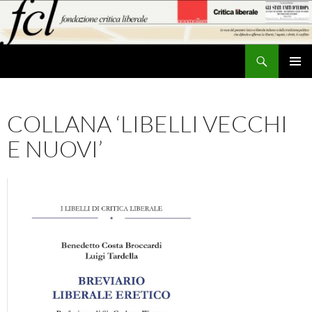
Vai
al
contenuto
Cerca
MENU
PRINCI
COLLANA ‘LIBELLI VECCHI
E NUOVI’