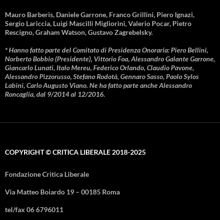
Mauro Barberis, Daniele Garrone, Franco Grillini, Piero Ignazi,
Sergio Lariccia, Luigi Mascilli Migliorini, Valerio Pocar, Pietro
Rescigno, Graham Watson, Gustavo Zagrebelsky.
* Hanno fatto parte del Comitato di Presidenza Onoraria: Piero Bellini,
Norberto Bobbio (Presidente), Vittorio Foa, Alessandro Galante Garrone,
Giancarlo Lunati, Italo Mereu, Federico Orlando, Claudio Pavone,
Alessandro Pizzorusso, Stefano Rodotà, Gennaro Sasso, Paolo Sylos
Labini, Carlo Augusto Viano. Ne ha fatto parte anche Alessandro
Roncaglia, dal 9/2014 al 12/2016.
COPYRIGHT © CRITICA LIBERALE 2018-2025
Fondazione Critica Liberale
Via Matteo Boiardo 19 – 00185 Roma
tel/fax 06 6796011