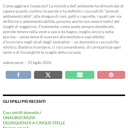
Come aggirare l’ostacolo? La ministra dell’ambiente ha dimostrato di
sapere quanto contino le parole e ha definito i coccodrilli “animali
addomesticabili”, alla stregua di cani, gatti o caprette, i quali, per via
de3lla loro addomesticabilità, possono anche non essere nativi dei
luoghi di soggiorno. Finalmente, come avete sempre desiderato,
potrete tenere nella vostra vasca da bagno, meglio ancora nella
piscina – senza tema di nuocere alla bestiola e soprattutto
d’incorrere negli strali degli animalisti – un domestico coccodrillo
nilotico. Basterà ricordarsi, ci raccomandiamo, di carezzarlo/a ogni
tanto e di lisciargli/le le scaglie della corazza.
valerio pocar – 31 luglio 2026
GLI SPILLI PIÙ RECENTI
Coccodrilli domestici
ONAGROCRAZIA
DELINQUENZA A CINQUE STELLE
Nomen omen?