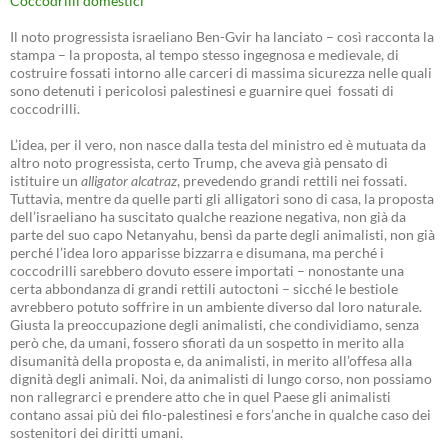
Coccodrilli domestici
Il noto progressista israeliano Ben-Gvir ha lanciato – così racconta la
stampa – la proposta, al tempo stesso ingegnosa e medievale, di
costruire fossati intorno alle carceri di massima sicurezza nelle quali
sono detenuti i pericolosi palestinesi e guarnire quei fossati di
coccodrilli.
L’idea, per il vero, non nasce dalla testa del ministro ed è mutuata da
altro noto progressista, certo Trump, che aveva già pensato di
istituire un
alligator alcatraz
, prevedendo grandi rettili nei fossati.
Tuttavia, mentre da quelle parti gli alligatori sono di casa, la proposta
dell’israeliano ha suscitato qualche reazione negativa, non già da
parte del suo capo Netanyahu, bensì da parte degli animalisti, non già
perché l’idea loro apparisse bizzarra e disumana, ma perché i
coccodrilli sarebbero dovuto essere importati – nonostante una
certa abbondanza di grandi rettili autoctoni – sicché le bestiole
avrebbero potuto soffrire in un ambiente diverso dal loro naturale.
Giusta la preoccupazione degli animalisti, che condividiamo, senza
però che, da umani, fossero sfiorati da un sospetto in merito alla
disumanità della proposta e, da animalisti, in merito all’offesa alla
dignità degli animali. Noi, da animalisti di lungo corso, non possiamo
non rallegrarci e prendere atto che in quel Paese gli animalisti
contano assai più dei filo-palestinesi e fors’anche in qualche caso dei
sostenitori dei diritti umani.