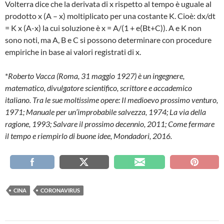
Volterra dice che la derivata di x rispetto al tempo è uguale al
prodotto x (A – x) moltiplicato per una costante K. Cioè: dx/dt
= K x (A-x) la cui soluzione è x = A/(1 + e(Bt+C)). A e K non
sono noti, ma A, B e C si possono determinare con procedure
empiriche in base ai valori registrati di x.
*
Roberto Vacca (Roma, 31 maggio 1927) è un ingegnere,
matematico, divulgatore scientifico, scrittore e accademico
italiano. Tra le sue moltissime opere: Il medioevo prossimo venturo,
1971; Manuale per un’improbabile salvezza, 1974; La via della
ragione, 1993; Salvare il prossimo decennio, 2011; Come fermare
il tempo e riempirlo di buone idee, Mondadori, 2016.
CINA
CORONAVIRUS