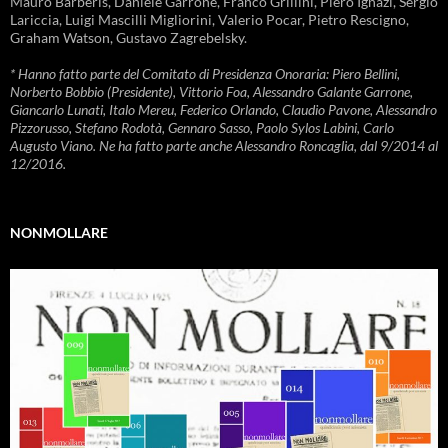
Mauro Barberis, Daniele Garrone, Franco Grillini, Piero Ignazi, Sergio
Lariccia, Luigi Mascilli Migliorini, Valerio Pocar, Pietro Rescigno,
Graham Watson, Gustavo Zagrebelsky.
* Hanno fatto parte del Comitato di Presidenza Onoraria: Piero Bellini,
Norberto Bobbio (Presidente), Vittorio Foa, Alessandro Galante Garrone,
Giancarlo Lunati, Italo Mereu, Federico Orlando, Claudio Pavone, Alessandro
Pizzorusso, Stefano Rodotà, Gennaro Sasso, Paolo Sylos Labini, Carlo
Augusto Viano. Ne ha fatto parte anche Alessandro Roncaglia, dal 9/2014 al
12/2016.
NONMOLLARE