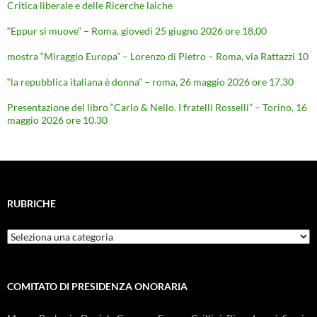
Critica liberale e delle Ricerche laiche
“Eppur si muove” – Roma, giovedì 25 giugno 2026 ore 18,00
mostra “Miraggio Europa” – Lorenzo di Pietro – Roma, via Rattazzi 10
“la repubblica italiana è donna” – roma, 26 maggio 2026 ore 17.30
Presentazione del libro “Carlo & Nello. I fratelli Rosselli” – Torino, 16
maggio 2026 ore 10.30
RUBRICHE
Rubriche
COMITATO DI PRESIDENZA ONORARIA