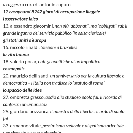
a roggero
a cura di antonio caputo
12.
casapound 8242 giorni di occupazione illegale
l’osservatore laico
13. alessandro giacomini,
non più “abbonati”, ma “obbligati” rai: il
grande inganno del servizio pubblico (in salsa clericale)
gli stati uniti d’europa
15. niccolò rinaldi,
talebani a bruxelles
la vita buona
18. valerio pocar,
note geopolitiche di un impolitico
cosmopolis
20. maurizio delli santi,
un anniversario per la cultura liberale e
democratica – l’italia non tradisca lo “statuto di roma”
lo spaccio delle idee
27. ombretta grasso,
addio allo studioso paolo fai. il ricordo di
canfora: «un umanista»
29. giordano bozzanca,
il maestro della libertà. ricordo di paolo
fai
33. ermanno vitale,
pessimismo radicale e dispotismo orientale –
una risposta a cesare pianciola