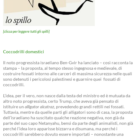
[clicca per leggere tutti gli spilli]
Coccodrilli domestici
Il noto progressista israeliano Ben-Gvir ha lanciato – così racconta la
stampa – la proposta, al tempo stesso ingegnosa e medievale, di
costruire fossati intorno alle carceri di massima sicurezza nelle quali
sono detenuti i pericolosi palestinesi e guarnire quei fossati di
coccodrilli.
L’idea, per il vero, non nasce dalla testa del ministro ed è mutuata da
altro noto progressista, certo Trump, che aveva già pensato di
istituire un
alligator alcatraz
, prevedendo grandi rettili nei fossati.
Tuttavia, mentre da quelle parti gli alligatori sono di casa, la proposta
dell’israeliano ha suscitato qualche reazione negativa, non già da
parte del suo capo Netanyahu, bensì da parte degli animalisti, non già
perché l’idea loro apparisse bizzarra e disumana, ma perché i
coccodrilli sarebbero dovuto essere importati – nonostante una