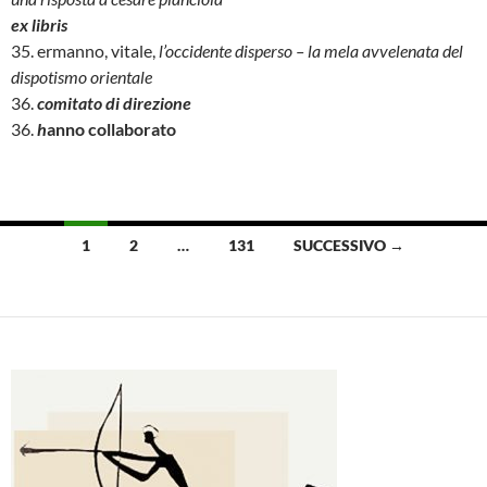
ex libris
35. ermanno, vitale,
l’occidente disperso – la mela avvelenata del
dispotismo orientale
36.
comitato di direzione
36.
h
anno collaborato
Navigazione
1
2
…
131
SUCCESSIVO →
articoli