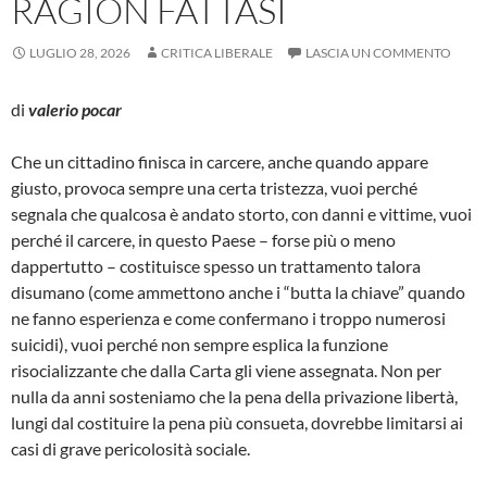
RAGION FATTASI
LUGLIO 28, 2026
CRITICA LIBERALE
LASCIA UN COMMENTO
di
valerio pocar
Che un cittadino finisca in carcere, anche quando appare
giusto, provoca sempre una certa tristezza, vuoi perché
segnala che qualcosa è andato storto, con danni e vittime, vuoi
perché il carcere, in questo Paese – forse più o meno
dappertutto – costituisce spesso un trattamento talora
disumano (come ammettono anche i “butta la chiave” quando
ne fanno esperienza e come confermano i troppo numerosi
suicidi), vuoi perché non sempre esplica la funzione
risocializzante che dalla Carta gli viene assegnata. Non per
nulla da anni sosteniamo che la pena della privazione libertà,
lungi dal costituire la pena più consueta, dovrebbe limitarsi ai
casi di grave pericolosità sociale.