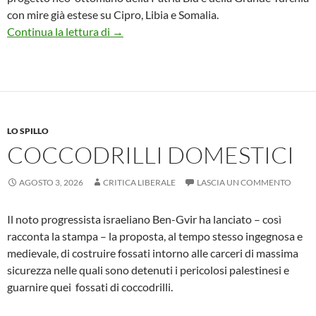
con mire già estese su Cipro, Libia e Somalia.
La deriva degli imperi nella faglia di Ceuta
Continua la lettura di
→
LO SPILLO
COCCODRILLI DOMESTICI
AGOSTO 3, 2026
CRITICA LIBERALE
LASCIA UN COMMENTO
Il noto progressista israeliano Ben-Gvir ha lanciato – così
racconta la stampa – la proposta, al tempo stesso ingegnosa e
medievale, di costruire fossati intorno alle carceri di massima
sicurezza nelle quali sono detenuti i pericolosi palestinesi e
guarnire quei fossati di coccodrilli.