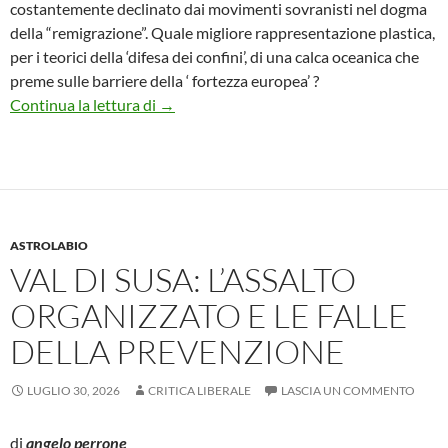
costantemente declinato dai movimenti sovranisti nel dogma
della “remigrazione”. Quale migliore rappresentazione plastica,
per i teorici della ‘difesa dei confini’, di una calca oceanica che
preme sulle barriere della ‘ fortezza europea’ ?
La lezione Ceuta: se la “logica del nemico” c
Continua la lettura di
→
ASTROLABIO
VAL DI SUSA: L’ASSALTO
ORGANIZZATO E LE FALLE
DELLA PREVENZIONE
LUGLIO 30, 2026
CRITICA LIBERALE
LASCIA UN COMMENTO
di
angelo perrone