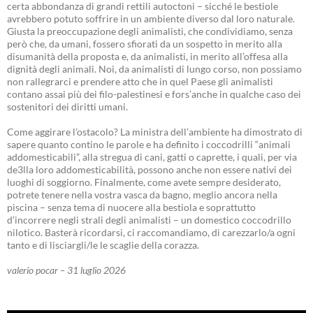
certa abbondanza di grandi rettili autoctoni – sicché le bestiole
avrebbero potuto soffrire in un ambiente diverso dal loro naturale.
Giusta la preoccupazione degli animalisti, che condividiamo, senza
però che, da umani, fossero sfiorati da un sospetto in merito alla
disumanità della proposta e, da animalisti, in merito all’offesa alla
dignità degli animali. Noi, da animalisti di lungo corso, non possiamo
non rallegrarci e prendere atto che in quel Paese gli animalisti
contano assai più dei filo-palestinesi e fors’anche in qualche caso dei
sostenitori dei diritti umani.
Come aggirare l’ostacolo? La ministra dell’ambiente ha dimostrato di
sapere quanto contino le parole e ha definito i coccodrilli “animali
addomesticabili”, alla stregua di cani, gatti o caprette, i quali, per via
de3lla loro addomesticabilità, possono anche non essere nativi dei
luoghi di soggiorno. Finalmente, come avete sempre desiderato,
potrete tenere nella vostra vasca da bagno, meglio ancora nella
piscina – senza tema di nuocere alla bestiola e soprattutto
d’incorrere negli strali degli animalisti – un domestico coccodrillo
nilotico. Basterà ricordarsi, ci raccomandiamo, di carezzarlo/a ogni
tanto e di lisciargli/le le scaglie della corazza.
valerio pocar – 31 luglio 2026