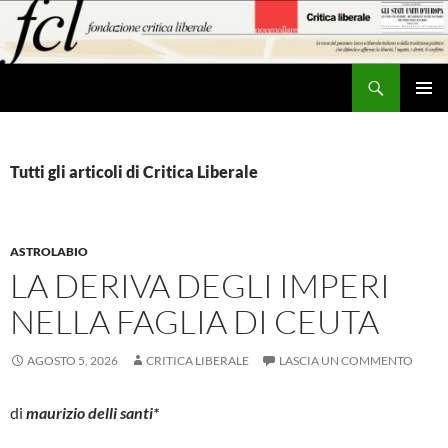
Vai
al
contenuto
Cerca
MENU
PRINCI
Tutti gli articoli di Critica Liberale
ASTROLABIO
LA DERIVA DEGLI IMPERI
NELLA FAGLIA DI CEUTA
AGOSTO 5, 2026
CRITICA LIBERALE
LASCIA UN COMMENTO
di
maurizio delli santi*