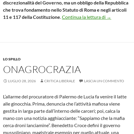
discrezionalità del Governo, ma un obbligo della Repubblica
che trova fondamento nello Statuto di Roma e negli articoli
L’ATTESA P
11 e 117 della Costituzione
.
Continua la lettura di
→
LO SPILLO
ONAGROCRAZIA
LUGLIO 28, 2026
CRITICA LIBERALE
LASCIA UN COMMENTO
L’allarme del procuratore di Palermo de Lucia fa venire il latte
alle ginocchia. Prima, denuncia che l’attività mafiosa viene
gestita in larga parte dall’interno delle carceri; poi, calca la
mano con una notizia agghiacciante: “Sappiamo che la mafia
cerca droni lanciamine”. Benedetto Croce definì il governo
mussoliniano, magistrale esempio per quello attuale, una