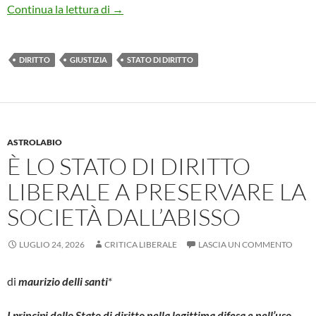
RAGION FATTASI
Continua la lettura di
→
DIRITTO
GIUSTIZIA
STATO DI DIRITTO
ASTROLABIO
È LO STATO DI DIRITTO
LIBERALE A PRESERVARE LA
SOCIETÀ DALL’ABISSO
LUGLIO 24, 2026
CRITICA LIBERALE
LASCIA UN COMMENTO
di
maurizio delli santi
*
I principi dello Stato di diritto nella legittima difesa e nell’uso