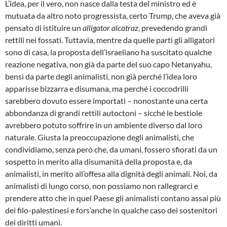
L’idea, per il vero, non nasce dalla testa del ministro ed è
mutuata da altro noto progressista, certo Trump, che aveva già
pensato di istituire un
alligator alcatraz
, prevedendo grandi
rettili nei fossati. Tuttavia, mentre da quelle parti gli alligatori
sono di casa, la proposta dell’israeliano ha suscitato qualche
reazione negativa, non già da parte del suo capo Netanyahu,
bensì da parte degli animalisti, non già perché l’idea loro
apparisse bizzarra e disumana, ma perché i coccodrilli
sarebbero dovuto essere importati – nonostante una certa
abbondanza di grandi rettili autoctoni – sicché le bestiole
avrebbero potuto soffrire in un ambiente diverso dal loro
naturale. Giusta la preoccupazione degli animalisti, che
condividiamo, senza però che, da umani, fossero sfiorati da un
sospetto in merito alla disumanità della proposta e, da
animalisti, in merito all’offesa alla dignità degli animali. Noi, da
animalisti di lungo corso, non possiamo non rallegrarci e
prendere atto che in quel Paese gli animalisti contano assai più
dei filo-palestinesi e fors’anche in qualche caso dei sostenitori
dei diritti umani.