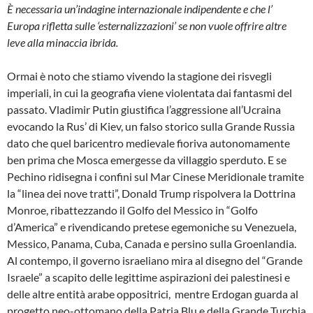
È
necessaria un’indagine internazionale indipendente e che l’
Europa rifletta sulle ‘esternalizzazioni’ se non vuole offrire altre
leve alla minaccia ibrida.
Ormai è noto che stiamo vivendo la stagione dei risvegli
imperiali, in cui la geografia viene violentata dai fantasmi del
passato. Vladimir Putin giustifica l’aggressione all’Ucraina
evocando la Rus’ di Kiev, un falso storico sulla Grande Russia
dato che quel baricentro medievale fioriva autonomamente
ben prima che Mosca emergesse da villaggio sperduto. E se
Pechino ridisegna i confini sul Mar Cinese Meridionale tramite
la “linea dei nove tratti”, Donald Trump rispolvera la Dottrina
Monroe, ribattezzando il Golfo del Messico in “Golfo
d’America” e rivendicando pretese egemoniche su Venezuela,
Messico, Panama, Cuba, Canada e persino sulla Groenlandia.
Al contempo, il governo israeliano mira al disegno del “Grande
Israele” a scapito delle legittime aspirazioni dei palestinesi e
delle altre entità arabe oppositrici, mentre Erdogan guarda al
progetto neo-ottomano della Patria Blu e della Grande Turchia