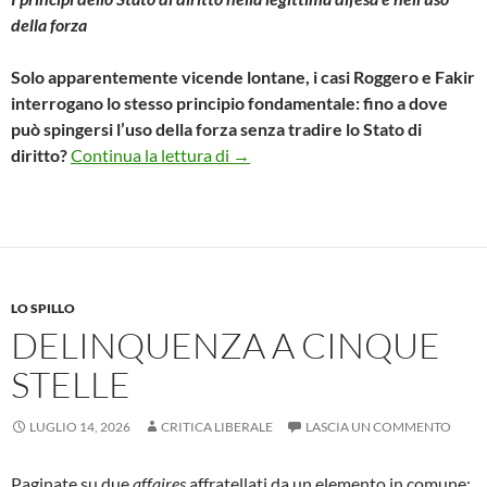
della forza
Solo apparentemente vicende lontane, i casi Roggero e Fakir
interrogano lo stesso principio fondamentale: fino a dove
può spingersi l’uso della forza senza tradire lo Stato di
È LO STATO DI DIRITTO LIBERA
diritto?
Continua la lettura di
→
LO SPILLO
DELINQUENZA A CINQUE
STELLE
LUGLIO 14, 2026
CRITICA LIBERALE
LASCIA UN COMMENTO
Paginate su due
affaires
affratellati da un elemento in comune: