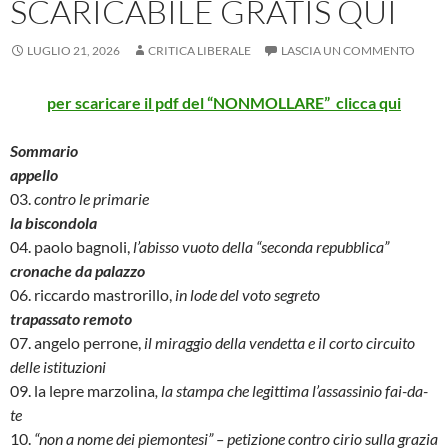
SCARICABILE GRATIS QUI
LUGLIO 21, 2026
CRITICA LIBERALE
LASCIA UN COMMENTO
per scaricare il pdf del “NONMOLLARE” clicca qu
i
Sommario
appello
03.
contro le primarie
la biscondola
04. paolo bagnoli,
l’abisso vuoto della “seconda repubblica”
cronache da palazzo
06. riccardo mastrorillo,
in lode del voto segreto
trapassato remoto
07. angelo perrone,
il miraggio della vendetta e il corto circuito
delle istituzioni
09. la lepre marzolina
, la stampa che legittima l’assassinio fai-da-
te
10.
“non a nome dei piemontesi” – petizione contro cirio sulla grazia