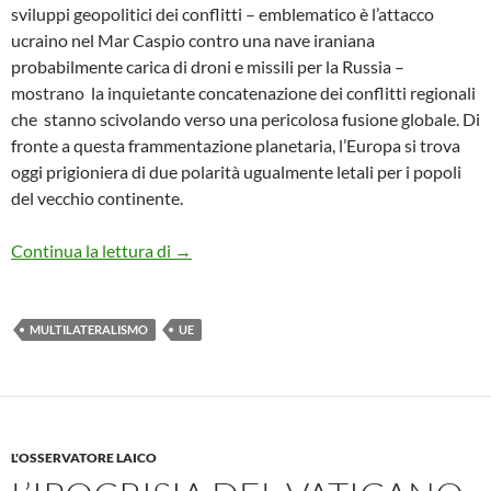
sviluppi geopolitici dei conflitti – emblematico è l’attacco
ucraino nel Mar Caspio contro una nave iraniana
probabilmente carica di droni e missili per la Russia –
mostrano la inquietante concatenazione dei conflitti regionali
che stanno scivolando verso una pericolosa fusione globale. Di
fronte a questa frammentazione planetaria, l’Europa si trova
oggi prigioniera di due polarità ugualmente letali per i popoli
del vecchio continente.
LA TERZA VIA DELL’EUROPA -RILANC
Continua la lettura di
→
MULTILATERALISMO
UE
L'OSSERVATORE LAICO