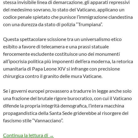
stessa invisibile linea di demarcazione, gli apparati repressivi
del medesimo sovrano, lo stato del Vaticano, applicano un
codice penale spietato che punisce l’immigrazione clandestina
con una durezza da stato di polizia “Trumpiana”.
Questa spettacolare scissione tra un universalismo etico
esibito a favore di telecamera e una prassi statuale
ferocemente escludente costituisce uno dei monumenti
all’ipocrisia politica più imponenti dell’era moderna, la retorica
umanitaria di Papa Leone XIV si infrange con precisione
chirurgica contro il granito delle mura Vaticane.
Se i governi europei provassero a tradurre in legge anche solo
una frazione del brutale rigore burocratico, con cui il Vaticano
difende la propria integrità demografica, l’intera macchina
propagandistica della Santa Sede griderebbe al risorgere del
fascismo stile “Vannacciano”.
L’IPOCRISIA DEL VATICANO
Continua la lettura di
→