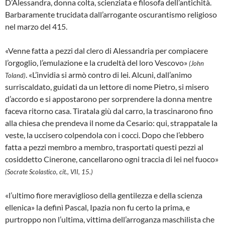
D’Alessandra, donna colta, scienziata e filosofa dell’antichità.
Barbaramente trucidata dall’arrogante oscurantismo religioso
nel marzo del 415.
«Venne fatta a pezzi dal clero di Alessandria per compiacere
l’orgoglio, l’emulazione e la crudeltà del loro Vescovo»
(John
. «L’invidia si armò contro di lei. Alcuni, dall’animo
Toland)
surriscaldato, guidati da un lettore di nome Pietro, si misero
d’accordo e si appostarono per sorprendere la donna mentre
faceva ritorno casa. Tiratala giù dal carro, la trascinarono fino
alla chiesa che prendeva il nome da Cesario: qui, strappatale la
veste, la uccisero colpendola con i cocci. Dopo che l’ebbero
fatta a pezzi membro a membro, trasportati questi pezzi al
cosiddetto Cinerone, cancellarono ogni traccia di lei nel fuoco»
(Socrate Scolastico, cit., VII, 15.)
«l’ultimo fiore meraviglioso della gentilezza e della scienza
ellenica» la definì Pascal, Ipazia non fu certo la prima, e
purtroppo non l’ultima, vittima dell’arroganza maschilista che