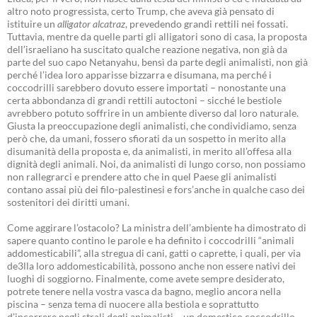
altro noto progressista, certo Trump, che aveva già pensato di
istituire un
alligator alcatraz
, prevedendo grandi rettili nei fossati.
Tuttavia, mentre da quelle parti gli alligatori sono di casa, la proposta
dell’israeliano ha suscitato qualche reazione negativa, non già da
parte del suo capo Netanyahu, bensì da parte degli animalisti, non già
perché l’idea loro apparisse bizzarra e disumana, ma perché i
coccodrilli sarebbero dovuto essere importati – nonostante una
certa abbondanza di grandi rettili autoctoni – sicché le bestiole
avrebbero potuto soffrire in un ambiente diverso dal loro naturale.
Giusta la preoccupazione degli animalisti, che condividiamo, senza
però che, da umani, fossero sfiorati da un sospetto in merito alla
disumanità della proposta e, da animalisti, in merito all’offesa alla
dignità degli animali. Noi, da animalisti di lungo corso, non possiamo
non rallegrarci e prendere atto che in quel Paese gli animalisti
contano assai più dei filo-palestinesi e fors’anche in qualche caso dei
sostenitori dei diritti umani.
Come aggirare l’ostacolo? La ministra dell’ambiente ha dimostrato di
sapere quanto contino le parole e ha definito i coccodrilli “animali
addomesticabili”, alla stregua di cani, gatti o caprette, i quali, per via
de3lla loro addomesticabilità, possono anche non essere nativi dei
luoghi di soggiorno. Finalmente, come avete sempre desiderato,
potrete tenere nella vostra vasca da bagno, meglio ancora nella
piscina – senza tema di nuocere alla bestiola e soprattutto
d’incorrere negli strali degli animalisti – un domestico coccodrillo