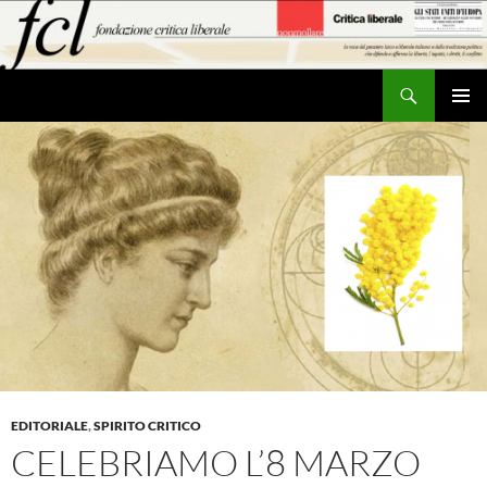
Vai
al
contenuto
Cerca
MENU
PRINCI
EDITORIALE
,
SPIRITO CRITICO
CELEBRIAMO L’8 MARZO