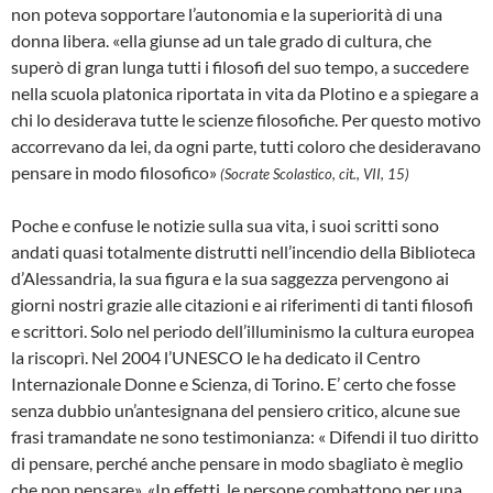
non poteva sopportare l’autonomia e la superiorità di una
donna libera. «ella giunse ad un tale grado di cultura, che
superò di gran lunga tutti i filosofi del suo tempo, a succedere
nella scuola platonica riportata in vita da Plotino e a spiegare a
chi lo desiderava tutte le scienze filosofiche. Per questo motivo
accorrevano da lei, da ogni parte, tutti coloro che desideravano
pensare in modo filosofico»
(Socrate Scolastico, cit., VII, 15)
Poche e confuse le notizie sulla sua vita, i suoi scritti sono
andati quasi totalmente distrutti nell’incendio della Biblioteca
d’Alessandria, la sua figura e la sua saggezza pervengono ai
giorni nostri grazie alle citazioni e ai riferimenti di tanti filosofi
e scrittori. Solo nel periodo dell’illuminismo la cultura europea
la riscoprì. Nel 2004 l’UNESCO le ha dedicato il Centro
Internazionale Donne e Scienza, di Torino. E’ certo che fosse
senza dubbio un’antesignana del pensiero critico, alcune sue
frasi tramandate ne sono testimonianza: « Difendi il tuo diritto
di pensare, perché anche pensare in modo sbagliato è meglio
che non pensare». «In effetti, le persone combattono per una