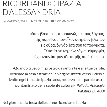
RICORDANDO IPAZIA
D’ALESSANDRIA
MARZO 8, 2021
CRITLIB18
1 COMMENTO
«
ὅταν βλέπω σε, προσκυνῶ, καὶ τους λόγους.
τῆς παρθένου τὸν οἶκον ἀστρῷον βλέπων
εἰς οὐρανὸν γάρ ἐστι σοῦ τὰ πράγματα,
Ὑπατία σεμνή, τῶν λόγων εὐμορφία,
ἄχραντον ἄστρον τῆς σοφῆς παιδεύσεως
.»
«Quando ti vedo mi prostro davanti a te e alle tue parole,
vedendo la casa astrale della Vergine, infatti verso il cielo è
rivolto ogni tuo atto Ipazia sacra, bellezza delle parole, astro
incontaminato della sapiente cultura.» (
Pallada, Antologia
Palatina, IX, 400)
Nel giorno della festa delle donne ricordiamo Ipazia