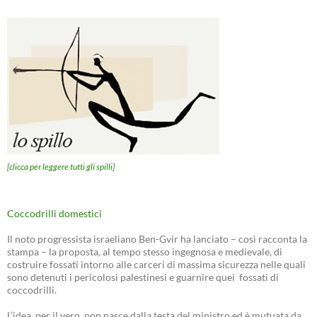
[clicca per leggere tutti gli spilli]
Coccodrilli domestici
Il noto progressista israeliano Ben-Gvir ha lanciato – così racconta la
stampa – la proposta, al tempo stesso ingegnosa e medievale, di
costruire fossati intorno alle carceri di massima sicurezza nelle quali
sono detenuti i pericolosi palestinesi e guarnire quei fossati di
coccodrilli.
L’idea, per il vero, non nasce dalla testa del ministro ed è mutuata da