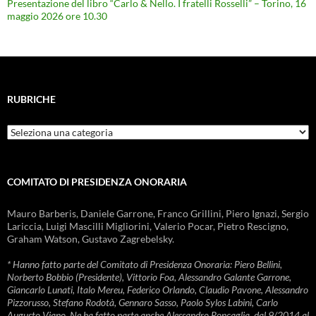
Presentazione del libro “Carlo & Nello. I fratelli Rosselli” – Torino, 16
maggio 2026 ore 10.30
RUBRICHE
Rubriche
COMITATO DI PRESIDENZA ONORARIA
Mauro Barberis, Daniele Garrone, Franco Grillini, Piero Ignazi, Sergio
Lariccia, Luigi Mascilli Migliorini, Valerio Pocar, Pietro Rescigno,
Graham Watson, Gustavo Zagrebelsky.
* Hanno fatto parte del Comitato di Presidenza Onoraria: Piero Bellini,
Norberto Bobbio (Presidente), Vittorio Foa, Alessandro Galante Garrone,
Giancarlo Lunati, Italo Mereu, Federico Orlando, Claudio Pavone, Alessandro
Pizzorusso, Stefano Rodotà, Gennaro Sasso, Paolo Sylos Labini, Carlo
Augusto Viano. Ne ha fatto parte anche Alessandro Roncaglia, dal 9/2014 al