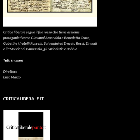
Critica liberale
segue il filo rosso che tiene assieme
protagonisti come Giovanni Amendola e Benedetto Croce,
Gobetti e i fratelli Rosselli, Salvemini ed Ernesto Rossi, Einaudi
e il "Mondo" di Pannunzio, gli "azionisti" e Bobbio.
Tutti i numeri
Direttore
Enzo Marzo
CRITICALIBERALE.IT