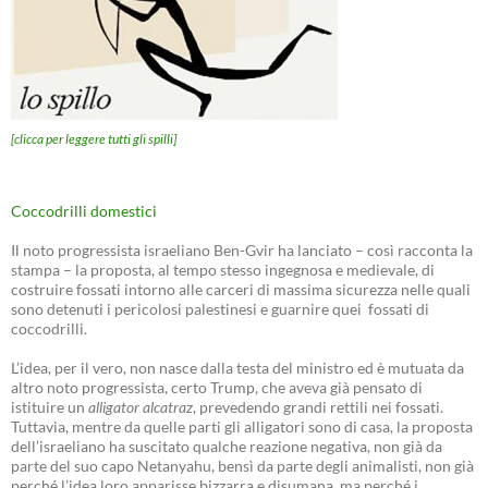
[clicca per leggere tutti gli spilli]
Coccodrilli domestici
Il noto progressista israeliano Ben-Gvir ha lanciato – così racconta la
stampa – la proposta, al tempo stesso ingegnosa e medievale, di
costruire fossati intorno alle carceri di massima sicurezza nelle quali
sono detenuti i pericolosi palestinesi e guarnire quei fossati di
coccodrilli.
L’idea, per il vero, non nasce dalla testa del ministro ed è mutuata da
altro noto progressista, certo Trump, che aveva già pensato di
istituire un
alligator alcatraz
, prevedendo grandi rettili nei fossati.
Tuttavia, mentre da quelle parti gli alligatori sono di casa, la proposta
dell’israeliano ha suscitato qualche reazione negativa, non già da
parte del suo capo Netanyahu, bensì da parte degli animalisti, non già
perché l’idea loro apparisse bizzarra e disumana, ma perché i