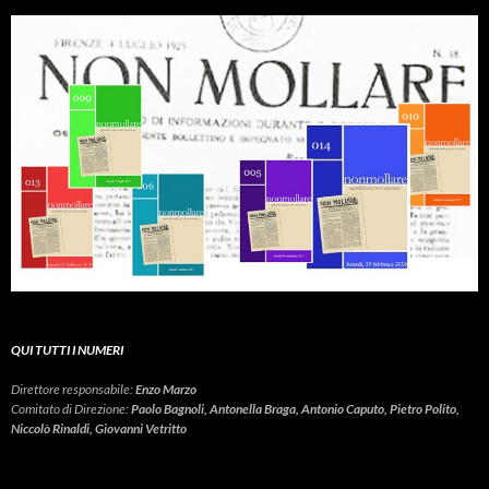
QUI TUTTI I NUMERI
Direttore responsabile:
Enzo Marzo
Comitato di Direzione:
Paolo Bagnoli, Antonella Braga, Antonio Caputo, Pietro Polito,
Niccolò Rinaldi, Giovanni Vetritto