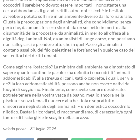
coccodrilli sarebbero dovuto essere importati – nonostante una
certa abbondanza di grandi rettili autoctoni – sicché le bestiole
avrebbero potuto soffrire in un ambiente diverso dal loro naturale.
Giusta la preoccupazione degli animalisti, che condividiamo, senza
però che, da umani, fossero sfiorati da un sospetto in merito alla
disumanità della proposta e, da animalisti, in merito all’offesa alla
dignità degli animali. Noi, da animalisti di lungo corso, non possiamo
non rallegrarci e prendere atto che in quel Paese gli animalisti
contano assai più dei filo-palestinesi e fors’anche in qualche caso dei
sostenitori dei diritti umani.
Come aggirare l’ostacolo? La ministra dell’ambiente ha dimostrato di
sapere quanto contino le parole e ha definito i coccodrilli “animali
addomesticabili”, alla stregua di cani, gatti o caprette, i quali, per via
de3lla loro addomesticabilità, possono anche non essere nativi dei
luoghi di soggiorno. Finalmente, come avete sempre desiderato,
potrete tenere nella vostra vasca da bagno, meglio ancora nella
piscina – senza tema di nuocere alla bestiola e soprattutto
d’incorrere negli strali degli animalisti – un domestico coccodrillo
nilotico. Basterà ricordarsi, ci raccomandiamo, di carezzarlo/a ogni
tanto e di lisciargli/le le scaglie della corazza.
valerio pocar – 31 luglio 2026