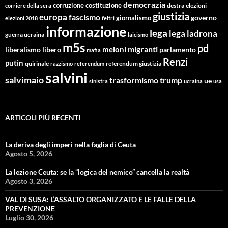
democrazia
corruzione
costituzione
corriere della sera
destra
elezioni
giustizia
europa
fascismo
giornalismo
governo
elezioni 2018
feltri
informazione
lega
lega ladrona
guerra ucraina
laicismo
m5s
pd
migranti
meloni
libero
parlamento
liberalismo
mafia
Renzi
putin
quirinale
referendum giustizia
razzismo
referendum
salvini
salvimaio
trasformismo
trump
ue
sinistra
ucraina
usa
ARTICOLI PIÙ RECENTI
La deriva degli imperi nella faglia di Ceuta
Agosto 5, 2026
La lezione Ceuta: se la “logica del nemico” cancella la realtà
Agosto 3, 2026
VAL DI SUSA: L’ASSALTO ORGANIZZATO E LE FALLE DELLA
PREVENZIONE
Luglio 30, 2026