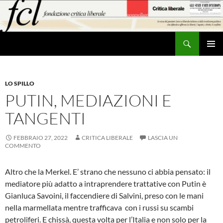
Vai
al
contenuto
Cerca
MENU
PRINCI
LO SPILLO
PUTIN, MEDIAZIONI E
TANGENTI
FEBBRAIO 27, 2022
CRITICA LIBERALE
LASCIA UN
COMMENTO
Altro che la Merkel. E’ strano che nessuno ci abbia pensato: il
mediatore più adatto a intraprendere trattative con Putin è
Gianluca Savoini, il faccendiere di Salvini, preso con le mani
nella marmellata mentre trafficava con i russi su scambi
petroliferi. E chissà, questa volta per l’Italia e non solo per la