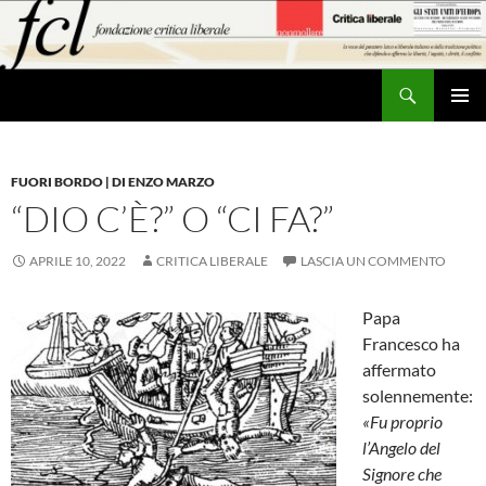
Vai
al
contenuto
Cerca
MENU
PRINCI
FUORI BORDO | DI ENZO MARZO
“DIO C’È?” O “CI FA?”
APRILE 10, 2022
CRITICA LIBERALE
LASCIA UN COMMENTO
Papa
Francesco ha
affermato
solennemente:
«Fu proprio
l’Angelo del
Signore che