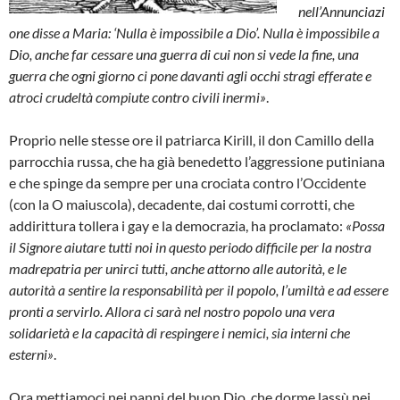
nell’Annunciazi
one disse a Maria: ‘Nulla è impossibile a Dio’. Nulla è impossibile a
Dio, anche far cessare una guerra di cui non si vede la fine, una
guerra che ogni giorno ci pone davanti agli occhi stragi efferate e
atroci crudeltà compiute contro civili inermi»
.
Proprio nelle stesse ore il patriarca Kirill, il don Camillo della
parrocchia russa, che ha già benedetto l’aggressione putiniana
e che spinge da sempre per una crociata contro l’Occidente
(con la O maiuscola), decadente, dai costumi corrotti, che
addirittura tollera i gay e la democrazia, ha proclamato:
«Possa
il Signore aiutare tutti noi in questo periodo difficile per la nostra
madrepatria per unirci tutti, anche attorno alle autorità, e le
autorità a sentire la responsabilità per il popolo, l’umiltà e ad essere
pronti a servirlo. Allora ci sarà nel nostro popolo una vera
solidarietà e la capacità di respingere i nemici, sia interni che
esterni»
.
Ora mettiamoci nei panni del buon Dio, che dorme lassù nei