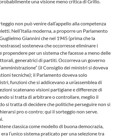
robabilmente una visione meno critica di Grillo.
orteggio non può venire dall’appello alla competenza
eletti. Nell’Italia moderna, a proporre un Parlamento
u Guglielmo Giannini che nel 1945 (prima che la
 mostrasse) sosteneva che occorresse eliminare i
a) e propendere per un sistema che facesse a meno delle
ttorali, generatrici di partiti. Occorreva un governo
“amministrazione” (il Consiglio dei ministri si doveva
tioni tecniche); il Parlamento doveva solo
istri, funzioni che si addicevano a un’assemblea di
lezioni scatenano visioni partigiane e differenze di
do si tratta di arbitrare o controllare, meglio il
o si tratta di decidere che politiche perseguire non si
hierarsi pro o contro; qui il sorteggio non serve.
i.
 l’Atene classica come modello di buona democrazia,
 era l’unico sistema praticato per una selezione tra