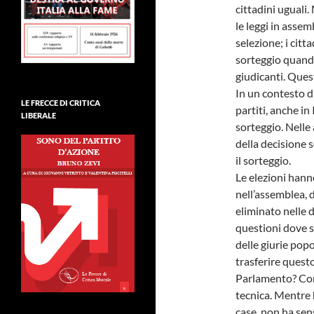
cittadini uguali.
le leggi in assem
selezione; i citt
sorteggio quand
giudicanti. Ques
In un contesto di
LE FRECCE DI CRITICA
partiti, anche in 
LIBERALE
sorteggio. Nelle
della decisione s
il sorteggio.
Le elezioni hanno
nell’assemblea, d
eliminato nelle 
questioni dove s
delle giurie pop
trasferire questo
Parlamento? Comp
tecnica. Mentre 
case, non ha sens