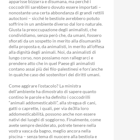
apparisse bizzarra e disumana, ma perché i
coccodrilli sarebbero dovuto essere importati –
nonostante una certa abbondanza di grandi rettili
autoctoni – sicché le bestiole avrebbero potuto
soffrire in un ambiente diverso dal loro naturale.
Giusta la preoccupazione degli animalisti, che
condividiamo, senza però che, da umani, fossero
sfiorati da un sospetto in merito alla disumanità
della proposta e, da animalisti, in merito all’offesa
alla dignità degli animali. Noi, da animalisti di
lungo corso, non possiamo non rallegrarci e
prendere atto che in quel Paese gli animalisti
contano assai più dei filo-palestinesi e fors’anche
in qualche caso dei sostenitori dei diritti umani.
Come aggirare l’ostacolo? La ministra
dell’ambiente ha dimostrato di sapere quanto
contino le parole e ha definito i coccodrilli
“animali addomesticabili”, alla stregua di cani,
gatti o caprette, i quali, per via de3lla loro
addomesticabilità, possono anche non essere
nativi dei luoghi di soggiorno. Finalmente, come
avete sempre desiderato, potrete tenere nella
vostra vasca da bagno, meglio ancora nella
piscina – senza tema di nuocere alla bestiola e