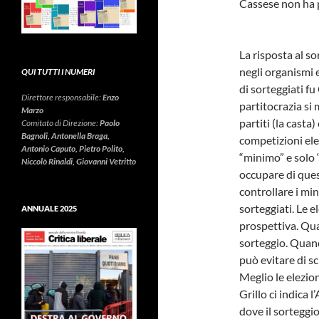
Cassese non ha p
La risposta al s
negli organismi 
QUI TUTTI I NUMERI
di sorteggiati f
Direttore responsabile:
Enzo
partitocrazia si
Marzo
partiti (la cast
Comitato di Direzione:
Paolo
Bagnoli, Antonella Braga,
competizioni ele
Antonio Caputo, Pietro Polito,
“minimo” e solo 
Niccolò Rinaldi, Giovanni Vetritto
occupare di ques
controllare i min
sorteggiati. Le e
ANNUALE 2025
prospettiva. Quan
sorteggio. Quand
può evitare di sc
Meglio le elezion
Grillo ci indica
dove il sorteggio