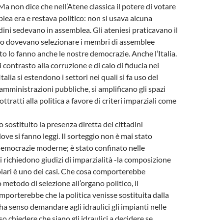
 Ma non dice che nell’Atene classica il potere di votare
blea era e restava politico: non si usava alcuna
adini sedevano in assemblea. Gli ateniesi praticavano il
o dovevano selezionare i membri di assemblee
to lo fanno anche le nostre democrazie. Anche l’Italia.
 contrasto alla corruzione e di calo di fiducia nei
Italia si estendono i settori nei quali si fa uso del
 amministrazioni pubbliche, si amplificano gli spazi
ottratti alla politica a favore di criteri imparziali come
 sostituito la presenza diretta dei cittadini
ove si fanno leggi. Il sorteggio non è mai stato
democrazie moderne; è stato confinato nelle
i richiedono giudizi di imparzialità -la composizione
olari è uno dei casi. Che cosa comporterebbe
 metodo di selezione all’organo politico, il
orterebbe che la politica venisse sostituita dalla
ha senso demandare agli idraulici gli impianti nelle
o chiedere che siano gli idraulici a decidere se