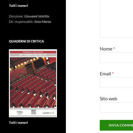
Tutti i numeri
Direzione:
Giovanni Vetritto
Dir. responsabile:
Enzo Marzo
QUADERNI DI CRITICA
Nome
*
Email
*
Sito web
Tutti i numeri