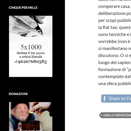
comperare casa. 
CINQUE PER MILLE
deliberazione pol
per scopi pubbli
la flat tax: que
sono tecniche e i
vorrebbe (non è il
si manifestano n
discutono. O si e
luogo dei sapient
formazione di “
contemplate dall
una sfera pubblic
DONAZIONI
Share on F
GRILLO DEMOCRAZ