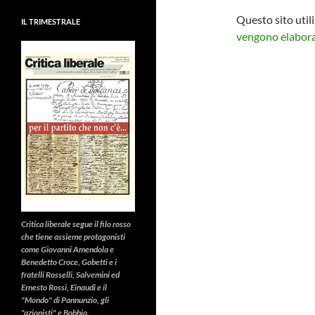
Questo sito util
IL TRIMESTRALE
vengono elaborat
Critica liberale
segue il filo rosso
che tiene assieme protagonisti
come Giovanni Amendola e
Benedetto Croce, Gobetti e i
fratelli Rosselli, Salvemini ed
Ernesto Rossi, Einaudi e il
"Mondo" di Pannunzio, gli
"azionisti" e Bobbio.