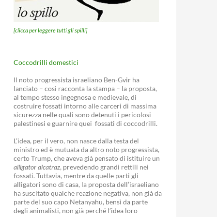
[clicca per leggere tutti gli spilli]
Coccodrilli domestici
Il noto progressista israeliano Ben-Gvir ha
lanciato – così racconta la stampa – la proposta,
al tempo stesso ingegnosa e medievale, di
costruire fossati intorno alle carceri di massima
sicurezza nelle quali sono detenuti i pericolosi
palestinesi e guarnire quei fossati di coccodrilli.
L’idea, per il vero, non nasce dalla testa del
ministro ed è mutuata da altro noto progressista,
certo Trump, che aveva già pensato di istituire un
alligator alcatraz
, prevedendo grandi rettili nei
fossati. Tuttavia, mentre da quelle parti gli
alligatori sono di casa, la proposta dell’israeliano
ha suscitato qualche reazione negativa, non già da
parte del suo capo Netanyahu, bensì da parte
degli animalisti, non già perché l’idea loro