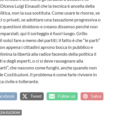
Diceva Luigi Einaudi che la tecnica è ancella della
itica, non la sua sostituta. Come usare le risorse, se
ci o privati, se adottare una tassazione progressiva o
ste questioni dividono e creano dissenso perché non
mparziali; qui il sorteggio è fuori luogo. Grillo
 solo) fare a meno dei partiti; il fatto è che “le parti”
on appena i cittadini aprono bocca in pubblico e
limina la libertà alla radice facendo della politica il
i e degli esperti, o ci si deve rassegnare alla
parti”, che nascono come funghi, anche quando non
e Costituzioni. Il problema è come farle rivivere in
a civile e tollerante.
acebook
Tweet
Follow us
Salva
IA ELEZIONI