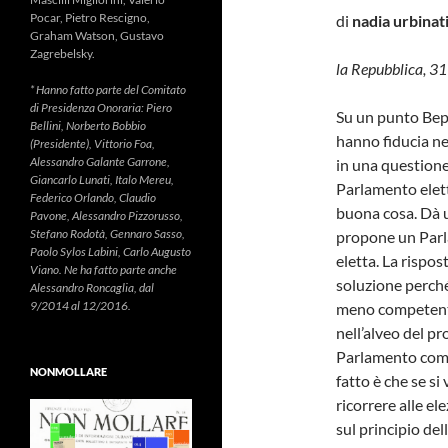
Pocar, Pietro Rescigno,
di
nadia urbinat
Graham Watson, Gustavo
Zagrebelsky.
la Repubblica, 31
* Hanno fatto parte del Comitato
di Presidenza Onoraria: Piero
Su un punto Bep
Bellini, Norberto Bobbio
hanno fiducia ne
(Presidente), Vittorio Foa,
Alessandro Galante Garrone,
in una questione 
Giancarlo Lunati, Italo Mereu,
Parlamento elett
Federico Orlando, Claudio
buona cosa. Dà 
Pavone, Alessandro Pizzorusso,
Stefano Rodotà, Gennaro Sasso,
propone un Parl
Paolo Sylos Labini, Carlo Augusto
eletta. La rispo
Viano. Ne ha fatto parte anche
soluzione perché
Alessandro Roncaglia, dal
9/2014 al 12/2016.
meno competenti 
nell’alveo del pr
Parlamento come s
NONMOLLARE
fatto è che se si
ricorrere alle el
sul principio del