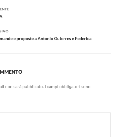
one
ENTE
SA
SIVO
mande e proposte a Antonio Guterres e Federica
COMMENTO
mail non sarà pubblicato.
I campi obbligatori sono