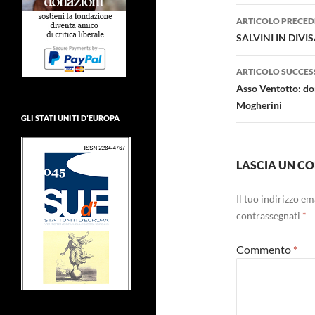
Navigazi
ARTICOLO PRECED
articolo
SALVINI IN DIVI
ARTICOLO SUCCES
Asso Ventotto: do
Mogherini
GLI STATI UNITI D’EUROPA
LASCIA UN 
Il tuo indirizzo e
contrassegnati
*
Commento
*