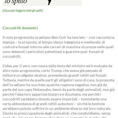
[clicca per leggere tutti gli spilli]
Coccodrilli domestici
Il noto progressista israeliano Ben-Gvir ha lanciato – così racconta la
stampa – la proposta, al tempo stesso ingegnosa e medievale, di
costruire fossati intorno alle carceri di massima sicurezza nelle quali
sono detenuti i pericolosi palestinesi e guarnire quei fossati di
coccodrilli.
L’idea, per il vero, non nasce dalla testa del ministro ed è mutuata da
altro noto progressista, certo Trump, che aveva già pensato di
istituire un
alligator alcatraz
, prevedendo grandi rettili nei fossati.
Tuttavia, mentre da quelle parti gli alligatori sono di casa, la proposta
dell’israeliano ha suscitato qualche reazione negativa, non già da
parte del suo capo Netanyahu, bensì da parte degli animalisti, non già
perché l’idea loro apparisse bizzarra e disumana, ma perché i
coccodrilli sarebbero dovuto essere importati – nonostante una
certa abbondanza di grandi rettili autoctoni – sicché le bestiole
avrebbero potuto soffrire in un ambiente diverso dal loro naturale.
Giusta la preoccupazione degli animalisti, che condividiamo, senza
però che, da umani, fossero sfiorati da un sospetto in merito alla