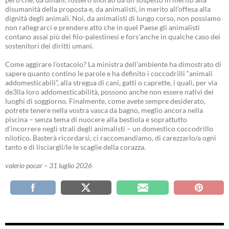
disumanità della proposta e, da animalisti, in merito all’offesa alla
dignità degli animali. Noi, da animalisti di lungo corso, non possiamo
non rallegrarci e prendere atto che in quel Paese gli animalisti
contano assai più dei filo-palestinesi e fors’anche in qualche caso dei
sostenitori dei diritti umani.
Come aggirare l’ostacolo? La ministra dell’ambiente ha dimostrato di
sapere quanto contino le parole e ha definito i coccodrilli “animali
addomesticabili”, alla stregua di cani, gatti o caprette, i quali, per via
de3lla loro addomesticabilità, possono anche non essere nativi dei
luoghi di soggiorno. Finalmente, come avete sempre desiderato,
potrete tenere nella vostra vasca da bagno, meglio ancora nella
piscina – senza tema di nuocere alla bestiola e soprattutto
d’incorrere negli strali degli animalisti – un domestico coccodrillo
nilotico. Basterà ricordarsi, ci raccomandiamo, di carezzarlo/a ogni
tanto e di lisciargli/le le scaglie della corazza.
valerio pocar – 31 luglio 2026