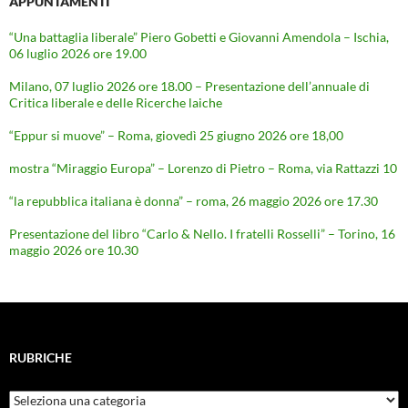
APPUNTAMENTI
“Una battaglia liberale” Piero Gobetti e Giovanni Amendola – Ischia,
06 luglio 2026 ore 19.00
Milano, 07 luglio 2026 ore 18.00 – Presentazione dell’annuale di
Critica liberale e delle Ricerche laiche
“Eppur si muove” – Roma, giovedì 25 giugno 2026 ore 18,00
mostra “Miraggio Europa” – Lorenzo di Pietro – Roma, via Rattazzi 10
“la repubblica italiana è donna” – roma, 26 maggio 2026 ore 17.30
Presentazione del libro “Carlo & Nello. I fratelli Rosselli” – Torino, 16
maggio 2026 ore 10.30
RUBRICHE
Rubriche