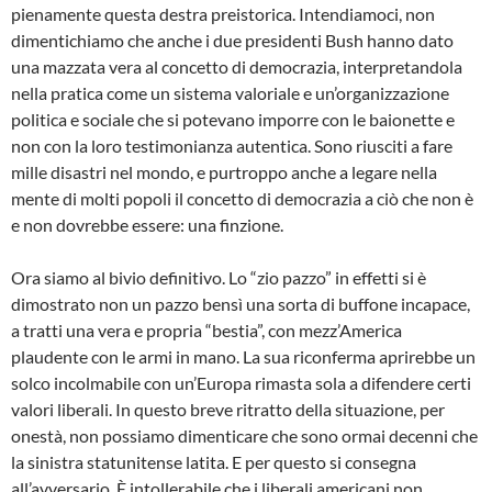
pienamente questa destra preistorica. Intendiamoci, non
dimentichiamo che anche i due presidenti Bush hanno dato
una mazzata vera al concetto di democrazia, interpretandola
nella pratica come un sistema valoriale e un’organizzazione
politica e sociale che si potevano imporre con le baionette e
non con la loro testimonianza autentica. Sono riusciti a fare
mille disastri nel mondo, e purtroppo anche a legare nella
mente di molti popoli il concetto di democrazia a ciò che non è
e non dovrebbe essere: una finzione.
Ora siamo al bivio definitivo. Lo “zio pazzo” in effetti si è
dimostrato non un pazzo bensì una sorta di buffone incapace,
a tratti una vera e propria “bestia”, con mezz’America
plaudente con le armi in mano. La sua riconferma aprirebbe un
solco incolmabile con un’Europa rimasta sola a difendere certi
valori liberali. In questo breve ritratto della situazione, per
onestà, non possiamo dimenticare che sono ormai decenni che
la sinistra statunitense latita. E per questo si consegna
all’avversario. È intollerabile che i liberali americani non