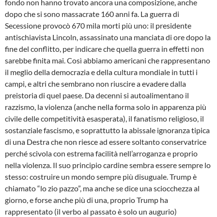
fondo non hanno trovato ancora una composizione, anche
dopo che si sono massacrate 160 anni fa. La guerra di
Secessione provocò 670 mila morti più uno: il presidente
antischiavista Lincoln, assassinato una manciata di ore dopo la
fine del conflitto, per indicare che quella guerra in effetti non
sarebbe finita mai. Così abbiamo americani che rappresentano
il meglio della democrazia e della cultura mondiale in tutti i
campi, e altri che sembrano non riuscire a evadere dalla
preistoria di quel paese. Da decenni si autoalimentano il
razzismo, la violenza (anche nella forma solo in apparenza più
civile delle competitività esasperata), il fanatismo religioso, il
sostanziale fascismo, e soprattutto la abissale ignoranza tipica
di una Destra che non riesce ad essere soltanto conservatrice
perché scivola con estrema facilità nell’arroganza e proprio
nella violenza. Il suo principio cardine sembra essere sempre lo
stesso: costruire un mondo sempre più disuguale. Trump è
chiamato “lo zio pazzo”, ma anche se dice una sciocchezza al
giorno, e forse anche più di una, proprio Trump ha
rappresentato (il verbo al passato è solo un augurio)