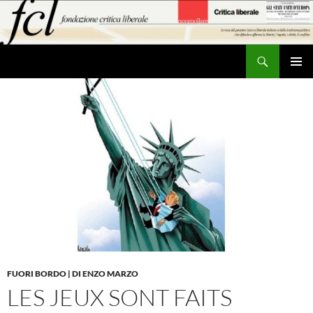
Vai
al
contenuto
Cerca
MENU
PRINCI
FUORI BORDO | DI ENZO MARZO
LES JEUX SONT FAITS