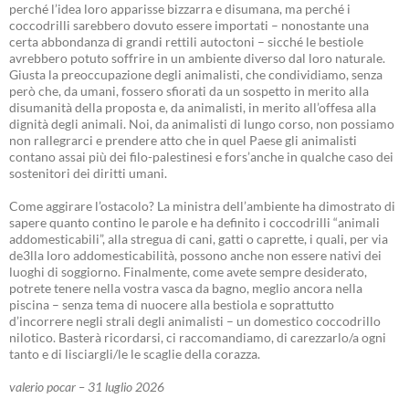
perché l’idea loro apparisse bizzarra e disumana, ma perché i
coccodrilli sarebbero dovuto essere importati – nonostante una
certa abbondanza di grandi rettili autoctoni – sicché le bestiole
avrebbero potuto soffrire in un ambiente diverso dal loro naturale.
Giusta la preoccupazione degli animalisti, che condividiamo, senza
però che, da umani, fossero sfiorati da un sospetto in merito alla
disumanità della proposta e, da animalisti, in merito all’offesa alla
dignità degli animali. Noi, da animalisti di lungo corso, non possiamo
non rallegrarci e prendere atto che in quel Paese gli animalisti
contano assai più dei filo-palestinesi e fors’anche in qualche caso dei
sostenitori dei diritti umani.
Come aggirare l’ostacolo? La ministra dell’ambiente ha dimostrato di
sapere quanto contino le parole e ha definito i coccodrilli “animali
addomesticabili”, alla stregua di cani, gatti o caprette, i quali, per via
de3lla loro addomesticabilità, possono anche non essere nativi dei
luoghi di soggiorno. Finalmente, come avete sempre desiderato,
potrete tenere nella vostra vasca da bagno, meglio ancora nella
piscina – senza tema di nuocere alla bestiola e soprattutto
d’incorrere negli strali degli animalisti – un domestico coccodrillo
nilotico. Basterà ricordarsi, ci raccomandiamo, di carezzarlo/a ogni
tanto e di lisciargli/le le scaglie della corazza.
valerio pocar – 31 luglio 2026