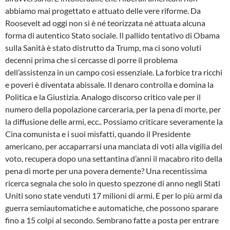
abbiamo mai progettato e attuato delle vere riforme. Da
Roosevelt ad oggi non si è né teorizzata né attuata alcuna
forma di autentico Stato sociale. Il pallido tentativo di Obama
sulla Sanità è stato distrutto da Trump, ma ci sono voluti
decenni prima che si cercasse di porre il problema
dell’assistenza in un campo così essenziale. La forbice tra ricchi
e poveri è diventata abissale. Il denaro controlla e domina la
Politica e la Giustizia. Analogo discorso critico vale per il
numero della popolazione carceraria, per la pena di morte, per
la diffusione delle armi, ecc.. Possiamo criticare severamente la
Cina comunista e i suoi misfatti, quando il Presidente
americano, per accaparrarsi una manciata di voti alla vigilia del
voto, recupera dopo una settantina d’anni il macabro rito della
pena di morte per una povera demente? Una recentissima
ricerca segnala che solo in questo spezzone di anno negli Stati
Uniti sono state venduti 17 milioni di armi. E per lo più armi da
guerra semiautomatiche e automatiche, che possono sparare
fino a 15 colpi al secondo. Sembrano fatte a posta per entrare