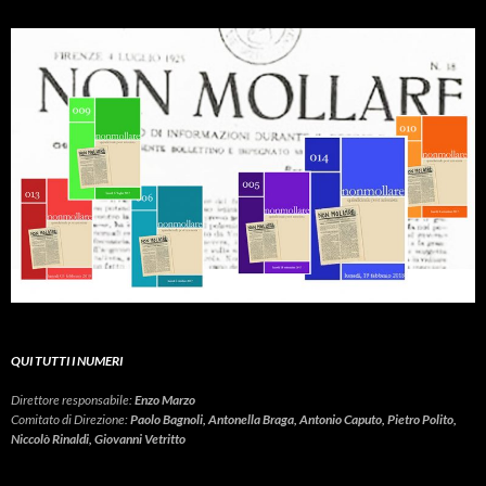
QUI TUTTI I NUMERI
Direttore responsabile:
Enzo Marzo
Comitato di Direzione:
Paolo Bagnoli, Antonella Braga, Antonio Caputo, Pietro Polito,
Niccolò Rinaldi, Giovanni Vetritto