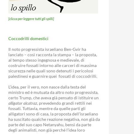
[clicca per leggere tutti gli spilli]
Coccodrilli domestici
Il noto progressista israeliano Ben-Gvir ha
lanciato – così racconta la stampa – la proposta,
al tempo stesso ingegnosa e medievale, di
costruire fossati intorno alle carceri di massima
sicurezza nelle quali sono detenuti i pericolosi
palestinesi e guarnire quei fossati di coccodrilli.
L’idea, per il vero, non nasce dalla testa del
ministro ed è mutuata da altro noto progressista,
certo Trump, che aveva già pensato di istituire un
alligator alcatraz
, prevedendo grandi rettili nei
fossati. Tuttavia, mentre da quelle parti gli
alligatori sono di casa, la proposta dell’israeliano
ha suscitato qualche reazione negativa, non già da
parte del suo capo Netanyahu, bensì da parte
degli animalisti, non già perché l’idea loro