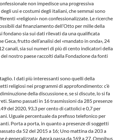
confessionale non impedisce una progressiva
 degli usi e costumi degli italiani, che semmai sono
fferenti «religioni» non confessionalizzate. Le ricerche
ssibili dal finanziamento dell’Otto per mille della
i fondano sia sui dati rilevati da una qualificata
he Geca, frutto dell’analisi del «mandato in onda», 24
12 canali, sia sui numeri di più di cento indicatori della
 del nostro paese raccolti dalla Fondazione da fonti
glio. I dati più interessanti sono quelli della
etti religiosi nei programmi di approfondimento: c’è
iminuzione della discussione e, se si discute, lo si fa
reti. Siamo passati in 16 trasmissioni da 285 presenze
49 del 2020, 93,3 per cento di cattolici e 0,7 per
ni. Uguale percentuale da prefisso telefonico per
anti. Porta a porta, in quanto a presenze di soggetti
 passato da 52 del 2015 a 16; Uno mattina da 203 a
ne è generalizzata: Agorà passa da 169 a 27, Omnibus