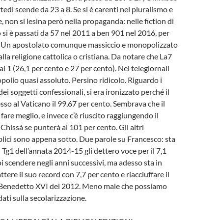
tedì scende da 23 a 8. Se si è carenti nel pluralismo e
, non si lesina però nella propaganda: nelle fiction di
 si è passati da 57 nel 2011 a ben 901 nel 2016, per
1. Un apostolato comunque massiccio e monopolizzato
lla religione cattolica o cristiana. Da notare che La7
ai 1 (26,1 per cento e 27 per cento). Nei telegiornali
polio quasi assoluto. Persino ridicolo. Riguardo i
dei soggetti confessionali, si era ironizzato perché il
sso al Vaticano il 99,67 per cento. Sembrava che il
fare meglio, e invece c’è riuscito raggiungendo il
Chissà se punterà al 101 per cento. Gli altri
blici sono appena sotto. Due parole su Francesco: sta
 Tg1 dell’annata 2014-15 gli dettero voce per il 7,1
oi scendere negli anni successivi, ma adesso sta in
attere il suo record con 7,7 per cento e riacciuffare il
i Benedetto XVI del 2012. Meno male che possiamo
dati sulla secolarizzazione.