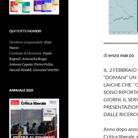
QUI TUTTI I NUMERI
Direttore responsabile:
Enzo
Marzo
Comitato di Direzione:
Paolo
di
enzo marzo
Bagnoli, Antonella Braga,
Antonio Caputo, Pietro Polito,
IL 2 FEBBRAIO
Niccolò Rinaldi, Giovanni Vetritto
“DOMANI” UN 
LAICHE CHE “
ANNUALE 2025
SONO RIPORTA
GIORNI. IL S
PRESENTAZION
DALLE RICERC
Anno dopo anno, 
Critica liberale,