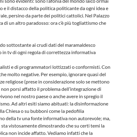
ni sono evidenti: sono l’afonia del mondo laico ormai
e il distacco della politica politicante da ogni idea e
ale, persino da parte dei politici cattolici. Nel Palazzo
a di un altro paradosso: ora c’è più togliattismo che
do sottostante ai crudi dati del maramaldesco
in tv di ogni regola di correttezza informativa
alisti e di programmatori lottizzati o conformisti. Con
he molto negative. Per esempio, ignorare quasi del
ze religiose (prese in considerazione solo se mettono
 non porsi affatto il problema dell’integrazione di
vivono nel nostro paese o anche avere in spregio il
ismo. Ad altri esiti siamo abituati: la disinformazione
ella Chiesa o su bubboni come la pedofilia
nno della tv una fonte informativa non autorevole; ma,
i sta vistosamente dimostrando che su certi temi la
ica non incide affatto. Vediamo infatti che la