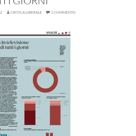
I I GIORNI
22
CRITICA LIBERALE
1 COMMENTO