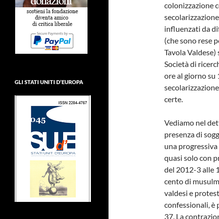
colonizzazione 
secolarizzazione
influenzati da di
(che sono rese po
Tavola Valdese) s
Società di ricerc
ore al giorno su 
GLI STATI UNITI D’EUROPA
secolarizzazione
certe.
Vediamo nel detta
presenza di sogg
una progressiva d
quasi solo con p
del 2012-3 alle 1
cento di musulma
valdesi e protest
confessionali, è
37. La contrazio