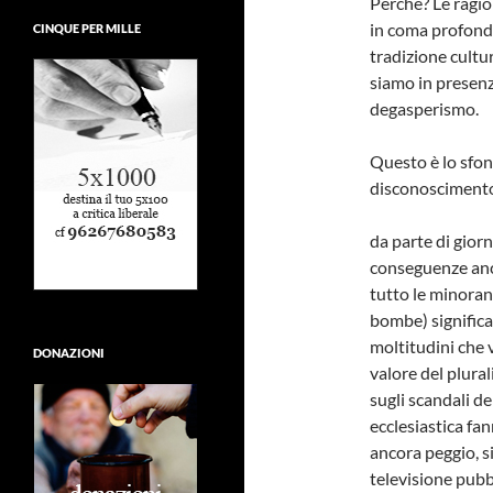
Perché? Le ragio
in coma profondo 
CINQUE PER MILLE
tradizione cultur
siamo in presenz
degasperismo.
Questo è lo sfon
disconoscimento 
da parte di giorn
conseguenze anc
tutto le minoran
bombe) significa
moltitudini che 
DONAZIONI
valore del plural
sugli scandali d
ecclesiastica fa
ancora peggio, s
televisione pubbl