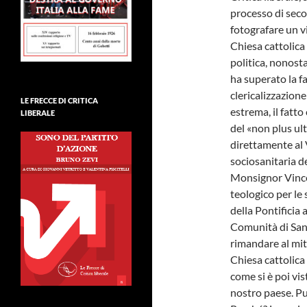
processo di seco
fotografare un v
Chiesa cattolica
politica, nonosta
ha superato la fa
clericalizzazion
LE FRECCE DI CRITICA
estrema, il fatt
LIBERALE
del «non plus ult
direttamente al V
sociosanitaria d
Monsignor Vincen
teologico per le
della Pontificia 
Comunità di Sant
rimandare al mitt
Chiesa cattolica
come si è poi vist
nostro paese. Pu