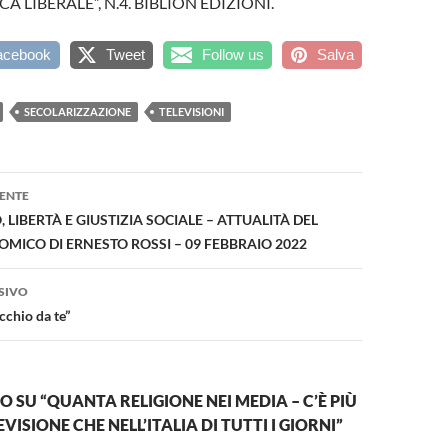
CA LIBERALE”, N.4. BIBLION EDIZIONI.
acebook
Tweet
Follow us
Salva
SECOLARIZZAZIONE
TELEVISIONI
one
ENTE
 LIBERTÀ E GIUSTIZIA SOCIALE – ATTUALITÀ DEL
MICO DI ERNESTO ROSSI – 09 FEBBRAIO 2022
SIVO
cchio da te”
SU “QUANTA RELIGIONE NEI MEDIA – C’È PIÙ
EVISIONE CHE NELL’ITALIA DI TUTTI I GIORNI”