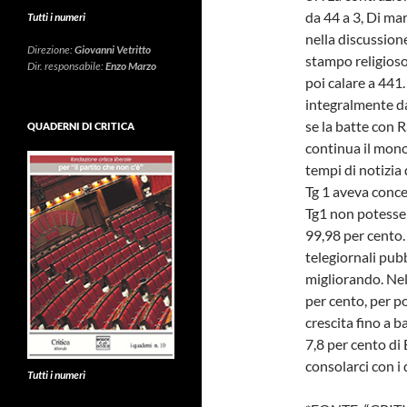
da 44 a 3, Di mar
Tutti i numeri
nella discussione
Direzione:
Giovanni Vetritto
stampo religioso
Dir. responsabile:
Enzo Marzo
poi calare a 44
integralmente da
se la batte con R
QUADERNI DI CRITICA
continua il mono
tempi di notizia 
Tg 1 aveva conce
Tg1 non potesse 
99,98 per cento. 
telegiornali pub
migliorando. Nel
per cento, per p
crescita fino a b
7,8 per cento d
consolarci con i 
Tutti i numeri