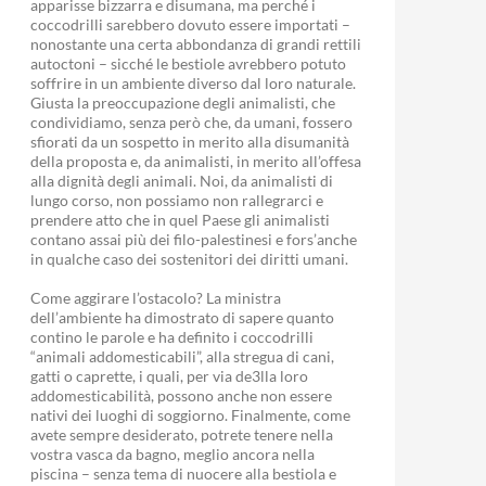
apparisse bizzarra e disumana, ma perché i
coccodrilli sarebbero dovuto essere importati –
nonostante una certa abbondanza di grandi rettili
autoctoni – sicché le bestiole avrebbero potuto
soffrire in un ambiente diverso dal loro naturale.
Giusta la preoccupazione degli animalisti, che
condividiamo, senza però che, da umani, fossero
sfiorati da un sospetto in merito alla disumanità
della proposta e, da animalisti, in merito all’offesa
alla dignità degli animali. Noi, da animalisti di
lungo corso, non possiamo non rallegrarci e
prendere atto che in quel Paese gli animalisti
contano assai più dei filo-palestinesi e fors’anche
in qualche caso dei sostenitori dei diritti umani.
Come aggirare l’ostacolo? La ministra
dell’ambiente ha dimostrato di sapere quanto
contino le parole e ha definito i coccodrilli
“animali addomesticabili”, alla stregua di cani,
gatti o caprette, i quali, per via de3lla loro
addomesticabilità, possono anche non essere
nativi dei luoghi di soggiorno. Finalmente, come
avete sempre desiderato, potrete tenere nella
vostra vasca da bagno, meglio ancora nella
piscina – senza tema di nuocere alla bestiola e