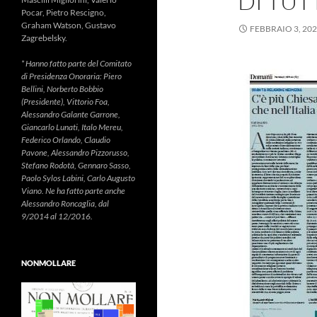
DI TUTT
Pocar, Pietro Rescigno,
Graham Watson, Gustavo
FEBBRAIO 3, 20
Zagrebelsky.
* Hanno fatto parte del Comitato
di Presidenza Onoraria: Piero
Bellini, Norberto Bobbio
(Presidente), Vittorio Foa,
Alessandro Galante Garrone,
Giancarlo Lunati, Italo Mereu,
Federico Orlando, Claudio
Pavone, Alessandro Pizzorusso,
Stefano Rodotà, Gennaro Sasso,
Paolo Sylos Labini, Carlo Augusto
Viano. Ne ha fatto parte anche
Alessandro Roncaglia, dal
9/2014 al 12/2016.
NONMOLLARE