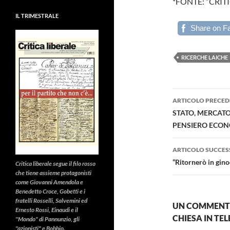
*FONTE: “CRITI
IL TRIMESTRALE
Share on F
RICERCHE LAICHE
Navigazi
ARTICOLO PRECED
articolo
STATO, MERCATO,
PENSIERO ECONO
ARTICOLO SUCCES
“Ritornerò in gino
Critica liberale
segue il filo rosso
che tiene assieme protagonisti
come Giovanni Amendola e
Benedetto Croce, Gobetti e i
fratelli Rosselli, Salvemini ed
UN COMMENTO 
Ernesto Rossi, Einaudi e il
CHIESA IN TEL
"Mondo" di Pannunzio, gli
"azionisti" e Bobbio.