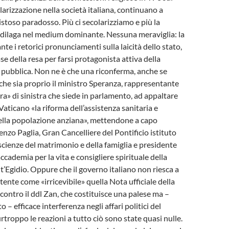
larizzazione nella società italiana, continuano a
istoso paradosso. Più ci secolarizziamo e più la
 dilaga nel medium dominante. Nessuna meraviglia: la
nte i retorici pronunciamenti sulla laicità dello stato,
se della resa per farsi protagonista attiva della
e pubblica. Non ne è che una riconferma, anche se
o che sia proprio il ministro Speranza, rappresentante
ra» di sinistra che siede in parlamento, ad appaltare
aticano «la riforma dell’assistenza sanitaria e
ella popolazione anziana», mettendone a capo
zo Paglia, Gran Cancelliere del Pontificio istituto
 scienze del matrimonio e della famiglia e presidente
accademia per la vita e consigliere spirituale della
’Egidio. Oppure che il governo italiano non riesca a
ente come «irricevibile» quella Nota ufficiale della
 contro il ddl Zan, che costituisce una palese ma –
o – efficace interferenza negli affari politici del
rtroppo le reazioni a tutto ciò sono state quasi nulle.