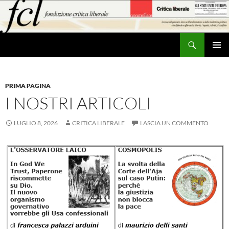
Vai
al
contenuto
Cerca
MENU
PRINCI
PRIMA PAGINA
I NOSTRI ARTICOLI
LUGLIO 8, 2026
CRITICA LIBERALE
LASCIA UN COMMENTO