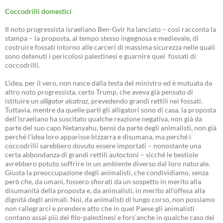
Coccodrilli domestici
Il noto progressista israeliano Ben-Gvir ha lanciato – così racconta la
stampa – la proposta, al tempo stesso ingegnosa e medievale, di
costruire fossati intorno alle carceri di massima sicurezza nelle quali
sono detenuti i pericolosi palestinesi e guarnire quei fossati di
coccodrilli.
L’idea, per il vero, non nasce dalla testa del ministro ed è mutuata da
altro noto progressista, certo Trump, che aveva già pensato di
istituire un
alligator alcatraz
, prevedendo grandi rettili nei fossati.
Tuttavia, mentre da quelle parti gli alligatori sono di casa, la proposta
dell’israeliano ha suscitato qualche reazione negativa, non già da
parte del suo capo Netanyahu, bensì da parte degli animalisti, non già
perché l’idea loro apparisse bizzarra e disumana, ma perché i
coccodrilli sarebbero dovuto essere importati – nonostante una
certa abbondanza di grandi rettili autoctoni – sicché le bestiole
avrebbero potuto soffrire in un ambiente diverso dal loro naturale.
Giusta la preoccupazione degli animalisti, che condividiamo, senza
però che, da umani, fossero sfiorati da un sospetto in merito alla
disumanità della proposta e, da animalisti, in merito all’offesa alla
dignità degli animali. Noi, da animalisti di lungo corso, non possiamo
non rallegrarci e prendere atto che in quel Paese gli animalisti
contano assai più dei filo-palestinesi e fors’anche in qualche caso dei