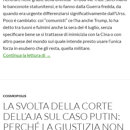
le banconote statunitensi, e lo fanno dalla Guerra fredda, da
quando era urgente differenziarsi significativamente dall’Urss.
Poco è cambiato: coi “comunisti” ce l’ha anche Trump, lo ha
detto tra tuoni e fulmini anche la sera del 4 luglio, senza
specificare bene se si trattasse di inimicizia con la Cina o con
altro paese del mondo sul quale intende presto usare l’unica
forza in esubero che gli resta, quella militare.
In God We Trust, Paperone riscommette su 
Continua la lettura di
→
COSMOPOLIS
LA SVOLTA DELLA CORTE
DELL’AJA SUL CASO PUTIN:
PERCHÉ LA GIUSTIZIA NON