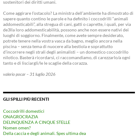
sostenitori dei diritti umani.
Come aggirare l’ostacolo? La ministra dell’ambiente ha dimostrato di
sapere quanto contino le parole e ha definito i coccodrilli “animali
addomesticabili”, alla stregua di cani, gatti o caprette, i quali, per via
de3lla loro addomesticabilità, possono anche non essere nativi dei
luoghi di soggiorno. Finalmente, come avete sempre desiderato,
potrete tenere nella vostra vasca da bagno, meglio ancora nella
piscina – senza tema di nuocere alla bestiola e soprattutto
d’incorrere negli strali degli animalisti – un domestico coccodrillo
nilotico. Basterà ricordarsi, ci raccomandiamo, di carezzarlo/a ogni
tanto e di lisciargli/le le scaglie della corazza.
valerio pocar – 31 luglio 2026
GLI SPILLI PIÙ RECENTI
Coccodrilli domestici
ONAGROCRAZIA
DELINQUENZA A CINQUE STELLE
Nomen omen?
Della caccia e degli animali. Spes ultima dea