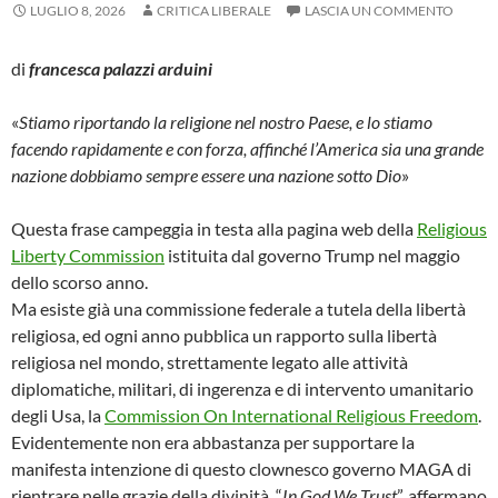
LUGLIO 8, 2026
CRITICA LIBERALE
LASCIA UN COMMENTO
di
francesca palazzi arduini
«
Stiamo riportando la religione nel nostro Paese, e lo stiamo
facendo rapidamente e con forza, affinché l’America sia una grande
nazione dobbiamo sempre essere una nazione sotto Dio
»
Questa frase campeggia in testa alla pagina web della
Religious
Liberty Commission
istituita dal governo Trump nel maggio
dello scorso anno.
Ma esiste già una commissione federale a tutela della libertà
religiosa, ed ogni anno pubblica un rapporto sulla libertà
religiosa nel mondo, strettamente legato alle attività
diplomatiche, militari, di ingerenza e di intervento umanitario
degli Usa, la
Commission On International Religious Freedom
.
Evidentemente non era abbastanza per supportare la
manifesta intenzione di questo clownesco governo MAGA di
rientrare nelle grazie della divinità. “
In God We Trust
”, affermano