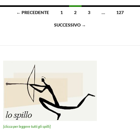
Navigazione
← PRECEDENTE
1
2
3
…
127
articoli
SUCCESSIVO →
[clicca per leggere tutti gli spilli]