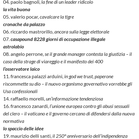
04. paolo bagnoli,
la fine di un leader ridicolo
la vita buona
05. valerio pocar,
cavalcare la tigre
cronache da palazzo
06. riccardo mastrorillo,
ancora sulla legge elettorale
07.
casapound 8228 giorni di occupazione illegale
astrolabio
08. angelo perrone,
se il grande manager contesta la giustizia – il
caso della strage di viareggio e il manifesto dei 400
l’osservatore laico
11. francesca palazzi arduini,
in god we trust, paperone
riscommette su dio – il nuovo organismo governativo vorrebbe gli
Usa confessionali
14. raffaello morelli,
un’informazione tendenziosa
16. francesco zanardi,
l’unione europea contro gli abusi sessuali
del clero – il vaticano e il governo cercano di difendersi dalla nuova
normativa
lo spaccio delle idee
19. maurizio delli santi,
il 250° anniversario dell’indipendenza