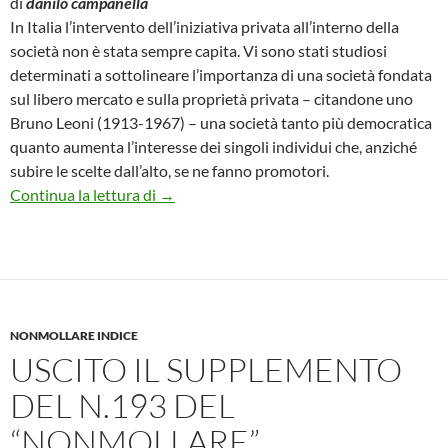
di
danilo campanella
In Italia l’intervento dell’iniziativa privata all’interno della
società non è stata sempre capita. Vi sono stati studiosi
determinati a sottolineare l’importanza di una società fondata
sul libero mercato e sulla proprietà privata – citandone uno
Bruno Leoni (1913-1967) – una società tanto più democratica
quanto aumenta l’interesse dei singoli individui che, anziché
subire le scelte dall’alto, se ne fanno promotori.
SOCIETÀ LIBERALE, SICUREZZA INTEG
Continua la lettura di
→
NONMOLLARE INDICE
USCITO IL SUPPLEMENTO
DEL N.193 DEL
“NONMOLLARE”