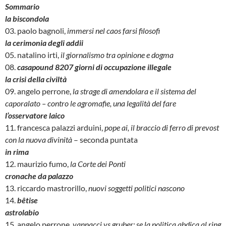
Sommario
la biscondola
03. paolo bagnoli,
immersi nel caos farsi filosofi
la cerimonia degli addii
05. natalino irti,
il giornalismo tra opinione e dogma
08.
casapound 8207 giorni di occupazione illegale
la crisi della civiltà
09. angelo perrone,
la strage di amendolara e il sistema del
caporalato – contro le agromafie, una legalità del fare
l’osservatore laico
11. francesca palazzi arduini,
pope ai, il braccio di ferro di prevost
con la nuova divinità
– seconda puntata
in rima
12. maurizio fumo,
la Corte dei Ponti
cronache da palazzo
13. riccardo mastrorillo,
nuovi soggetti politici nascono
14.
bêtise
astrolabio
15. angelo perrone,
vannacci vs gruber: se la politica abdica al ring