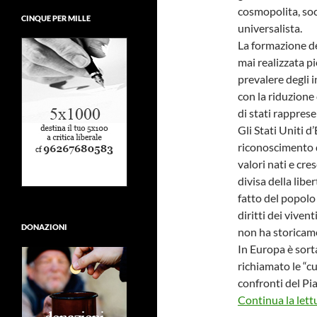
cosmopolita, soc
CINQUE PER MILLE
universalista.
La formazione de
mai realizzata 
prevalere degli i
con la riduzione
di stati rapprese
Gli Stati Uniti d
riconoscimento 
valori nati e cre
divisa della libe
fatto del popolo
diritti dei viven
DONAZIONI
non ha storicam
In Europa è sort
richiamato le “c
confronti del Pi
Continua la lett