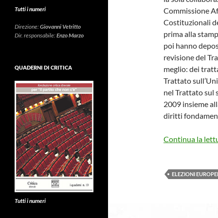
Tutti i numeri
Commissione Af
Costituzionali 
Direzione:
Giovanni Vetritto
prima alla stamp
Dir. responsabile:
Enzo Marzo
poi hanno depos
revisione del Tra
meglio: dei tratt
QUADERNI DI CRITICA
Trattato sull’Un
nel Trattato sul
2009 insieme all
diritti fondament
Continua la lett
ELEZIONI EUROPE
Tutti i numeri