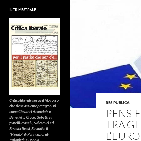
IL TRIMESTRALE
Critica liberale
segue il filo rosso
RES PUBLICA
che tiene assieme protagonisti
PENSIE
come Giovanni Amendola e
Benedetto Croce, Gobetti e i
TRA GL
fratelli Rosselli, Salvemini ed
Ernesto Rossi, Einaudi e il
L’EUROP
"Mondo" di Pannunzio, gli
"azionisti" e Bobbio.