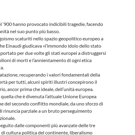
el ‘900 hanno provocato indicibili tragedie, facendo
anità nel suo punto più basso.
’egoismo scaturiti nello spazio geopolitico europeo a
che Einaudi giudicava «l’immondo idolo dello stato
ortato per due volte gli stati europei a distruggersi
milioni di morti e l’annientamento di ogni etica
a.
tazione, recuperando i valori fondamentali della
bertà per tutti, alcuni spiriti illustri concepirono il
io, ancor prima che ideale, dell’unità europea.
di quella che è divenuta l’attuale Unione Europea
ine del secondo conflitto mondiale, da uno sforzo di
i rinuncia parziale a un bruto perseguimento
zionale.
seguito dalle componenti più avanzate delle tre
 di cultura politica del continente, liberalismo