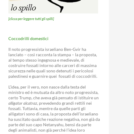
[clicca per leggere tutti gli spilli]
Coccodrilli domestici
Il noto progressista israeliano Ben-Gvir ha
lanciato – così racconta la stampa – la proposta,
al tempo stesso ingegnosa e medievale, di
costruire fossati intorno alle carceri di massima
sicurezza nelle quali sono detenuti i pericolosi
palestinesi e guarnire quei fossati di coccodrilli.
L’idea, per il vero, non nasce dalla testa del
ministro ed è mutuata da altro noto progressista,
certo Trump, che aveva già pensato di istituire un
alligator alcatraz
, prevedendo grandi rettili nei
fossati. Tuttavia, mentre da quelle parti gli
alligatori sono di casa, la proposta dell’israeliano
ha suscitato qualche reazione negativa, non già da
parte del suo capo Netanyahu, bensì da parte
degli animalisti, non già perché l’idea loro