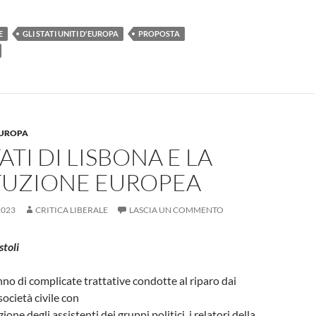
E
GLI STATI UNITI D'EUROPA
PROPOSTA
'EUROPA
ATI DI LISBONA E LA
TUZIONE EUROPEA
2023
CRITICA LIBERALE
LASCIA UN COMMENTO
stoli
no di complicate trattative condotte al riparo dai
 società civile con
ione degli assistenti dei gruppi politici, i relatori della