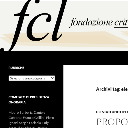
Vai
al
contenuto
Cerca
RUBRICHE
Rubriche
Archivi tag: el
COMITATO DI PRESIDENZA
ONORARIA
GLI STATI UNITI D
Mauro Barberis, Daniele
Garrone, Franco Grillini, Piero
PROPO
Ignazi, Sergio Lariccia, Luigi
Mascilli Migliorini, Valerio