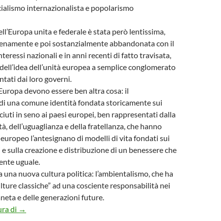
ialismo internazionalista e popolarismo
ll’Europa unita e federale è stata però lentissima,
pienamente e poi sostanzialmente abbandonata con il
nteressi nazionali e in anni recenti di fatto travisata,
 dell’idea dell’unità europea a semplice conglomerato
ntati dai loro governi.
’Europa devono essere ben altra cosa: il
di una comune identità fondata storicamente sui
sciuti in seno ai paesi europei, ben rappresentati dalla
rtà, dell’uguaglianza e della fratellanza, che hanno
 europeo l’antesignano di modelli di vita fondati sui
ti e sulla creazione e distribuzione di un benessere che
ente uguale.
a una nuova cultura politica: l’ambientalismo, che ha
ulture classiche” ad una cosciente responsabilità nei
aneta e delle generazioni future.
PROPOSTA: CAMBIAMO ROTTA ALL’EUROPA – DALL’EUROP
ura di
→