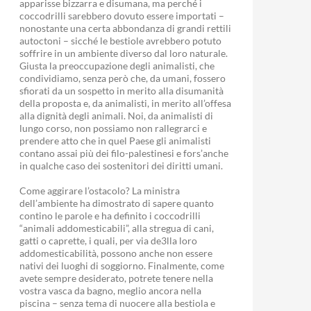
apparisse bizzarra e disumana, ma perché i
coccodrilli sarebbero dovuto essere importati –
nonostante una certa abbondanza di grandi rettili
autoctoni – sicché le bestiole avrebbero potuto
soffrire in un ambiente diverso dal loro naturale.
Giusta la preoccupazione degli animalisti, che
condividiamo, senza però che, da umani, fossero
sfiorati da un sospetto in merito alla disumanità
della proposta e, da animalisti, in merito all’offesa
alla dignità degli animali. Noi, da animalisti di
lungo corso, non possiamo non rallegrarci e
prendere atto che in quel Paese gli animalisti
contano assai più dei filo-palestinesi e fors’anche
in qualche caso dei sostenitori dei diritti umani.
Come aggirare l’ostacolo? La ministra
dell’ambiente ha dimostrato di sapere quanto
contino le parole e ha definito i coccodrilli
“animali addomesticabili”, alla stregua di cani,
gatti o caprette, i quali, per via de3lla loro
addomesticabilità, possono anche non essere
nativi dei luoghi di soggiorno. Finalmente, come
avete sempre desiderato, potrete tenere nella
vostra vasca da bagno, meglio ancora nella
piscina – senza tema di nuocere alla bestiola e