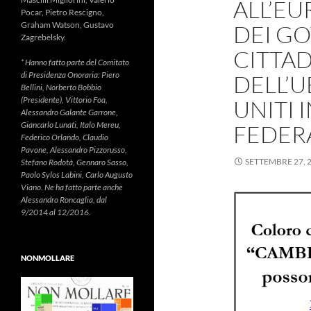
ALL’EU
Pocar, Pietro Rescigno,
Graham Watson, Gustavo
DEI GO
Zagrebelsky.
CITTAD
* Hanno fatto parte del Comitato
di Presidenza Onoraria: Piero
DELL’U
Bellini, Norberto Bobbio
(Presidente), Vittorio Foa,
UNITI 
Alessandro Galante Garrone,
Giancarlo Lunati, Italo Mereu,
FEDER
Federico Orlando, Claudio
Pavone, Alessandro Pizzorusso,
SETTEMBRE 27, 
Stefano Rodotà, Gennaro Sasso,
Paolo Sylos Labini, Carlo Augusto
Viano. Ne ha fatto parte anche
Alessandro Roncaglia, dal
9/2014 al 12/2016.
NONMOLLARE