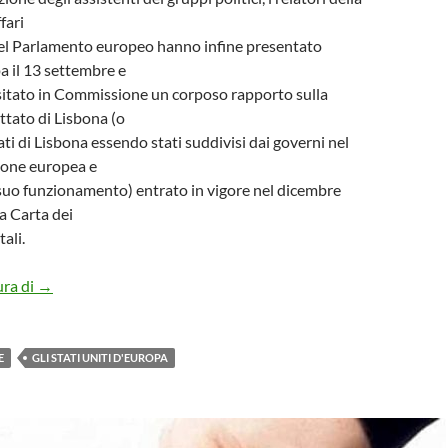
fari
del Parlamento europeo hanno infine presentato
a il 13 settembre e
itato in Commissione un corposo rapporto sulla
ttato di Lisbona (o
ati di Lisbona essendo stati suddivisi dai governi nel
ione europea e
 suo funzionamento) entrato in vigore nel dicembre
a Carta dei
ali.
I trattati di Lisbona e la costituzione europea
ura di
→
E
GLI STATI UNITI D'EUROPA