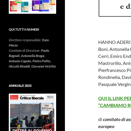
QUI TUTTI I NUMERI
Direttore responsabile:
Enzo
HANNO ADERITO:
Marzo
Boni, Antonella
Comitato di Direzione:
Paolo
Cerri, Emiro End
Bagnoli, Antonella Braga,
Antonio Caputo, Pietro Polito,
Mastrorillo, An
Niccolò Rinaldi, Giovanni Vetritto
Pierfrancesco Pi
Rondinella, David
Pasquale Vergine
ANNUALE 2025
QUI IL LINK P
“CAMBIAMO RO
di
comitato di ass
europeo