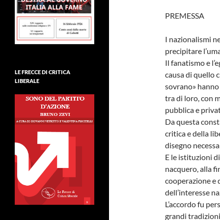
PREMESSA
I nazionalismi n
precipitare l’um
Il fanatismo e l
LE FRECCE DI CRITICA
causa di quello 
LIBERALE
sovrano» hanno p
tra di loro, con 
pubblica e privat
Da questa consta
critica e della li
disegno necessar
E le istituzioni 
nacquero, alla f
cooperazione e d
dell’interesse na
L’accordo fu per
grandi tradizioni