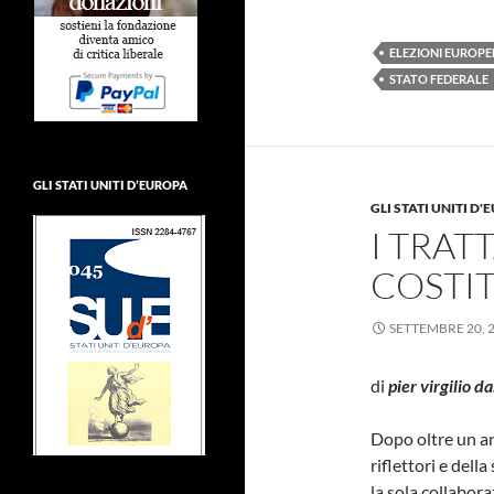
ELEZIONI EUROPE
STATO FEDERALE
GLI STATI UNITI D’EUROPA
GLI STATI UNITI D
I TRATT
COSTI
SETTEMBRE 20, 
di
pier virgilio da
Dopo oltre un an
riflettori e della
la sola collaboraz