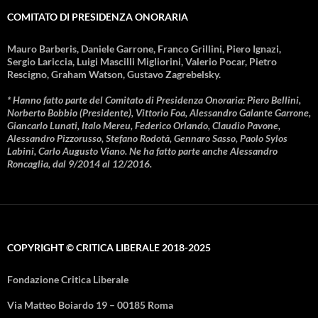
COMITATO DI PRESIDENZA ONORARIA
Mauro Barberis, Daniele Garrone, Franco Grillini, Piero Ignazi,
Sergio Lariccia, Luigi Mascilli Migliorini, Valerio Pocar, Pietro
Rescigno, Graham Watson, Gustavo Zagrebelsky.
* Hanno fatto parte del Comitato di Presidenza Onoraria: Piero Bellini,
Norberto Bobbio (Presidente), Vittorio Foa, Alessandro Galante Garrone,
Giancarlo Lunati, Italo Mereu, Federico Orlando, Claudio Pavone,
Alessandro Pizzorusso, Stefano Rodotà, Gennaro Sasso, Paolo Sylos
Labini, Carlo Augusto Viano. Ne ha fatto parte anche Alessandro
Roncaglia, dal 9/2014 al 12/2016.
COPYRIGHT © CRITICA LIBERALE 2018-2025
Fondazione Critica Liberale
Via Matteo Boiardo 19 – 00185 Roma