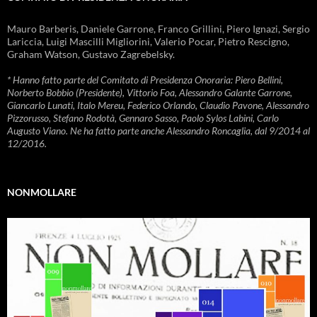
Mauro Barberis, Daniele Garrone, Franco Grillini, Piero Ignazi, Sergio
Lariccia, Luigi Mascilli Migliorini, Valerio Pocar, Pietro Rescigno,
Graham Watson, Gustavo Zagrebelsky.
* Hanno fatto parte del Comitato di Presidenza Onoraria: Piero Bellini,
Norberto Bobbio (Presidente), Vittorio Foa, Alessandro Galante Garrone,
Giancarlo Lunati, Italo Mereu, Federico Orlando, Claudio Pavone, Alessandro
Pizzorusso, Stefano Rodotà, Gennaro Sasso, Paolo Sylos Labini, Carlo
Augusto Viano. Ne ha fatto parte anche Alessandro Roncaglia, dal 9/2014 al
12/2016.
NONMOLLARE