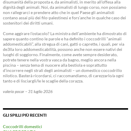
disumanità della proposta e, da animalisti, in merito all’offesa alla
dignità degli animali. Noi, da animalisti di lungo corso, non possiamo
non rallegrarci e prendere atto che in quel Paese gli animalisti
contano assai più dei filo-palestinesi e fors’anche in qualche caso dei
sostenitori dei diritti umani.
Come aggirare l’ostacolo? La ministra dell’ambiente ha dimostrato di
sapere quanto contino le parole e ha definito i coccodrilli “animali
addomesticabili”, alla stregua di cani, gatti o caprette, i quali, per via
de3lla loro addomesticabilità, possono anche non essere nativi dei
luoghi di soggiorno. Finalmente, come avete sempre desiderato,
potrete tenere nella vostra vasca da bagno, meglio ancora nella
piscina – senza tema di nuocere alla bestiola e soprattutto
d’incorrere negli strali degli animalisti – un domestico coccodrillo
nilotico. Basterà ricordarsi, ci raccomandiamo, di carezzarlo/a ogni
tanto e di lisciargli/le le scaglie della corazza.
valerio pocar – 31 luglio 2026
GLI SPILLI PIÙ RECENTI
Coccodrilli domestici