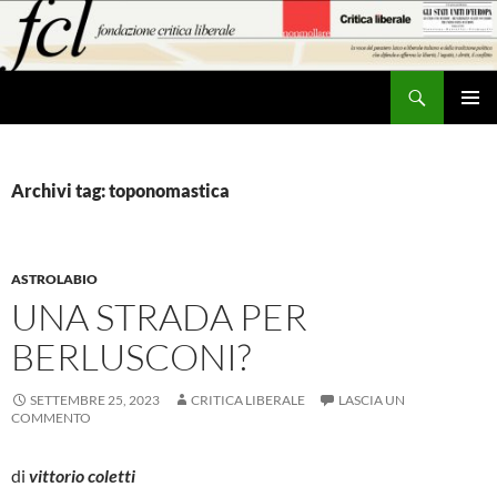
Vai
al
contenuto
Cerca
MENU
PRINCI
Archivi tag: toponomastica
ASTROLABIO
UNA STRADA PER
BERLUSCONI?
SETTEMBRE 25, 2023
CRITICA LIBERALE
LASCIA UN
COMMENTO
di
vittorio coletti