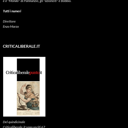
e il "Mondo" di Pannunzio, gli "azionisti" e Bobbio.
Tutti i numeri
Direttore
Enzo Marzo
CRITICALIBERALE.IT
Del quindicinale
Criticaliberale.it sono usciti 67