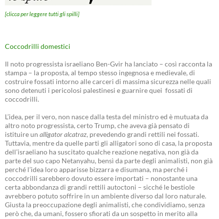
[clicca per leggere tutti gli spilli]
Coccodrilli domestici
Il noto progressista israeliano Ben-Gvir ha lanciato – così racconta la
stampa – la proposta, al tempo stesso ingegnosa e medievale, di
costruire fossati intorno alle carceri di massima sicurezza nelle quali
sono detenuti i pericolosi palestinesi e guarnire quei fossati di
coccodrilli.
L’idea, per il vero, non nasce dalla testa del ministro ed è mutuata da
altro noto progressista, certo Trump, che aveva già pensato di
istituire un
alligator alcatraz
, prevedendo grandi rettili nei fossati.
Tuttavia, mentre da quelle parti gli alligatori sono di casa, la proposta
dell’israeliano ha suscitato qualche reazione negativa, non già da
parte del suo capo Netanyahu, bensì da parte degli animalisti, non già
perché l’idea loro apparisse bizzarra e disumana, ma perché i
coccodrilli sarebbero dovuto essere importati – nonostante una
certa abbondanza di grandi rettili autoctoni – sicché le bestiole
avrebbero potuto soffrire in un ambiente diverso dal loro naturale.
Giusta la preoccupazione degli animalisti, che condividiamo, senza
però che, da umani, fossero sfiorati da un sospetto in merito alla