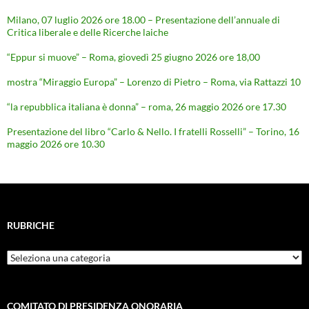
Milano, 07 luglio 2026 ore 18.00 – Presentazione dell’annuale di
Critica liberale e delle Ricerche laiche
“Eppur si muove” – Roma, giovedì 25 giugno 2026 ore 18,00
mostra “Miraggio Europa” – Lorenzo di Pietro – Roma, via Rattazzi 10
“la repubblica italiana è donna” – roma, 26 maggio 2026 ore 17.30
Presentazione del libro “Carlo & Nello. I fratelli Rosselli” – Torino, 16
maggio 2026 ore 10.30
RUBRICHE
Rubriche
COMITATO DI PRESIDENZA ONORARIA