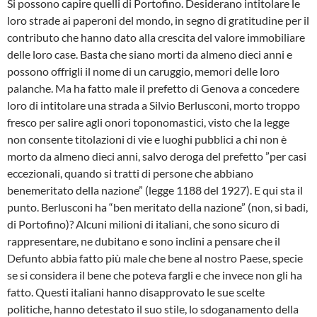
Si possono capire quelli di Portofino. Desiderano intitolare le
loro strade ai paperoni del mondo, in segno di gratitudine per il
contributo che hanno dato alla crescita del valore immobiliare
delle loro case. Basta che siano morti da almeno dieci anni e
possono offrigli il nome di un caruggio, memori delle loro
palanche. Ma ha fatto male il prefetto di Genova a concedere
loro di intitolare una strada a Silvio Berlusconi, morto troppo
fresco per salire agli onori toponomastici, visto che la legge
non consente titolazioni di vie e luoghi pubblici a chi non è
morto da almeno dieci anni, salvo deroga del prefetto ”per casi
eccezionali, quando si tratti di persone che abbiano
benemeritato della nazione” (legge 1188 del 1927). E qui sta il
punto. Berlusconi ha “ben meritato della nazione” (non, si badi,
di Portofino)? Alcuni milioni di italiani, che sono sicuro di
rappresentare, ne dubitano e sono inclini a pensare che il
Defunto abbia fatto più male che bene al nostro Paese, specie
se si considera il bene che poteva fargli e che invece non gli ha
fatto. Questi italiani hanno disapprovato le sue scelte
politiche, hanno detestato il suo stile, lo sdoganamento della