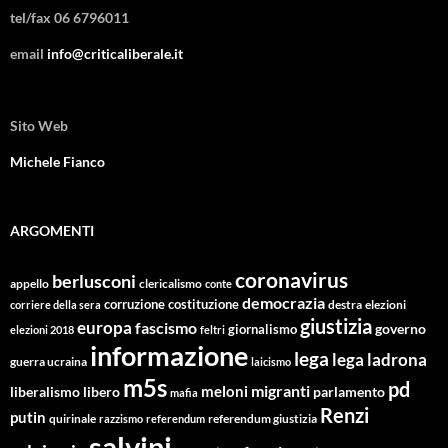
tel/fax 06 6796011
email
info@criticaliberale.it
Sito Web
Michele Fianco
ARGOMENTI
coronavirus
berlusconi
appello
clericalismo
conte
democrazia
corruzione
costituzione
corriere della sera
destra
elezioni
giustizia
europa
fascismo
giornalismo
governo
elezioni 2018
feltri
informazione
lega
lega ladrona
guerra ucraina
laicismo
m5s
pd
migranti
meloni
libero
parlamento
liberalismo
mafia
Renzi
putin
quirinale
referendum giustizia
razzismo
referendum
salvini