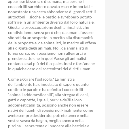
apparisse bizzarra e disumana, ma perché i
coccodrilli sarebbero dovuto essere importati –
nonostante una certa abbondanza di grandi rettili
autoctoni – sicché le bestiole avrebbero potuto
soffrire in un ambiente diverso dal loro naturale.
Giusta la preoccupazione degli animalisti, che
condividiamo, senza però che, da umani, fossero
sfiorati da un sospetto in merito alla disumanità
della proposta e, da animalisti, in merito all’offesa
alla dignità degli animali. Noi, da animalisti di
lungo corso, non possiamo non rallegrarci e
prendere atto che in quel Paese gli animalisti
contano assai più dei filo-palestinesi e fors’anche
in qualche caso dei sostenitori dei diritti umani.
Come aggirare l’ostacolo? La ministra
dell’ambiente ha dimostrato di sapere quanto
contino le parole e ha definito i coccodrilli
“animali addomesticabili”, alla stregua di cani,
gatti o caprette, i quali, per via de3lla loro
addomesticabilità, possono anche non essere
nativi dei luoghi di soggiorno. Finalmente, come
avete sempre desiderato, potrete tenere nella
vostra vasca da bagno, meglio ancora nella
piscina – senza tema di nuocere alla bestiola e