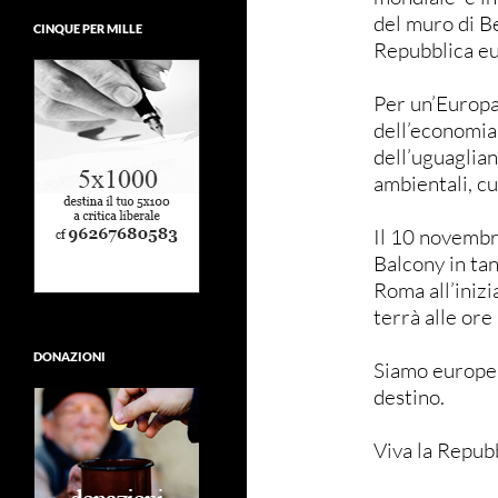
del muro di B
CINQUE PER MILLE
Repubblica e
Per un’Europa
dell’economia,
dell’uguaglianza
ambientali, cu
Il 10 novembr
Balcony in tan
Roma all’iniz
terrà alle ore
DONAZIONI
Siamo europei
destino.
Viva la Repub