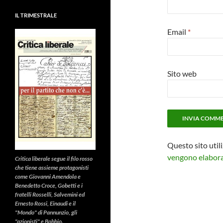
IL TRIMESTRALE
Email
*
Sito web
Questo sito util
vengono elaborat
Critica liberale
segue il filo rosso
che tiene assieme protagonisti
come Giovanni Amendola e
Benedetto Croce, Gobetti e i
fratelli Rosselli, Salvemini ed
Ernesto Rossi, Einaudi e il
"Mondo" di Pannunzio, gli
"azionisti" e Bobbio.