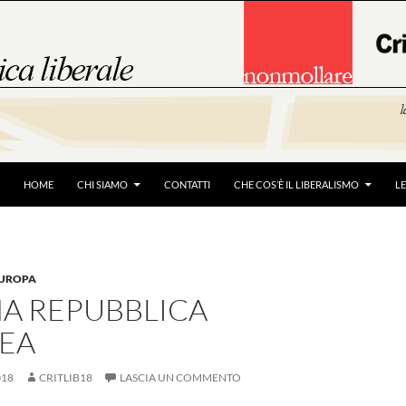
HOME
CHI SIAMO
CONTATTI
CHE COS’È IL LIBERALISMO
L
'EUROPA
NA REPUBBLICA
EA
018
CRITLIB18
LASCIA UN COMMENTO