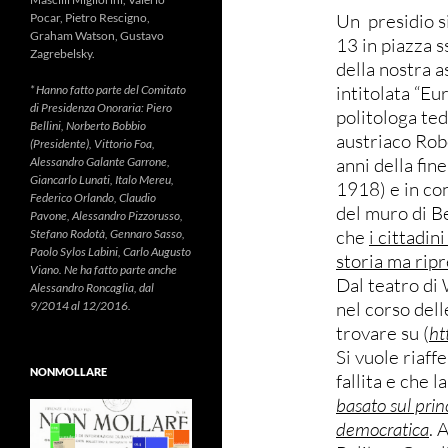
Un presidio s
Pocar, Pietro Rescigno,
Graham Watson, Gustavo
13 in piazza s
Zagrebelsky.
della nostra 
intitolata “Eu
* Hanno fatto parte del Comitato
di Presidenza Onoraria: Piero
politologa ted
Bellini, Norberto Bobbio
austriaco Rob
(Presidente), Vittorio Foa,
anni della fi
Alessandro Galante Garrone,
Giancarlo Lunati, Italo Mereu,
1918) e in co
Federico Orlando, Claudio
del muro di B
Pavone, Alessandro Pizzorusso,
che
i cittadi
Stefano Rodotà, Gennaro Sasso,
Paolo Sylos Labini, Carlo Augusto
storia ma ripr
Viano. Ne ha fatto parte anche
Dal teatro di 
Alessandro Roncaglia, dal
nel corso delle
9/2014 al 12/2016.
trovare su (
ht
Si vuole riaff
NONMOLLARE
fallita e che l
basato sul prin
democratica
. 