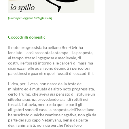
[clicca per leggere tutti gli spilli]
Coccodrilli domestici
Il noto progressista israeliano Ben-Gvir ha
lanciato – così racconta la stampa – la proposta,
al tempo stesso ingegnosa e medievale, di
costruire fossati intorno alle carceri di massima
sicurezza nelle quali sono detenuti i pericolosi
palestinesi e guarnire quei fossati di coccodrilli.
L’idea, per il vero, non nasce dalla testa del
ministro ed è mutuata da altro noto progressista,
certo Trump, che aveva già pensato di istituire un
alligator alcatraz
, prevedendo grandi rettili nei
fossati. Tuttavia, mentre da quelle parti gli
alligatori sono di casa, la proposta dell’israeliano
ha suscitato qualche reazione negativa, non già da
parte del suo capo Netanyahu, bensì da parte
degli animalisti, non già perché l’idea loro