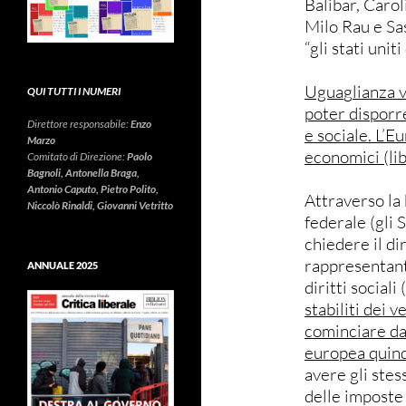
Balibar, Carol
Milo Rau e Sa
“gli stati uni
Ugua
g
lianza 
QUI TUTTI I NUMERI
poter disporr
Direttore responsabile:
Enzo
e sociale. L’E
Marzo
economici (lib
Comitato di Direzione:
Paolo
Bagnoli, Antonella Braga,
Antonio Caputo, Pietro Polito,
Attraverso la
Niccolò Rinaldi, Giovanni Vetritto
federale (gli S
chiedere il di
rappresentanti
ANNUALE 2025
diritti sociali (
stabiliti dei v
cominciare da
europea quind
avere gli stess
delle imposte