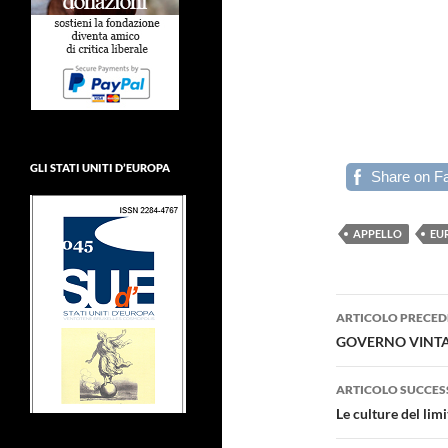
GLI STATI UNITI D’EUROPA
Share on F
APPELLO
EU
Navigazi
ARTICOLO PRECED
articolo
GOVERNO VINT
ARTICOLO SUCCES
Le culture del li