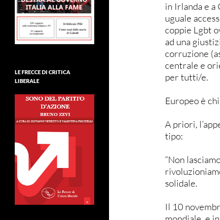
in Irlanda e a 
uguale accesso
coppie Lgbt ov
ad una giustiz
corruzione (a
centrale e ori
LE FRECCE DI CRITICA
per tutti/e.
LIBERALE
Europeo è chi
A priori, l’ap
tipo:
“Non lasciamo
rivoluzioniamo
solidale.
Il 10 novembre
mondiale e in