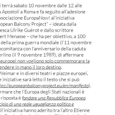
i terrà sabato 10 novembre dalle 12 alle
s Apostoli a Roma e fa seguito all’adesione
associazione EuropaNow! al’iniziativa
ropean Balcony Project” – ideata dalla
esca Ulrike Guérot e dallo scrittore
ert Menasse – che ha per obiettivo, a 100
ne della prima guerra mondiale (l’11 novembre
ncomitanza con l’anniversario della caduta
erlino (il 9 novembre 1989), di affermare
ni europei non vogliono solo commemorare la
endere in mano il loro destino
.
Weimar e in diversi teatri e piazze europei,
 iniziative sarà letto il testo che si può
tps://
europeanbalconyproject.eu/en/
manifesto
).
ermare che l’Europa degli Stati nazionali è
a risposta è
fondare una Repubblica Europea
cipio
di una reale uguaglianza politica e
All’iniziativa hanno aderito tra l’altro Etienne