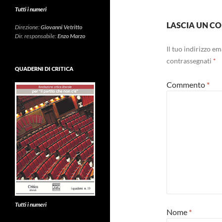
Tutti i numeri
LASCIA UN 
Direzione:
Giovanni Vetritto
Dir. responsabile:
Enzo Marzo
Il tuo indirizzo e
contrassegnati
*
QUADERNI DI CRITICA
Commento
*
Tutti i numeri
Nome
*