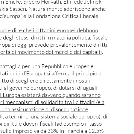
in Emcke, Srecko Horvath, Elfriede Jelinek,
skia Sassen. Naturalmente aderiscono anche
ti d’europa” e la Fondazione Critica liberale.
vuole dire che i cittadini europei debbono
e de
gl
i stessi diritti i
n
materia politica, fiscale
uropa di oggi prevede preval
ente
mente diritti
ertà di movimento dei merci e dei capitali)
.
 battaglia per una Repubblica europea e
tati uniti d’Europa) si afferma il principio di
ritto di scegliere direttamente i nostri
 al governo europeo, di dotarsi di uguali
l
‘Europa esisterà davvero quando saranno
eri meccanismi di solidarità tra i cittadini/e a
 una assicurazione di disoccupazione
i, a termine, una sistema sociale europeo
), di
i diritti e doveri fiscali (ad esempio il tasso
 sulle imprese va da 33% in Francia a 12,5%