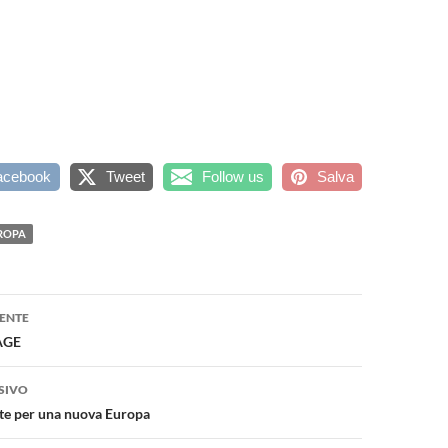
acebook
Tweet
Follow us
Salva
ROPA
one
ENTE
AGE
SIVO
mite per una nuova Europa