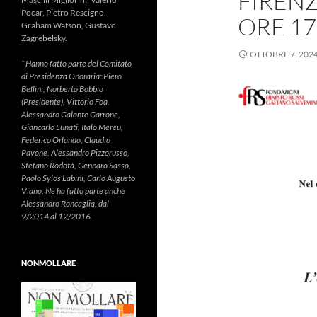
FIRENZ
Pocar, Pietro Rescigno,
ORE 17
Graham Watson, Gustavo
Zagrebelsky.
OTTOBRE 7, 202
* Hanno fatto parte del Comitato
di Presidenza Onoraria: Piero
Bellini, Norberto Bobbio
(Presidente), Vittorio Foa,
Alessandro Galante Garrone,
Giancarlo Lunati, Italo Mereu,
Federico Orlando, Claudio
Pavone, Alessandro Pizzorusso,
Stefano Rodotà, Gennaro Sasso,
Paolo Sylos Labini, Carlo Augusto
Viano. Ne ha fatto parte anche
Alessandro Roncaglia, dal
9/2014 al 12/2016.
NONMOLLARE