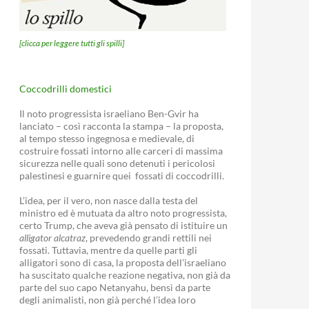
[clicca per leggere tutti gli spilli]
Coccodrilli domestici
Il noto progressista israeliano Ben-Gvir ha
lanciato – così racconta la stampa – la proposta,
al tempo stesso ingegnosa e medievale, di
costruire fossati intorno alle carceri di massima
sicurezza nelle quali sono detenuti i pericolosi
palestinesi e guarnire quei fossati di coccodrilli.
L’idea, per il vero, non nasce dalla testa del
ministro ed è mutuata da altro noto progressista,
certo Trump, che aveva già pensato di istituire un
alligator alcatraz
, prevedendo grandi rettili nei
fossati. Tuttavia, mentre da quelle parti gli
alligatori sono di casa, la proposta dell’israeliano
ha suscitato qualche reazione negativa, non già da
parte del suo capo Netanyahu, bensì da parte
degli animalisti, non già perché l’idea loro