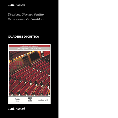
Tutti i numeri
Direzione:
Giovanni Vetritto
Dir. responsabile:
Enzo Marzo
QUADERNI DI CRITICA
Tutti i numeri