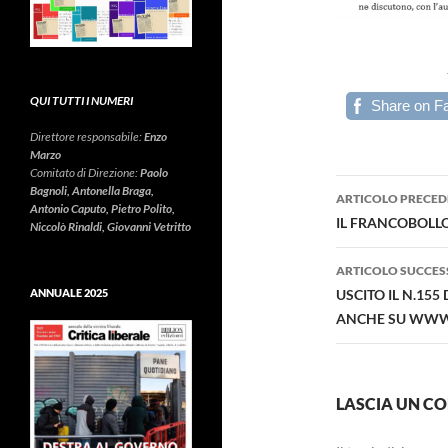
QUI TUTTI I NUMERI
Share on F
Direttore responsabile:
Enzo
Marzo
Comitato di Direzione:
Paolo
Navigazi
Bagnoli, Antonella Braga,
ARTICOLO PRECED
Antonio Caputo, Pietro Polito,
articolo
IL FRANCOBOLL
Niccolò Rinaldi, Giovanni Vetritto
ARTICOLO SUCCES
USCITO IL N.155
ANNUALE 2025
ANCHE SU WWW.
LASCIA UN 