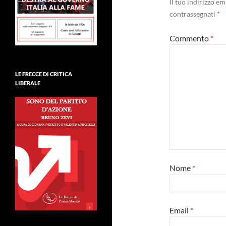
Il tuo indirizzo e
contrassegnati
*
Commento
*
LE FRECCE DI CRITICA
LIBERALE
Nome
*
Email
*