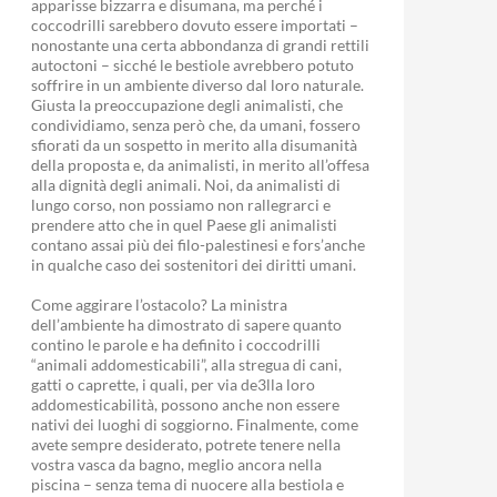
apparisse bizzarra e disumana, ma perché i
coccodrilli sarebbero dovuto essere importati –
nonostante una certa abbondanza di grandi rettili
autoctoni – sicché le bestiole avrebbero potuto
soffrire in un ambiente diverso dal loro naturale.
Giusta la preoccupazione degli animalisti, che
condividiamo, senza però che, da umani, fossero
sfiorati da un sospetto in merito alla disumanità
della proposta e, da animalisti, in merito all’offesa
alla dignità degli animali. Noi, da animalisti di
lungo corso, non possiamo non rallegrarci e
prendere atto che in quel Paese gli animalisti
contano assai più dei filo-palestinesi e fors’anche
in qualche caso dei sostenitori dei diritti umani.
Come aggirare l’ostacolo? La ministra
dell’ambiente ha dimostrato di sapere quanto
contino le parole e ha definito i coccodrilli
“animali addomesticabili”, alla stregua di cani,
gatti o caprette, i quali, per via de3lla loro
addomesticabilità, possono anche non essere
nativi dei luoghi di soggiorno. Finalmente, come
avete sempre desiderato, potrete tenere nella
vostra vasca da bagno, meglio ancora nella
piscina – senza tema di nuocere alla bestiola e