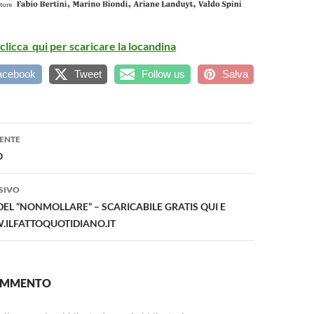
clicca qui per scaricare la locandina
acebook
Tweet
Follow us
Salva
one
ENTE
O
SIVO
 DEL “NONMOLLARE” – SCARICABILE GRATIS QUI E
ILFATTOQUOTIDIANO.IT
COMMENTO