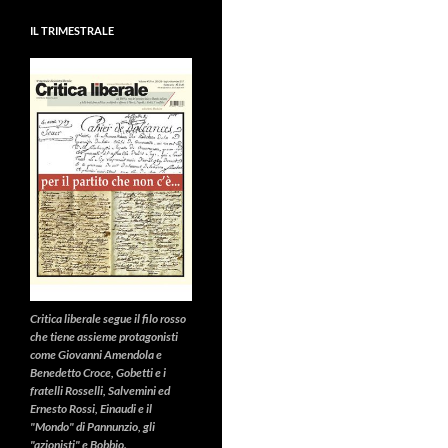
IL TRIMESTRALE
Critica liberale
segue il filo rosso
che tiene assieme protagonisti
come Giovanni Amendola e
Benedetto Croce, Gobetti e i
fratelli Rosselli, Salvemini ed
Ernesto Rossi, Einaudi e il
"Mondo" di Pannunzio, gli
"azionisti" e Bobbio.