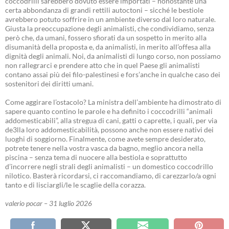
coccodrilli sarebbero dovuto essere importati – nonostante una
certa abbondanza di grandi rettili autoctoni – sicché le bestiole
avrebbero potuto soffrire in un ambiente diverso dal loro naturale.
Giusta la preoccupazione degli animalisti, che condividiamo, senza
però che, da umani, fossero sfiorati da un sospetto in merito alla
disumanità della proposta e, da animalisti, in merito all’offesa alla
dignità degli animali. Noi, da animalisti di lungo corso, non possiamo
non rallegrarci e prendere atto che in quel Paese gli animalisti
contano assai più dei filo-palestinesi e fors’anche in qualche caso dei
sostenitori dei diritti umani.
Come aggirare l’ostacolo? La ministra dell’ambiente ha dimostrato di
sapere quanto contino le parole e ha definito i coccodrilli “animali
addomesticabili”, alla stregua di cani, gatti o caprette, i quali, per via
de3lla loro addomesticabilità, possono anche non essere nativi dei
luoghi di soggiorno. Finalmente, come avete sempre desiderato,
potrete tenere nella vostra vasca da bagno, meglio ancora nella
piscina – senza tema di nuocere alla bestiola e soprattutto
d’incorrere negli strali degli animalisti – un domestico coccodrillo
nilotico. Basterà ricordarsi, ci raccomandiamo, di carezzarlo/a ogni
tanto e di lisciargli/le le scaglie della corazza.
valerio pocar – 31 luglio 2026