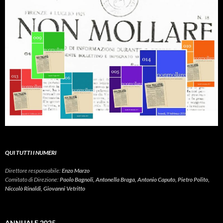
QUI TUTTI I NUMERI
Direttore responsabile:
Enzo Marzo
Comitato di Direzione:
Paolo Bagnoli, Antonella Braga, Antonio Caputo, Pietro Polito,
Niccolò Rinaldi, Giovanni Vetritto
ANNUALE 2025