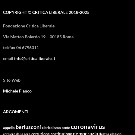
COPYRIGHT © CRITICA LIBERALE 2018-2025
Fondazione Critica Liberale
Via Matteo Boiardo 19 – 00185 Roma
tel/fax 06 6796011
email
info@criticaliberale.it
Sito Web
Michele Fianco
ARGOMENTI
coronavirus
berlusconi
appello
clericalismo
conte
democrazia
corruzione
costituzione
corriere della sera
destra
elezioni