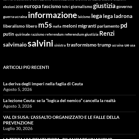
giustizia
europa
fascismo
giornalismo
governo
elezioni 2018
feltri
informazione
lega
lega ladrona
guerra ucraina
laicismo
m5s
pd
migranti
meloni
libero
parlamento
liberalismo
mafia
Renzi
putin
quirinale
referendum giustizia
razzismo
referendum
salvini
salvimaio
trasformismo
trump
ue
sinistra
ucraina
usa
ARTICOLI PIÙ RECENTI
La deriva degli imperi nella faglia di Ceuta
Agosto 5, 2026
La lezione Ceuta: se la “logica del nemico” cancella la realtà
Agosto 3, 2026
VAL DI SUSA: L’ASSALTO ORGANIZZATO E LE FALLE DELLA
PREVENZIONE
Luglio 30, 2026