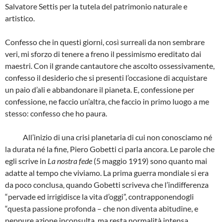
Salvatore Settis per la tutela del patrimonio naturale e
artistico.
Confesso che in questi giorni, così surreali da non sembrare
veri, mi sforzo di tenere a freno il pessimismo ereditato dai
maestri. Con il grande cantautore che ascolto ossessivamente,
confesso il desiderio che si presenti l’occasione di acquistare
un paio d’ali e abbandonare il pianeta. E, confessione per
confessione, ne faccio un’altra, che faccio in primo luogo a me
stesso: confesso che ho paura.
All’inizio di una crisi planetaria di cui non conosciamo né
la durata né la fine, Piero Gobetti ci parla ancora. Le parole che
egli scrive in
La nostra fede
(5 maggio 1919) sono quanto mai
adatte al tempo che viviamo. La prima guerra mondiale si era
da poco conclusa, quando Gobetti scriveva che l’indifferenza
“pervade ed irrigidisce la vita d’oggi”, contrapponendogli
“questa passione profonda – che non diventa abitudine, e
neppure azione inconsulta, ma resta normalità intensa,