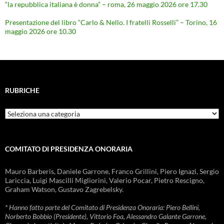
“la repubblica italiana è donna” – roma, 26 maggio 2026 ore 17.30
Presentazione del libro “Carlo & Nello. I fratelli Rosselli” – Torino, 16
maggio 2026 ore 10.30
RUBRICHE
Rubriche
COMITATO DI PRESIDENZA ONORARIA
Mauro Barberis, Daniele Garrone, Franco Grillini, Piero Ignazi, Sergio
Lariccia, Luigi Mascilli Migliorini, Valerio Pocar, Pietro Rescigno,
Graham Watson, Gustavo Zagrebelsky.
* Hanno fatto parte del Comitato di Presidenza Onoraria: Piero Bellini,
Norberto Bobbio (Presidente), Vittorio Foa, Alessandro Galante Garrone,