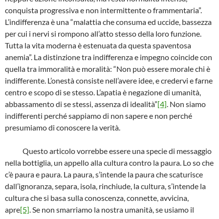
conquista progressiva e non intermittente o frammentaria”.
L’indifferenza è una “malattia che consuma ed uccide, bassezza
per cui i nervi si rompono all’atto stesso della loro funzione.
Tutta la vita moderna è estenuata da questa spaventosa
anemia”. La distinzione tra indifferenza e impegno coincide con
quella tra immoralità e moralità: “Non può essere morale chi è
indifferente. L’onestà consiste nell’avere idee, e credervi e farne
centro e scopo di se stesso. L’apatia è negazione di umanità,
abbassamento di se stessi, assenza di idealità”
[4]
. Non siamo
indifferenti perché sappiamo di non sapere e non perché
presumiamo di conoscere la verità.
Questo articolo vorrebbe essere una specie di messaggio
nella bottiglia, un appello alla cultura contro la paura. Lo so che
c’è paura e paura. La paura, s’intende la paura che scaturisce
dall’ignoranza, separa, isola, rinchiude, la cultura, s’intende la
cultura che si basa sulla conoscenza, connette, avvicina,
apre
[5]
. Se non smarriamo la nostra umanità, se usiamo il