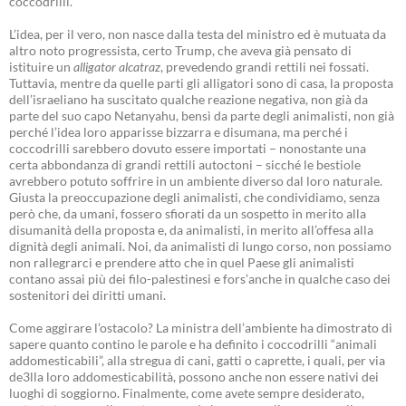
coccodrilli.
L’idea, per il vero, non nasce dalla testa del ministro ed è mutuata da
altro noto progressista, certo Trump, che aveva già pensato di
istituire un
alligator alcatraz
, prevedendo grandi rettili nei fossati.
Tuttavia, mentre da quelle parti gli alligatori sono di casa, la proposta
dell’israeliano ha suscitato qualche reazione negativa, non già da
parte del suo capo Netanyahu, bensì da parte degli animalisti, non già
perché l’idea loro apparisse bizzarra e disumana, ma perché i
coccodrilli sarebbero dovuto essere importati – nonostante una
certa abbondanza di grandi rettili autoctoni – sicché le bestiole
avrebbero potuto soffrire in un ambiente diverso dal loro naturale.
Giusta la preoccupazione degli animalisti, che condividiamo, senza
però che, da umani, fossero sfiorati da un sospetto in merito alla
disumanità della proposta e, da animalisti, in merito all’offesa alla
dignità degli animali. Noi, da animalisti di lungo corso, non possiamo
non rallegrarci e prendere atto che in quel Paese gli animalisti
contano assai più dei filo-palestinesi e fors’anche in qualche caso dei
sostenitori dei diritti umani.
Come aggirare l’ostacolo? La ministra dell’ambiente ha dimostrato di
sapere quanto contino le parole e ha definito i coccodrilli “animali
addomesticabili”, alla stregua di cani, gatti o caprette, i quali, per via
de3lla loro addomesticabilità, possono anche non essere nativi dei
luoghi di soggiorno. Finalmente, come avete sempre desiderato,