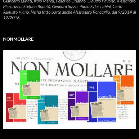
Giancarlo Lunati, Italo Mereu, Federico Orlando, Claudio Pavone, Alessandro
Pizzorusso, Stefano Rodotà, Gennaro Sasso, Paolo Sylos Labini, Carlo
Augusto Viano. Ne ha fatto parte anche Alessandro Roncaglia, dal 9/2014 al
12/2016.
NONMOLLARE