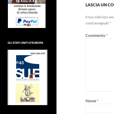
LASCIA UN 
Il tuo indirizzo e
contrassegnati
*
Commento
*
GLI STATI UNITI D’EUROPA
Nome
*