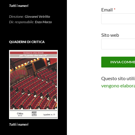
Tutti i numeri
Email
*
Direzione:
Giovanni Vetritto
Dir. responsabile:
Enzo Marzo
Sito web
QUADERNI DI CRITICA
Questo sito util
vengono elaborat
Tutti i numeri