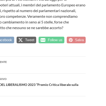
oteri attuali, i membri del parlamento Europeo erano
i, rispetto al numero dei parlamentari nazionali,
 loro competenze. Veramente non comprendiamo
 cambiamento in seno ai 5 stelle, forse che
atto che nessuno se ne sarebbe accorto?
acebook
Tweet
Follow us
Salva
one
ENTE
SIVO
EL LIBERALISMO 2023 “Premio Critica liberale sulla