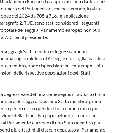
 il Parlamento Europeo ha approvato una risoluzione
 numero dei Parlamentari, che passeranno, in vista
uropee del 2024 da 705 a 716, in applicazione
 paragrafo 2, TUE, sono stati considerati i seguenti
ero totale dei seggi al Parlamento europeo non può
a 750, più il presidente;
ei seggi agli Stati membri è degressivamente
on una soglia minima di 6 seggi e una soglia massima
Stato membro, onde rispecchiare nel contempo il più
nsioni delle rispettive popolazioni degli Stati
à degressiva è definita come segue: il rapporto tra la
 numero dei seggi di ciascuno Stato membro, prima
nto per eccesso o per difetto ai numeri interi più
funzione della rispettiva popolazione, di modo che
o al Parlamento europeo di uno Stato membro più
enti più cittadini di ciascun deputato al Parlamento