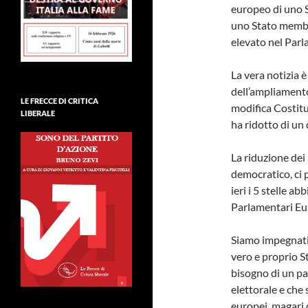
europeo di uno 
uno Stato membro
elevato nel Par
La vera notizia 
dell’ampliamento
LE FRECCE DI CRITICA
modifica Costitu
LIBERALE
ha ridotto di un
La riduzione dei
democratico, ci 
ieri i 5 stelle 
Parlamentari Eur
Siamo impegnati 
vero e proprio 
bisogno di un pa
elettorale e che
europei, magari 