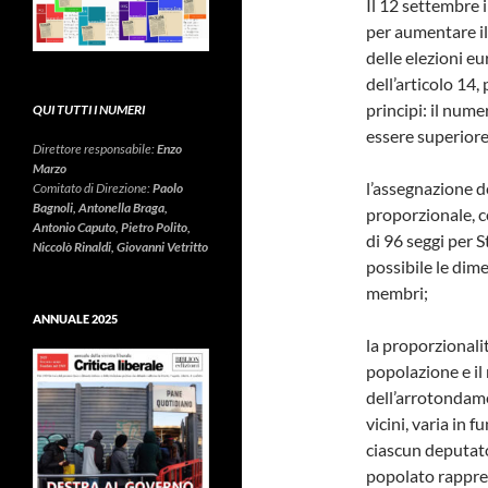
Il 12 settembre
per aumentare il
delle elezioni e
dell’articolo 14,
principi: il num
QUI TUTTI I NUMERI
essere superiore 
Direttore responsabile:
Enzo
Marzo
l’assegnazione d
Comitato di Direzione:
Paolo
Bagnoli, Antonella Braga,
proporzionale, c
Antonio Caputo, Pietro Polito,
di 96 seggi per 
Niccolò Rinaldi, Giovanni Vetritto
possibile le dime
membri;
ANNUALE 2025
la proporzionalit
popolazione e il
dell’arrotondame
vicini, varia in 
ciascun deputat
popolato rappres