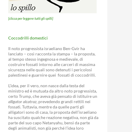
[clicca per leggere tutti gli spilli]
Coccodrilli domestici
Il noto progressista israeliano Ben-Gvir ha
lanciato – così racconta la stampa – la proposta,
al tempo stesso ingegnosa e medievale, di
costruire fossati intorno alle carceri di massima
sicurezza nelle quali sono detenuti i pericolosi
palestinesi e guarnire quei fossati di coccodrilli.
L’idea, per il vero, non nasce dalla testa del
ministro ed è mutuata da altro noto progressista,
certo Trump, che aveva già pensato di istituire un
alligator alcatraz
, prevedendo grandi rettili nei
fossati. Tuttavia, mentre da quelle parti gli
alligatori sono di casa, la proposta dell’israeliano
ha suscitato qualche reazione negativa, non già da
parte del suo capo Netanyahu, bensì da parte
degli animalisti, non già perché l’idea loro