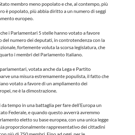
Stato membro meno popolato e che, al contempo, più
 è popolato, più abbia diritto a un numero di seggi
lamento europeo.
è che i Parlamentari 5 stelle hanno votato a favore
 del numero dei deputati, in controtendenza con la
zionale, fortemente voluta la scorsa legislatura, che
 quarto i membri del Parlamento Italiano.
 parlamentari, votata anche da Lega e Partito
parve una misura estremamente populista, il fatto che
abbiano votato a favore di un ampliamento dei
opei, ne è la dimostrazione.
da tempo in una battaglia per fare dell’Europa un
Stato Federale, e quando questo avverrà avremmo
rlamento eletto su base europea, con una unica legge
 sia proporzionalmente rappresentativo dei cittadini
con più di 750 membri. Fino ad oggi, per le