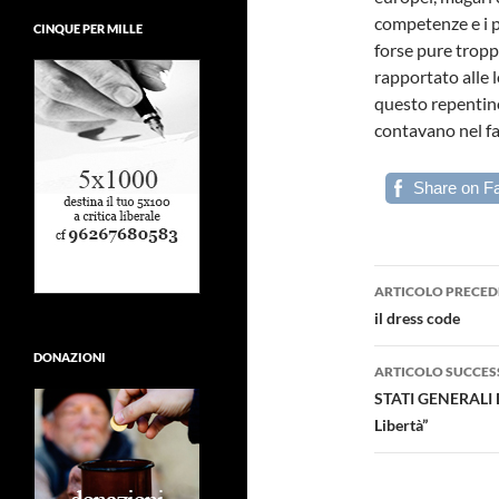
competenze e i p
CINQUE PER MILLE
forse pure tropp
rapportato alle
questo repentino
contavano nel f
Share on F
Navigazi
ARTICOLO PRECED
articolo
il dress code
DONAZIONI
ARTICOLO SUCCES
STATI GENERALI D
Libertà”