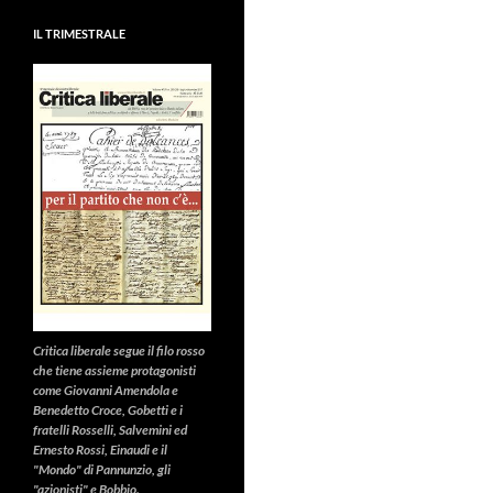
IL TRIMESTRALE
Critica liberale
segue il filo rosso
che tiene assieme protagonisti
come Giovanni Amendola e
Benedetto Croce, Gobetti e i
fratelli Rosselli, Salvemini ed
Ernesto Rossi, Einaudi e il
"Mondo" di Pannunzio, gli
"azionisti" e Bobbio.