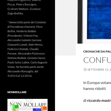
Pocar, Pietro Rescigno,
Graham Watson, Gustavo
Zagrebelsky.
* Hanno fatto parte del Comitato
di Presidenza Onoraria: Piero
Bellini, Norberto Bobbio
(Presidente), Vittorio Foa,
Alessandro Galante Garrone,
Giancarlo Lunati, Italo Mereu,
Federico Orlando, Claudio
CRONACHE DA PA
Pavone, Alessandro Pizzorusso,
CONFU
Stefano Rodotà, Gennaro Sasso,
Paolo Sylos Labini, Carlo Augusto
Viano. Ne ha fatto parte anche
SETTEMBRE 13, 
Alessandro Roncaglia, dal
9/2014 al 12/2016.
in Europa votano
hanno ridotti
NONMOLLARE
di
riccardo mastr