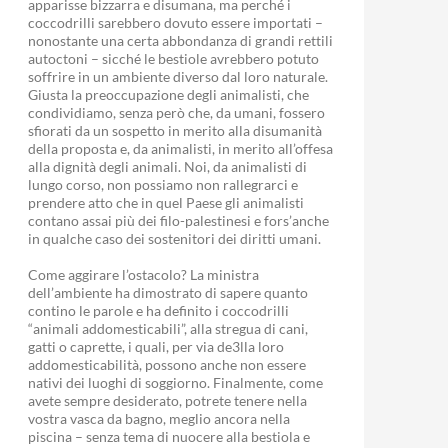
apparisse bizzarra e disumana, ma perché i
coccodrilli sarebbero dovuto essere importati –
nonostante una certa abbondanza di grandi rettili
autoctoni – sicché le bestiole avrebbero potuto
soffrire in un ambiente diverso dal loro naturale.
Giusta la preoccupazione degli animalisti, che
condividiamo, senza però che, da umani, fossero
sfiorati da un sospetto in merito alla disumanità
della proposta e, da animalisti, in merito all’offesa
alla dignità degli animali. Noi, da animalisti di
lungo corso, non possiamo non rallegrarci e
prendere atto che in quel Paese gli animalisti
contano assai più dei filo-palestinesi e fors’anche
in qualche caso dei sostenitori dei diritti umani.
Come aggirare l’ostacolo? La ministra
dell’ambiente ha dimostrato di sapere quanto
contino le parole e ha definito i coccodrilli
“animali addomesticabili”, alla stregua di cani,
gatti o caprette, i quali, per via de3lla loro
addomesticabilità, possono anche non essere
nativi dei luoghi di soggiorno. Finalmente, come
avete sempre desiderato, potrete tenere nella
vostra vasca da bagno, meglio ancora nella
piscina – senza tema di nuocere alla bestiola e