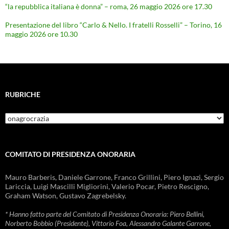
“la repubblica italiana è donna” – roma, 26 maggio 2026 ore 17.30
Presentazione del libro “Carlo & Nello. I fratelli Rosselli” – Torino, 16
maggio 2026 ore 10.30
RUBRICHE
Rubriche
COMITATO DI PRESIDENZA ONORARIA
Mauro Barberis, Daniele Garrone, Franco Grillini, Piero Ignazi, Sergio
Lariccia, Luigi Mascilli Migliorini, Valerio Pocar, Pietro Rescigno,
Graham Watson, Gustavo Zagrebelsky.
* Hanno fatto parte del Comitato di Presidenza Onoraria: Piero Bellini,
Norberto Bobbio (Presidente), Vittorio Foa, Alessandro Galante Garrone,