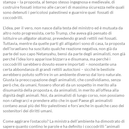
stampa – la proposta, al tempo stesso ingegnosa e medievale, di
costruire fossati intorno alle carceri di massima sicurezza nelle quali
sono detenuti i pericolosi palestinesi e guarnire quei fossati di
coccodrilli.
L’idea, per il vero, non nasce dalla testa del ministro ed è mutuata da
altro noto progressista, certo Trump, che aveva già pensato di
istituire un
alligator alcatraz
, prevedendo grandi rettili nei fossati.
Tuttavia, mentre da quelle parti gli alligatori sono di casa, la proposta
dell’israeliano ha suscitato qualche reazione negativa, non già da
parte del suo capo Netanyahu, bensì da parte degli animalisti, non già
perché l’idea loro apparisse bizzarra e disumana, ma perché i
coccodrilli sarebbero dovuto essere importati – nonostante una
certa abbondanza di grandi rettili autoctoni – sicché le bestiole
avrebbero potuto soffrire in un ambiente diverso dal loro naturale.
Giusta la preoccupazione degli animalisti, che condividiamo, senza
però che, da umani, fossero sfiorati da un sospetto in merito alla
disumanità della proposta e, da animalisti, in merito all’offesa alla
dignità degli animali. Noi, da animalisti di lungo corso, non possiamo
non rallegrarci e prendere atto che in quel Paese gli animalisti
contano assai più dei filo-palestinesi e fors’anche in qualche caso dei
sostenitori dei diritti umani.
Come aggirare l’ostacolo? La ministra dell’ambiente ha dimostrato di
sapere quanto contino le parole e ha definito i coccodrilli “animali