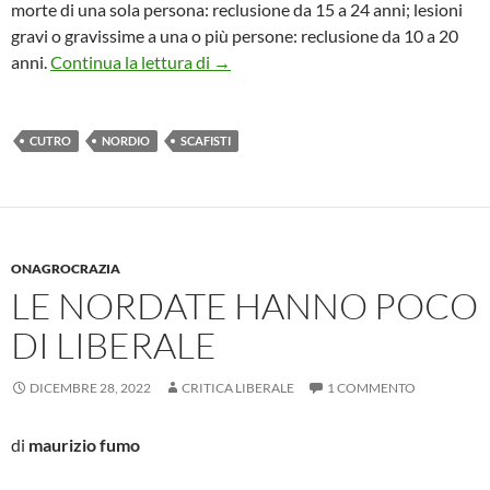
morte di una sola persona: reclusione da 15 a 24 anni; lesioni
gravi o gravissime a una o più persone: reclusione da 10 a 20
MEDIALEX OVVERO A CHE SERVE 
anni.
Continua la lettura di
→
CUTRO
NORDIO
SCAFISTI
ONAGROCRAZIA
LE NORDATE HANNO POCO
DI LIBERALE
DICEMBRE 28, 2022
CRITICA LIBERALE
1 COMMENTO
di
maurizio fumo