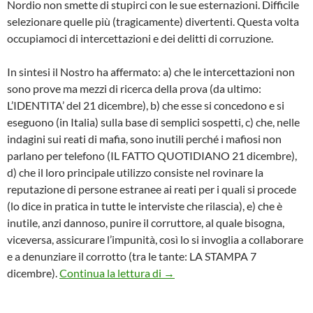
Nordio non smette di stupirci con le sue esternazioni. Difficile
selezionare quelle più (tragicamente) divertenti. Questa volta
occupiamoci di intercettazioni e dei delitti di corruzione.
In sintesi il Nostro ha affermato: a) che le intercettazioni non
sono prove ma mezzi di ricerca della prova (da ultimo:
L’IDENTITA’ del 21 dicembre), b) che esse si concedono e si
eseguono (in Italia) sulla base di semplici sospetti, c) che, nelle
indagini sui reati di mafia, sono inutili perché i mafiosi non
parlano per telefono (IL FATTO QUOTIDIANO 21 dicembre),
d) che il loro principale utilizzo consiste nel rovinare la
reputazione di persone estranee ai reati per i quali si procede
(lo dice in pratica in tutte le interviste che rilascia), e) che è
inutile, anzi dannoso, punire il corruttore, al quale bisogna,
viceversa, assicurare l’impunità, così lo si invoglia a collaborare
e a denunziare il corrotto (tra le tante: LA STAMPA 7
LE NORDATE HANNO POCO D
dicembre).
Continua la lettura di
→