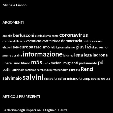
Michele Fianco
ARGOMENTI
coronavirus
berlusconi
appello
clericalismo
conte
democrazia
corruzione
costituzione
corriere della sera
destra
elezioni
giustizia
europa
fascismo
giornalismo
governo
elezioni 2018
feltri
informazione
lega
lega ladrona
guerra ucraina
laicismo
m5s
pd
migranti
meloni
libero
parlamento
liberalismo
mafia
Renzi
putin
quirinale
referendum giustizia
razzismo
referendum
salvini
salvimaio
trasformismo
trump
ue
sinistra
ucraina
usa
ARTICOLI PIÙ RECENTI
La deriva degli imperi nella faglia di Ceuta