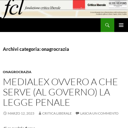
Vai
al
contenuto
Cerca
MENU
PRINCI
Archivi categoria: onagrocrazia
ONAGROCRAZIA
MEDIALEX OVVERO A CHE
SERVE (AL GOVERNO) LA
LEGGE PENALE
MARZO 12, 2023
CRITICA LIBERALE
LASCIA UN COMMENTO