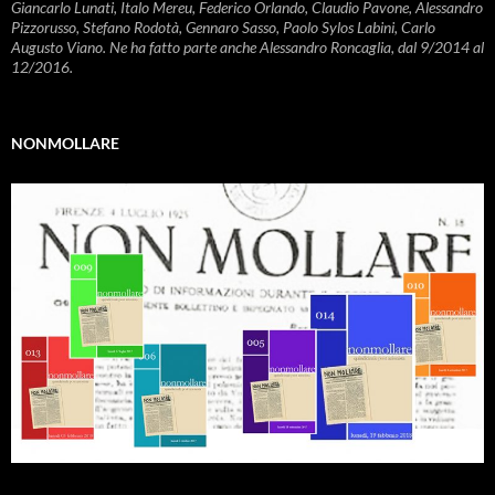
Giancarlo Lunati, Italo Mereu, Federico Orlando, Claudio Pavone, Alessandro
Pizzorusso, Stefano Rodotà, Gennaro Sasso, Paolo Sylos Labini, Carlo
Augusto Viano. Ne ha fatto parte anche Alessandro Roncaglia, dal 9/2014 al
12/2016.
NONMOLLARE