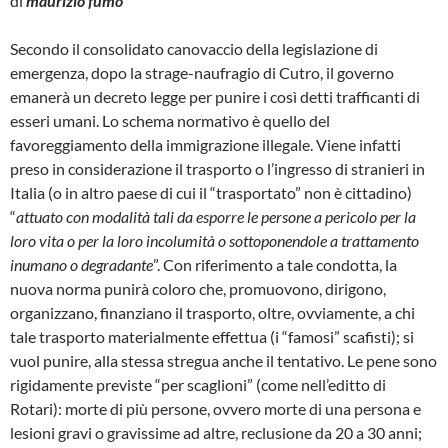
di
maurizio fumo
Secondo il consolidato canovaccio della legislazione di
emergenza, dopo la strage-naufragio di Cutro, il governo
emanerà un decreto legge per punire i così detti trafficanti di
esseri umani. Lo schema normativo è quello del
favoreggiamento della immigrazione illegale. Viene infatti
preso in considerazione il trasporto o l’ingresso di stranieri in
Italia (o in altro paese di cui il “trasportato” non è cittadino)
“
attuato con modalità tali da esporre le persone a pericolo per la
loro vita o per la loro incolumità o sottoponendole a trattamento
inumano o degradante
”. Con riferimento a tale condotta, la
nuova norma punirà coloro che, promuovono, dirigono,
organizzano, finanziano il trasporto, oltre, ovviamente, a chi
tale trasporto materialmente effettua (i “famosi” scafisti); si
vuol punire, alla stessa stregua anche il tentativo. Le pene sono
rigidamente previste “per scaglioni” (come nell’editto di
Rotari): morte di più persone, ovvero morte di una persona e
lesioni gravi o gravissime ad altre, reclusione da 20 a 30 anni;