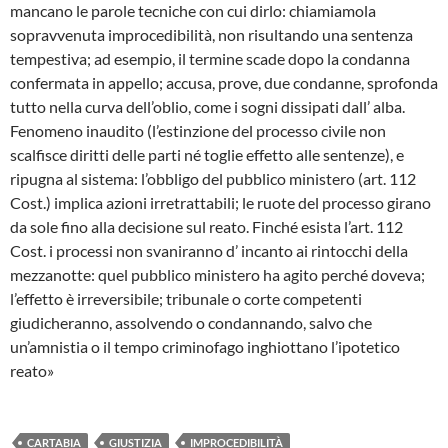
mancano le parole tecniche con cui dirlo: chiamiamola
sopravvenuta improcedibilità, non risultando una sentenza
tempestiva; ad esempio, il termine scade dopo la condanna
confermata in appello; accusa, prove, due condanne, sprofonda
tutto nella curva dell’oblio, come i sogni dissipati dall’ alba.
Fenomeno inaudito (l’estinzione del processo civile non
scalfisce diritti delle parti né toglie effetto alle sentenze), e
ripugna al sistema: l’obbligo del pubblico ministero (art. 112
Cost.) implica azioni irretrattabili; le ruote del processo girano
da sole fino alla decisione sul reato. Finché esista l’art. 112
Cost. i processi non svaniranno d’ incanto ai rintocchi della
mezzanotte: quel pubblico ministero ha agito perché doveva;
l’effetto è irreversibile; tribunale o corte competenti
giudicheranno, assolvendo o condannando, salvo che
un’amnistia o il tempo criminofago inghiottano l’ipotetico
reato»
CARTABIA
GIUSTIZIA
IMPROCEDIBILITÀ