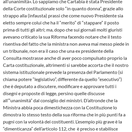
all’unanimità». Lo sappiamo che Cartabia è stata Presidente
della Corte costituzionale solo “in quanto donna”, grazie allo
strappo alla (infausta) prassi che come nuovo Presidente sia
eletto sempre colui che ha il “merito” di “stappare” il posto
prima di tutti gli altri; ma, dopo che sui giornali molti giuristi
avevano criticato la sua Riforma facendo notare che il testo
risentiva del fatto che la ministra non aveva mai messo piede in
un tribunale, non era il caso che una ex presidente della
Consulta mostrasse anche di aver poco compulsato proprio la
Carta costituzionale, altrimenti si sarebbe accorta che il nostro
sistema istituzionale prevede la presenza del Parlamento (si
chiama potere “legislativo”, differente da quello “esecutivo”)
che è deputato a discutere, modificare e approvare tutti i
disegni e proposte di legge, persino quelle discusse
all’”unanimità” dal consiglio dei ministri. D’altronde che la
Ministra abbia poca dimestichezza con la Costituzione lo
dimostra lo stesso testo della sua riforma che in più punti fa a
pugni con la volontà dei costituenti. L’esempio più grave è la
“dimenticanza” dell’articolo 112, che è preciso e stabilisce