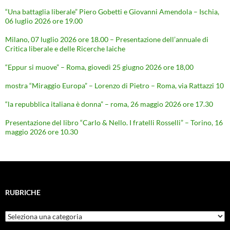
“Una battaglia liberale” Piero Gobetti e Giovanni Amendola – Ischia,
06 luglio 2026 ore 19.00
Milano, 07 luglio 2026 ore 18.00 – Presentazione dell’annuale di
Critica liberale e delle Ricerche laiche
“Eppur si muove” – Roma, giovedì 25 giugno 2026 ore 18,00
mostra “Miraggio Europa” – Lorenzo di Pietro – Roma, via Rattazzi 10
“la repubblica italiana è donna” – roma, 26 maggio 2026 ore 17.30
Presentazione del libro “Carlo & Nello. I fratelli Rosselli” – Torino, 16
maggio 2026 ore 10.30
RUBRICHE
Rubriche