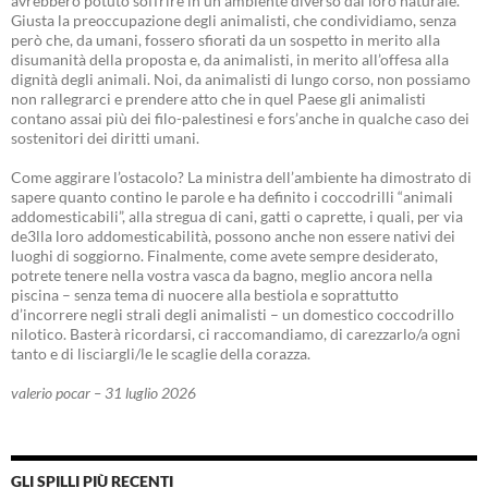
avrebbero potuto soffrire in un ambiente diverso dal loro naturale.
Giusta la preoccupazione degli animalisti, che condividiamo, senza
però che, da umani, fossero sfiorati da un sospetto in merito alla
disumanità della proposta e, da animalisti, in merito all’offesa alla
dignità degli animali. Noi, da animalisti di lungo corso, non possiamo
non rallegrarci e prendere atto che in quel Paese gli animalisti
contano assai più dei filo-palestinesi e fors’anche in qualche caso dei
sostenitori dei diritti umani.
Come aggirare l’ostacolo? La ministra dell’ambiente ha dimostrato di
sapere quanto contino le parole e ha definito i coccodrilli “animali
addomesticabili”, alla stregua di cani, gatti o caprette, i quali, per via
de3lla loro addomesticabilità, possono anche non essere nativi dei
luoghi di soggiorno. Finalmente, come avete sempre desiderato,
potrete tenere nella vostra vasca da bagno, meglio ancora nella
piscina – senza tema di nuocere alla bestiola e soprattutto
d’incorrere negli strali degli animalisti – un domestico coccodrillo
nilotico. Basterà ricordarsi, ci raccomandiamo, di carezzarlo/a ogni
tanto e di lisciargli/le le scaglie della corazza.
valerio pocar – 31 luglio 2026
GLI SPILLI PIÙ RECENTI