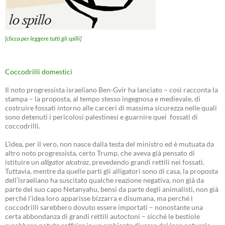
[clicca per leggere tutti gli spilli]
Coccodrilli domestici
Il noto progressista israeliano Ben-Gvir ha lanciato – così racconta la
stampa – la proposta, al tempo stesso ingegnosa e medievale, di
costruire fossati intorno alle carceri di massima sicurezza nelle quali
sono detenuti i pericolosi palestinesi e guarnire quei fossati di
coccodrilli.
L’idea, per il vero, non nasce dalla testa del ministro ed è mutuata da
altro noto progressista, certo Trump, che aveva già pensato di
istituire un
alligator alcatraz
, prevedendo grandi rettili nei fossati.
Tuttavia, mentre da quelle parti gli alligatori sono di casa, la proposta
dell’israeliano ha suscitato qualche reazione negativa, non già da
parte del suo capo Netanyahu, bensì da parte degli animalisti, non già
perché l’idea loro apparisse bizzarra e disumana, ma perché i
coccodrilli sarebbero dovuto essere importati – nonostante una
certa abbondanza di grandi rettili autoctoni – sicché le bestiole