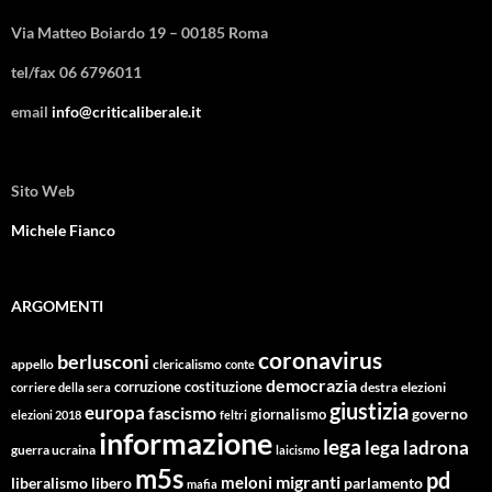
Via Matteo Boiardo 19 – 00185 Roma
tel/fax 06 6796011
email
info@criticaliberale.it
Sito Web
Michele Fianco
ARGOMENTI
coronavirus
berlusconi
appello
clericalismo
conte
democrazia
corruzione
costituzione
corriere della sera
destra
elezioni
giustizia
europa
fascismo
giornalismo
governo
elezioni 2018
feltri
informazione
lega
lega ladrona
guerra ucraina
laicismo
m5s
pd
migranti
meloni
libero
parlamento
liberalismo
mafia