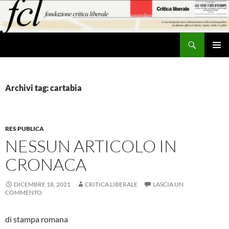
Vai
al
contenuto
Cerca
MENU
PRINCI
Archivi tag: cartabia
RES PUBLICA
NESSUN ARTICOLO IN
CRONACA
DICEMBRE 18, 2021
CRITICA LIBERALE
LASCIA UN
COMMENTO
di stampa romana