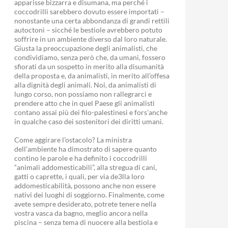
apparisse bizzarra e disumana, ma perché i
coccodrilli sarebbero dovuto essere importati –
nonostante una certa abbondanza di grandi rettili
autoctoni – sicché le bestiole avrebbero potuto
soffrire in un ambiente diverso dal loro naturale.
Giusta la preoccupazione degli animalisti, che
condividiamo, senza però che, da umani, fossero
sfiorati da un sospetto in merito alla disumanità
della proposta e, da animalisti, in merito all’offesa
alla dignità degli animali. Noi, da animalisti di
lungo corso, non possiamo non rallegrarci e
prendere atto che in quel Paese gli animalisti
contano assai più dei filo-palestinesi e fors’anche
in qualche caso dei sostenitori dei diritti umani.
Come aggirare l’ostacolo? La ministra
dell’ambiente ha dimostrato di sapere quanto
contino le parole e ha definito i coccodrilli
“animali addomesticabili”, alla stregua di cani,
gatti o caprette, i quali, per via de3lla loro
addomesticabilità, possono anche non essere
nativi dei luoghi di soggiorno. Finalmente, come
avete sempre desiderato, potrete tenere nella
vostra vasca da bagno, meglio ancora nella
piscina – senza tema di nuocere alla bestiola e