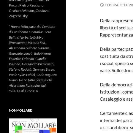
FEBBRAIO 11, 2
Pocar, Pietro Rescigno,
Graham Watson, Gustavo
Zagrebelsky.
Della rappresenta
* Hanno fatto parte del Comitato
libertà di scelta
di Presidenza Onoraria: Piero
Rappresent
Bellini, Norberto Bobbio
(Presidente), Vittorio Foa,
Alessandro Galante Garrone,
Della partecipazi
Giancarlo Lunati, Italo Mereu,
sostituita da st
Federico Orlando, Claudio
i social, spesso s
Pavone, Alessandro Pizzorusso,
Stefano Rodotà, Gennaro Sasso,
varie. Sullo sfon
Paolo Sylos Labini, Carlo Augusto
Viano. Ne ha fatto parte anche
Della democrazia 
Alessandro Roncaglia, dal
9/2014 al 12/2016.
Istituzioni, come
Casaleggio e ass
NONMOLLARE
Certamente ciasc
interna del part
o ci sarebbero s