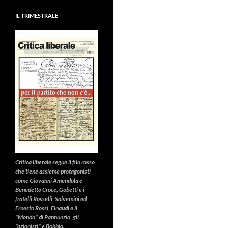
IL TRIMESTRALE
Critica liberale
segue il filo rosso
che tiene assieme protagonisti
come Giovanni Amendola e
Benedetto Croce, Gobetti e i
fratelli Rosselli, Salvemini ed
Ernesto Rossi, Einaudi e il
"Mondo" di Pannunzio, gli
"azionisti" e Bobbio.