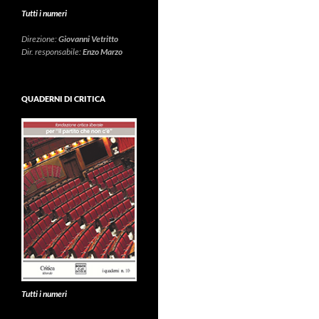
Tutti i numeri
Direzione:
Giovanni Vetritto
Dir. responsabile:
Enzo Marzo
QUADERNI DI CRITICA
Tutti i numeri