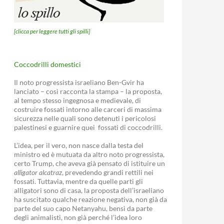
[clicca per leggere tutti gli spilli]
Coccodrilli domestici
Il noto progressista israeliano Ben-Gvir ha
lanciato – così racconta la stampa – la proposta,
al tempo stesso ingegnosa e medievale, di
costruire fossati intorno alle carceri di massima
sicurezza nelle quali sono detenuti i pericolosi
palestinesi e guarnire quei fossati di coccodrilli.
L’idea, per il vero, non nasce dalla testa del
ministro ed è mutuata da altro noto progressista,
certo Trump, che aveva già pensato di istituire un
alligator alcatraz
, prevedendo grandi rettili nei
fossati. Tuttavia, mentre da quelle parti gli
alligatori sono di casa, la proposta dell’israeliano
ha suscitato qualche reazione negativa, non già da
parte del suo capo Netanyahu, bensì da parte
degli animalisti, non già perché l’idea loro