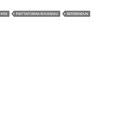
M5S
PIATTAFORMA ROUSSEAU
REFERENDUN