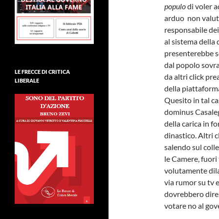
populo
di voler a
arduo non valuta
responsabile dei
al sistema della
presenterebbe sos
dal popolo sovran
LE FRECCE DI CRITICA
da altri click p
LIBERALE
della piattaform
Quesito in tal ca
dominus Casalegg
della carica in 
dinastico. Altri 
salendo sul colle
le Camere, fuor
volutamente dila
via rumor su tv e
dovrebbero dire 
votare no al gov