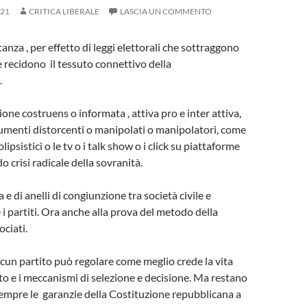
021
CRITICA LIBERALE
LASCIA UN COMMENTO
nza , per effetto di leggi elettorali che sottraggono
 e recidono il tessuto connettivo della
anza.
one costruens o informata , attiva pro e inter attiva,
rumenti distorcenti o manipolati o manipolatori, come
olipsistici o le tv o i talk show o i click su piattaforme
do crisi radicale della sovranità.
e di anelli di congiunzione tra società civile e
 i partiti. Ora anche alla prova del metodo della
ociati.
un partito può regolare come meglio crede la vita
ito e i meccanismi di selezione e decisione. Ma restano
empre le garanzie della Costituzione repubblicana a