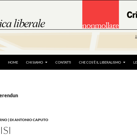
HOME
CHI SIAMO
CONTATTI
CHE COS’È IL LIBERALISMO
L
ferendun
RNO | DI ANTONIO CAPUTO
ISI