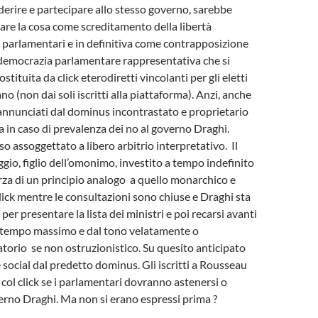
derire e partecipare allo stesso governo, sarebbe
re la cosa come screditamento della libertà
 parlamentari e in definitiva come contrapposizione
 democrazia parlamentare rappresentativa che si
tituita da click eterodiretti vincolanti per gli eletti
o (non dai soli iscritti alla piattaforma). Anzi, anche
reannunciati dal dominus incontrastato e proprietario
a in caso di prevalenza dei no al governo Draghi.
so assoggettato a libero arbitrio interpretativo. Il
io, figlio dell’omonimo, investito a tempo indefinito
forza di un principio analogo a quello monarchico e
click mentre le consultazioni sono chiuse e Draghi sta
 per presentare la lista dei ministri e poi recarsi avanti
i tempo massimo e dal tono velatamente o
torio se non ostruzionistico. Su quesito anticipato
 social dal predetto dominus. Gli iscritti a Rousseau
col click se i parlamentari dovranno astenersi o
erno Draghi. Ma non si erano espressi prima ?