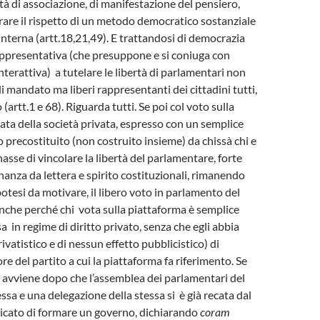
rtà di associazione, di manifestazione del pensiero,
urare il rispetto di un metodo democratico sostanziale
 interna (artt.18,21,49). E trattandosi di democrazia
ppresentativa (che presuppone e si coniuga con
nterattiva) a tutelare le libertà di parlamentari non
di mandato ma liberi rappresentanti dei cittadini tutti,
(artt.1 e 68). Riguarda tutti. Se poi col voto sulla
ata della società privata, espresso con un semplice
o precostituito (non costruito insieme) da chissà chi e
asse di vincolare la libertà del parlamentare, forte
nanza da lettera e spirito costituzionali, rimanendo
ipotesi da motivare, il libero voto in parlamento del
che perché chi vota sulla piattaforma è semplice
ssa in regime di diritto privato, senza che egli abbia
ivatistico e di nessun effetto pubblicistico) di
ore del partito a cui la piattaforma fa riferimento. Se
 avviene dopo che l’assemblea dei parlamentari del
essa e una delegazione della stessa si è già recata dal
icato di formare un governo, dichiarando
coram