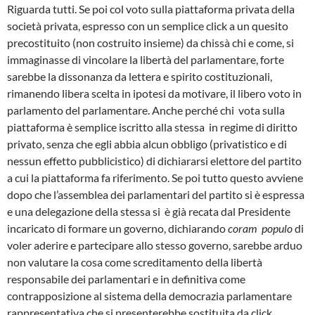
Riguarda tutti. Se poi col voto sulla piattaforma privata della
società privata, espresso con un semplice click a un quesito
precostituito (non costruito insieme) da chissà chi e come, si
immaginasse di vincolare la libertà del parlamentare, forte
sarebbe la dissonanza da lettera e spirito costituzionali,
rimanendo libera scelta in ipotesi da motivare, il libero voto in
parlamento del parlamentare. Anche perché chi vota sulla
piattaforma è semplice iscritto alla stessa in regime di diritto
privato, senza che egli abbia alcun obbligo (privatistico e di
nessun effetto pubblicistico) di dichiararsi elettore del partito
a cui la piattaforma fa riferimento. Se poi tutto questo avviene
dopo che l’assemblea dei parlamentari del partito si è espressa
e una delegazione della stessa si è già recata dal Presidente
incaricato di formare un governo, dichiarando
coram populo
di
voler aderire e partecipare allo stesso governo, sarebbe arduo
non valutare la cosa come screditamento della libertà
responsabile dei parlamentari e in definitiva come
contrapposizione al sistema della democrazia parlamentare
rappresentativa che si presenterebbe sostituita da click