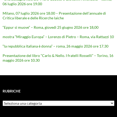
06 luglio 2026 ore 19.00
Milano, 07 luglio 2026 ore 18.00 – Presentazione dell’annuale di
Critica liberale e delle Ricerche laiche
“Eppur si muove” – Roma, giovedì 25 giugno 2026 ore 18,00
mostra “Miraggio Europa” – Lorenzo di Pietro – Roma, via Rattazzi 10
“la repubblica italiana è donna” – roma, 26 maggio 2026 ore 17.30
Presentazione del libro “Carlo & Nello. I fratelli Rosselli” – Torino, 16
maggio 2026 ore 10.30
RUBRICHE
Rubriche