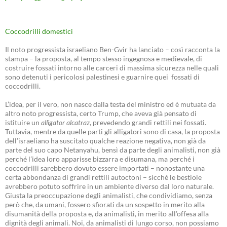
Coccodrilli domestici
Il noto progressista israeliano Ben-Gvir ha lanciato – così racconta la
stampa – la proposta, al tempo stesso ingegnosa e medievale, di
costruire fossati intorno alle carceri di massima sicurezza nelle quali
sono detenuti i pericolosi palestinesi e guarnire quei fossati di
coccodrilli.
L’idea, per il vero, non nasce dalla testa del ministro ed è mutuata da
altro noto progressista, certo Trump, che aveva già pensato di
istituire un
alligator alcatraz
, prevedendo grandi rettili nei fossati.
Tuttavia, mentre da quelle parti gli alligatori sono di casa, la proposta
dell’israeliano ha suscitato qualche reazione negativa, non già da
parte del suo capo Netanyahu, bensì da parte degli animalisti, non già
perché l’idea loro apparisse bizzarra e disumana, ma perché i
coccodrilli sarebbero dovuto essere importati – nonostante una
certa abbondanza di grandi rettili autoctoni – sicché le bestiole
avrebbero potuto soffrire in un ambiente diverso dal loro naturale.
Giusta la preoccupazione degli animalisti, che condividiamo, senza
però che, da umani, fossero sfiorati da un sospetto in merito alla
disumanità della proposta e, da animalisti, in merito all’offesa alla
dignità degli animali. Noi, da animalisti di lungo corso, non possiamo