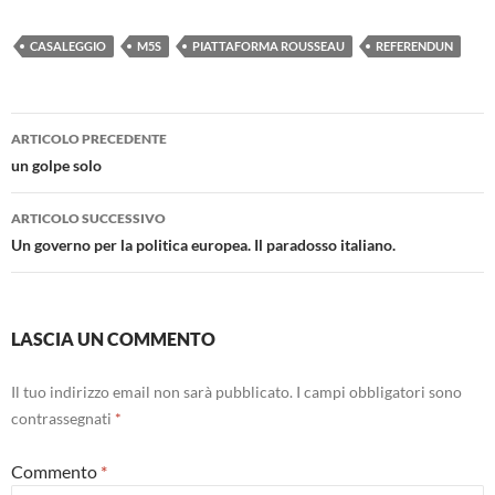
CASALEGGIO
M5S
PIATTAFORMA ROUSSEAU
REFERENDUN
Navigazione
ARTICOLO PRECEDENTE
articolo
un golpe solo
ARTICOLO SUCCESSIVO
Un governo per la politica europea. Il paradosso italiano.
LASCIA UN COMMENTO
Il tuo indirizzo email non sarà pubblicato.
I campi obbligatori sono
contrassegnati
*
Commento
*