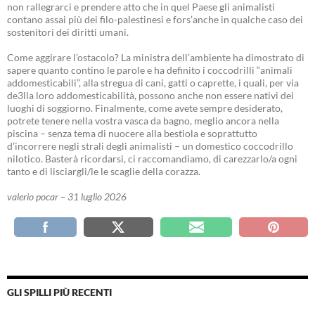
non rallegrarci e prendere atto che in quel Paese gli animalisti
contano assai più dei filo-palestinesi e fors’anche in qualche caso dei
sostenitori dei diritti umani.
Come aggirare l’ostacolo? La ministra dell’ambiente ha dimostrato di
sapere quanto contino le parole e ha definito i coccodrilli “animali
addomesticabili”, alla stregua di cani, gatti o caprette, i quali, per via
de3lla loro addomesticabilità, possono anche non essere nativi dei
luoghi di soggiorno. Finalmente, come avete sempre desiderato,
potrete tenere nella vostra vasca da bagno, meglio ancora nella
piscina – senza tema di nuocere alla bestiola e soprattutto
d’incorrere negli strali degli animalisti – un domestico coccodrillo
nilotico. Basterà ricordarsi, ci raccomandiamo, di carezzarlo/a ogni
tanto e di lisciargli/le le scaglie della corazza.
valerio pocar – 31 luglio 2026
GLI SPILLI PIÙ RECENTI