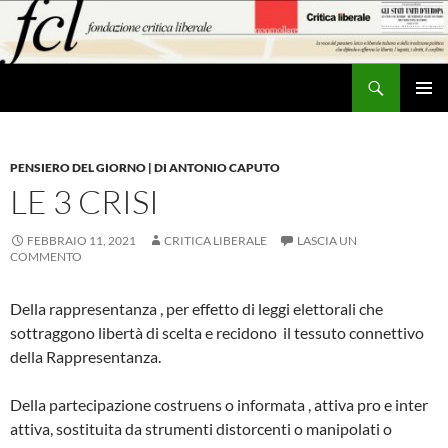
Vai
al
contenuto
Cerca
MENU
PRINCI
PENSIERO DEL GIORNO | DI ANTONIO CAPUTO
LE 3 CRISI
FEBBRAIO 11, 2021
CRITICA LIBERALE
LASCIA UN
COMMENTO
Della rappresentanza , per effetto di leggi elettorali che
sottraggono libertà di scelta e recidono il tessuto connettivo
della Rappresentanza.
Della partecipazione costruens o informata , attiva pro e inter
attiva, sostituita da strumenti distorcenti o manipolati o