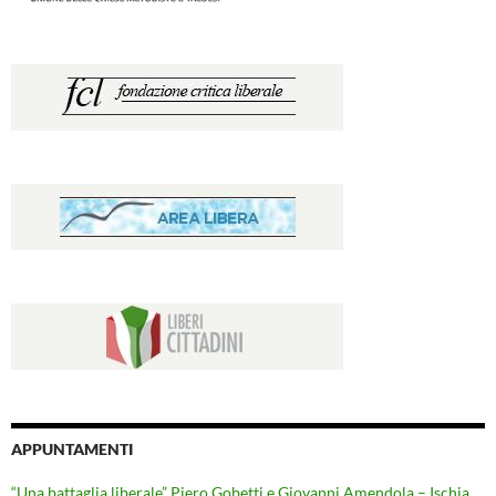
APPUNTAMENTI
“Una battaglia liberale” Piero Gobetti e Giovanni Amendola – Ischia,