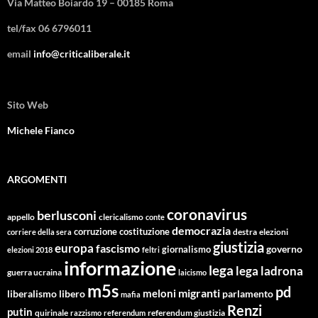
Via Matteo Boiardo 19 – 00185 Roma
tel/fax 06 6796011
email
info@criticaliberale.it
Sito Web
Michele Fianco
ARGOMENTI
coronavirus
berlusconi
appello
clericalismo
conte
democrazia
corruzione
costituzione
corriere della sera
destra
elezioni
giustizia
europa
fascismo
giornalismo
governo
elezioni 2018
feltri
informazione
lega
lega ladrona
guerra ucraina
laicismo
m5s
pd
migranti
meloni
libero
parlamento
liberalismo
mafia
Renzi
putin
quirinale
referendum giustizia
razzismo
referendum