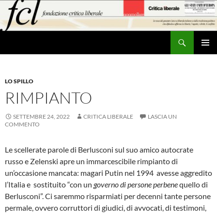
Vai
al
contenuto
Cerca
MENU
PRINCI
LO SPILLO
RIMPIANTO
SETTEMBRE 24, 2022
CRITICA LIBERALE
LASCIA UN
COMMENTO
Le scellerate parole di Berlusconi sul suo amico autocrate
russo e Zelenski apre un immarcescibile rimpianto di
un’occasione mancata: magari Putin nel 1994 avesse aggredito
l’Italia e sostituito “con un
governo di persone perbene
quello di
Berlusconi”. Ci saremmo risparmiati per decenni tante persone
permale, ovvero corruttori di giudici, di avvocati, di testimoni,