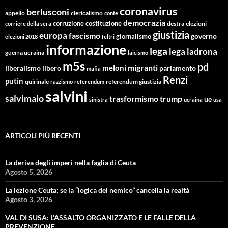
coronavirus
berlusconi
appello
clericalismo
conte
democrazia
corruzione
costituzione
corriere della sera
destra
elezioni
giustizia
europa
fascismo
giornalismo
governo
elezioni 2018
feltri
informazione
lega
lega ladrona
guerra ucraina
laicismo
m5s
pd
migranti
meloni
libero
parlamento
liberalismo
mafia
Renzi
putin
quirinale
referendum giustizia
razzismo
referendum
salvini
salvimaio
trasformismo
trump
ue
sinistra
ucraina
usa
ARTICOLI PIÙ RECENTI
La deriva degli imperi nella faglia di Ceuta
Agosto 5, 2026
La lezione Ceuta: se la “logica del nemico” cancella la realtà
Agosto 3, 2026
VAL DI SUSA: L’ASSALTO ORGANIZZATO E LE FALLE DELLA
PREVENZIONE