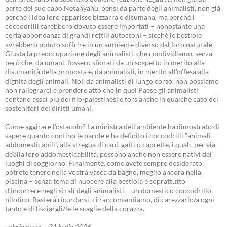
parte del suo capo Netanyahu, bensì da parte degli animalisti, non già
perché l’idea loro apparisse bizzarra e disumana, ma perché i
coccodrilli sarebbero dovuto essere importati – nonostante una
certa abbondanza di grandi rettili autoctoni – sicché le bestiole
avrebbero potuto soffrire in un ambiente diverso dal loro naturale.
Giusta la preoccupazione degli animalisti, che condividiamo, senza
però che, da umani, fossero sfiorati da un sospetto in merito alla
disumanità della proposta e, da animalisti, in merito all’offesa alla
dignità degli animali. Noi, da animalisti di lungo corso, non possiamo
non rallegrarci e prendere atto che in quel Paese gli animalisti
contano assai più dei filo-palestinesi e fors’anche in qualche caso dei
sostenitori dei diritti umani.
Come aggirare l’ostacolo? La ministra dell’ambiente ha dimostrato di
sapere quanto contino le parole e ha definito i coccodrilli “animali
addomesticabili”, alla stregua di cani, gatti o caprette, i quali, per via
de3lla loro addomesticabilità, possono anche non essere nativi dei
luoghi di soggiorno. Finalmente, come avete sempre desiderato,
potrete tenere nella vostra vasca da bagno, meglio ancora nella
piscina – senza tema di nuocere alla bestiola e soprattutto
d’incorrere negli strali degli animalisti – un domestico coccodrillo
nilotico. Basterà ricordarsi, ci raccomandiamo, di carezzarlo/a ogni
tanto e di lisciargli/le le scaglie della corazza.
valerio pocar – 31 luglio 2026