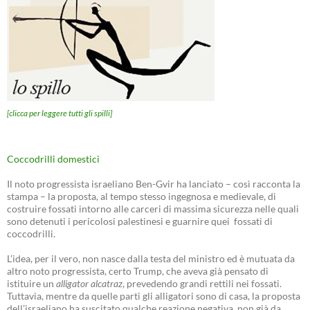
[clicca per leggere tutti gli spilli]
Coccodrilli domestici
Il noto progressista israeliano Ben-Gvir ha lanciato – così racconta la
stampa – la proposta, al tempo stesso ingegnosa e medievale, di
costruire fossati intorno alle carceri di massima sicurezza nelle quali
sono detenuti i pericolosi palestinesi e guarnire quei fossati di
coccodrilli.
L’idea, per il vero, non nasce dalla testa del ministro ed è mutuata da
altro noto progressista, certo Trump, che aveva già pensato di
istituire un
alligator alcatraz
, prevedendo grandi rettili nei fossati.
Tuttavia, mentre da quelle parti gli alligatori sono di casa, la proposta
dell’israeliano ha suscitato qualche reazione negativa, non già da