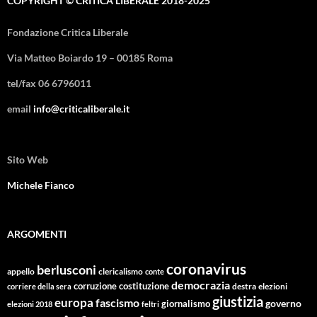
COPYRIGHT © CRITICA LIBERALE 2018-2025
Fondazione Critica Liberale
Via Matteo Boiardo 19 – 00185 Roma
tel/fax 06 6796011
email
info@criticaliberale.it
Sito Web
Michele Fianco
ARGOMENTI
coronavirus
berlusconi
appello
clericalismo
conte
democrazia
corruzione
costituzione
corriere della sera
destra
elezioni
giustizia
europa
fascismo
giornalismo
governo
elezioni 2018
feltri