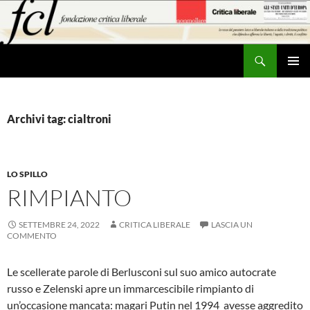
Vai
al
contenuto
Cerca
MENU
PRINCI
Archivi tag: cialtroni
LO SPILLO
RIMPIANTO
SETTEMBRE 24, 2022
CRITICA LIBERALE
LASCIA UN
COMMENTO
Le scellerate parole di Berlusconi sul suo amico autocrate
russo e Zelenski apre un immarcescibile rimpianto di
un’occasione mancata: magari Putin nel 1994 avesse aggredito