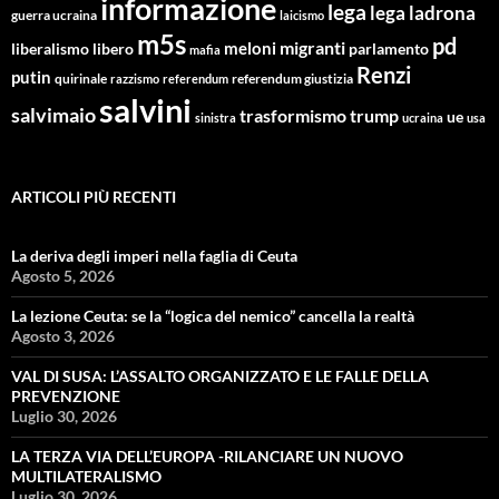
informazione
lega
lega ladrona
guerra ucraina
laicismo
m5s
pd
migranti
meloni
libero
parlamento
liberalismo
mafia
Renzi
putin
quirinale
referendum giustizia
razzismo
referendum
salvini
salvimaio
trasformismo
trump
ue
sinistra
ucraina
usa
ARTICOLI PIÙ RECENTI
La deriva degli imperi nella faglia di Ceuta
Agosto 5, 2026
La lezione Ceuta: se la “logica del nemico” cancella la realtà
Agosto 3, 2026
VAL DI SUSA: L’ASSALTO ORGANIZZATO E LE FALLE DELLA
PREVENZIONE
Luglio 30, 2026
LA TERZA VIA DELL’EUROPA -RILANCIARE UN NUOVO
MULTILATERALISMO
Luglio 30, 2026