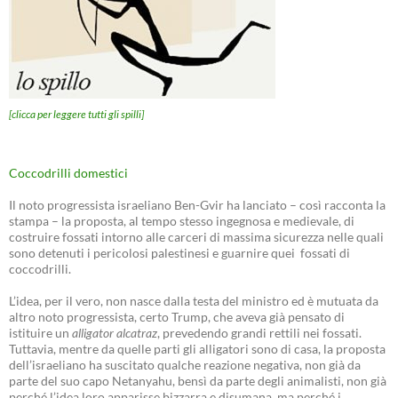
[clicca per leggere tutti gli spilli]
Coccodrilli domestici
Il noto progressista israeliano Ben-Gvir ha lanciato – così racconta la
stampa – la proposta, al tempo stesso ingegnosa e medievale, di
costruire fossati intorno alle carceri di massima sicurezza nelle quali
sono detenuti i pericolosi palestinesi e guarnire quei fossati di
coccodrilli.
L’idea, per il vero, non nasce dalla testa del ministro ed è mutuata da
altro noto progressista, certo Trump, che aveva già pensato di
istituire un
alligator alcatraz
, prevedendo grandi rettili nei fossati.
Tuttavia, mentre da quelle parti gli alligatori sono di casa, la proposta
dell’israeliano ha suscitato qualche reazione negativa, non già da
parte del suo capo Netanyahu, bensì da parte degli animalisti, non già
perché l’idea loro apparisse bizzarra e disumana, ma perché i