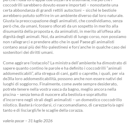
coccodrilli sarebbero dovuto essere importati – nonostante una
certa abbondanza di grandi rettili autoctoni – sicché le bestiole
avrebbero potuto soffrire in un ambiente diverso dal loro naturale.
Giusta la preoccupazione degli animalisti, che condividiamo, senza
però che, da umani, fossero sfiorati da un sospetto in merito alla
disumanità della proposta e, da animalisti, in merito all’offesa alla
dignità degli animali. Noi, da animalisti di lungo corso, non possiamo
non rallegrarci e prendere atto che in quel Paese gli animalisti
contano assai più dei filo-palestinesi e fors’anche in qualche caso dei
sostenitori dei diritti umani.
Come aggirare l’ostacolo? La ministra dell’ambiente ha dimostrato di
sapere quanto contino le parole e ha definito i coccodrilli “animali
addomesticabili”, alla stregua di cani, gatti o caprette, i quali, per via
de3lla loro addomesticabilità, possono anche non essere nativi dei
luoghi di soggiorno. Finalmente, come avete sempre desiderato,
potrete tenere nella vostra vasca da bagno, meglio ancora nella
piscina – senza tema di nuocere alla bestiola e soprattutto
d’incorrere negli strali degli animalisti – un domestico coccodrillo
nilotico. Basterà ricordarsi, ci raccomandiamo, di carezzarlo/a ogni
tanto e di lisciargli/le le scaglie della corazza.
valerio pocar – 31 luglio 2026