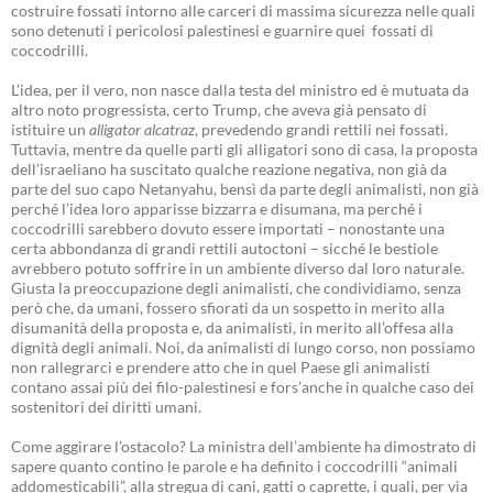
costruire fossati intorno alle carceri di massima sicurezza nelle quali
sono detenuti i pericolosi palestinesi e guarnire quei fossati di
coccodrilli.
L’idea, per il vero, non nasce dalla testa del ministro ed è mutuata da
altro noto progressista, certo Trump, che aveva già pensato di
istituire un
alligator alcatraz
, prevedendo grandi rettili nei fossati.
Tuttavia, mentre da quelle parti gli alligatori sono di casa, la proposta
dell’israeliano ha suscitato qualche reazione negativa, non già da
parte del suo capo Netanyahu, bensì da parte degli animalisti, non già
perché l’idea loro apparisse bizzarra e disumana, ma perché i
coccodrilli sarebbero dovuto essere importati – nonostante una
certa abbondanza di grandi rettili autoctoni – sicché le bestiole
avrebbero potuto soffrire in un ambiente diverso dal loro naturale.
Giusta la preoccupazione degli animalisti, che condividiamo, senza
però che, da umani, fossero sfiorati da un sospetto in merito alla
disumanità della proposta e, da animalisti, in merito all’offesa alla
dignità degli animali. Noi, da animalisti di lungo corso, non possiamo
non rallegrarci e prendere atto che in quel Paese gli animalisti
contano assai più dei filo-palestinesi e fors’anche in qualche caso dei
sostenitori dei diritti umani.
Come aggirare l’ostacolo? La ministra dell’ambiente ha dimostrato di
sapere quanto contino le parole e ha definito i coccodrilli “animali
addomesticabili”, alla stregua di cani, gatti o caprette, i quali, per via