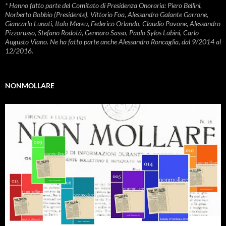
* Hanno fatto parte del Comitato di Presidenza Onoraria: Piero Bellini,
Norberto Bobbio (Presidente), Vittorio Foa, Alessandro Galante Garrone,
Giancarlo Lunati, Italo Mereu, Federico Orlando, Claudio Pavone, Alessandro
Pizzorusso, Stefano Rodotà, Gennaro Sasso, Paolo Sylos Labini, Carlo
Augusto Viano. Ne ha fatto parte anche Alessandro Roncaglia, dal 9/2014 al
12/2016.
NONMOLLARE