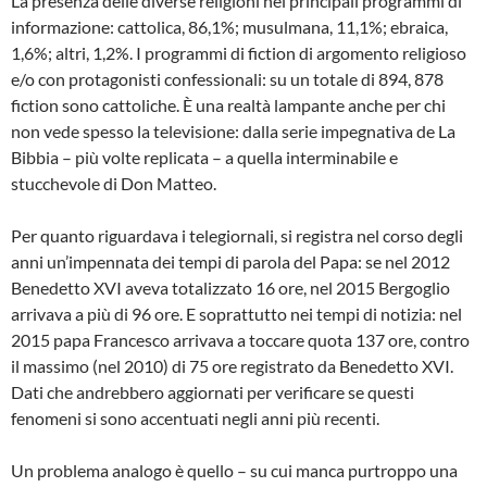
La presenza delle diverse religioni nei principali programmi di
informazione: cattolica, 86,1%; musulmana, 11,1%; ebraica,
1,6%; altri, 1,2%. I programmi di fiction di argomento religioso
e/o con protagonisti confessionali: su un totale di 894, 878
fiction sono cattoliche. È una realtà lampante anche per chi
non vede spesso la televisione: dalla serie impegnativa de La
Bibbia – più volte replicata – a quella interminabile e
stucchevole di Don Matteo.
Per quanto riguardava i telegiornali, si registra nel corso degli
anni un’impennata dei tempi di parola del Papa: se nel 2012
Benedetto XVI aveva totalizzato 16 ore, nel 2015 Bergoglio
arrivava a più di 96 ore. E soprattutto nei tempi di notizia: nel
2015 papa Francesco arrivava a toccare quota 137 ore, contro
il massimo (nel 2010) di 75 ore registrato da Benedetto XVI.
Dati che andrebbero aggiornati per verificare se questi
fenomeni si sono accentuati negli anni più recenti.
Un problema analogo è quello – su cui manca purtroppo una