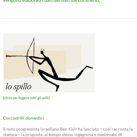
[clicca per leggere tutti gli spilli]
Coccodrilli domestici
Il noto progressista israeliano Ben-Gvir ha lanciato – così racconta la
stampa – la proposta, al tempo stesso ingegnosa e medievale, di