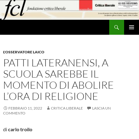
Vai
al
contenuto
Cerca
MENU
PRINCI
L'OSSERVATORE LAICO
PATTI LATERANENSI, A
SCUOLA SAREBBE IL
MOMENTO DI ABOLIRE
L’ORA DI RELIGIONE
FEBBRAIO 11, 2022
CRITICA LIBERALE
LASCIA UN
COMMENTO
di
carlo troilo