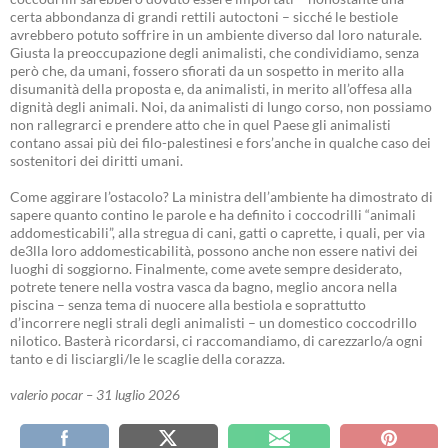
certa abbondanza di grandi rettili autoctoni – sicché le bestiole
avrebbero potuto soffrire in un ambiente diverso dal loro naturale.
Giusta la preoccupazione degli animalisti, che condividiamo, senza
però che, da umani, fossero sfiorati da un sospetto in merito alla
disumanità della proposta e, da animalisti, in merito all’offesa alla
dignità degli animali. Noi, da animalisti di lungo corso, non possiamo
non rallegrarci e prendere atto che in quel Paese gli animalisti
contano assai più dei filo-palestinesi e fors’anche in qualche caso dei
sostenitori dei diritti umani.
Come aggirare l’ostacolo? La ministra dell’ambiente ha dimostrato di
sapere quanto contino le parole e ha definito i coccodrilli “animali
addomesticabili”, alla stregua di cani, gatti o caprette, i quali, per via
de3lla loro addomesticabilità, possono anche non essere nativi dei
luoghi di soggiorno. Finalmente, come avete sempre desiderato,
potrete tenere nella vostra vasca da bagno, meglio ancora nella
piscina – senza tema di nuocere alla bestiola e soprattutto
d’incorrere negli strali degli animalisti – un domestico coccodrillo
nilotico. Basterà ricordarsi, ci raccomandiamo, di carezzarlo/a ogni
tanto e di lisciargli/le le scaglie della corazza.
valerio pocar – 31 luglio 2026