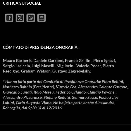
CRITICA SUI SOCIAL
COMITATO DI PRESIDENZA ONORARIA
Mauro Barberis, Daniele Garrone, Franco Grillini, Piero Ignazi,
Sergio Lariccia, Luigi Mascilli Migliorini, Valerio Pocar, Pietro
Rescigno, Graham Watson, Gustavo Zagrebelsky.
* Hanno fatto parte del Comitato di Presidenza Onoraria: Piero Bellini,
Norberto Bobbio (Presidente), Vittorio Foa, Alessandro Galante Garrone,
Giancarlo Lunati, Italo Mereu, Federico Orlando, Claudio Pavone,
Alessandro Pizzorusso, Stefano Rodotà, Gennaro Sasso, Paolo Sylos
Labini, Carlo Augusto Viano. Ne ha fatto parte anche Alessandro
Roncaglia, dal 9/2014 al 12/2016.