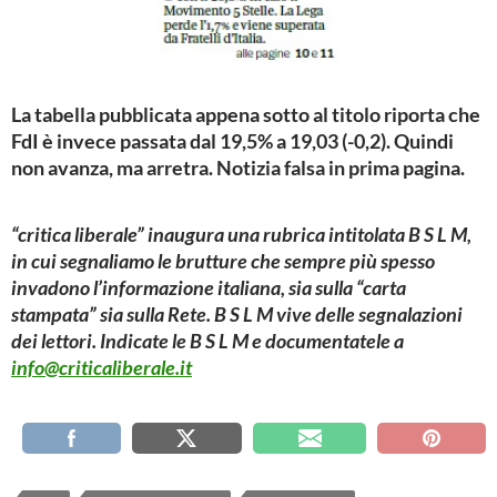
La tabella pubblicata appena sotto al titolo riporta che
FdI è invece passata dal 19,5% a 19,03 (-0,2). Quindi
non avanza, ma arretra. Notizia falsa in prima pagina.
“critica liberale” inaugura una rubrica intitolata B S L M,
in cui segnaliamo le brutture che sempre più spesso
invadono l’informazione italiana, sia sulla “carta
stampata” sia sulla Rete. B S L M vive delle segnalazioni
dei lettori. Indicate le B S L M e documentatele a
info@criticaliberale.it