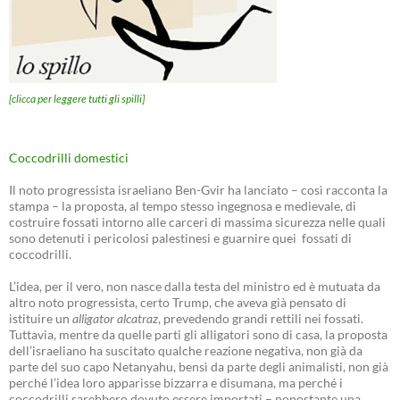
[clicca per leggere tutti gli spilli]
Coccodrilli domestici
Il noto progressista israeliano Ben-Gvir ha lanciato – così racconta la
stampa – la proposta, al tempo stesso ingegnosa e medievale, di
costruire fossati intorno alle carceri di massima sicurezza nelle quali
sono detenuti i pericolosi palestinesi e guarnire quei fossati di
coccodrilli.
L’idea, per il vero, non nasce dalla testa del ministro ed è mutuata da
altro noto progressista, certo Trump, che aveva già pensato di
istituire un
alligator alcatraz
, prevedendo grandi rettili nei fossati.
Tuttavia, mentre da quelle parti gli alligatori sono di casa, la proposta
dell’israeliano ha suscitato qualche reazione negativa, non già da
parte del suo capo Netanyahu, bensì da parte degli animalisti, non già
perché l’idea loro apparisse bizzarra e disumana, ma perché i
coccodrilli sarebbero dovuto essere importati – nonostante una