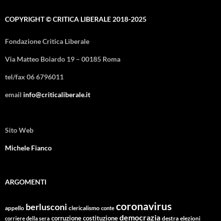
COPYRIGHT © CRITICA LIBERALE 2018-2025
Fondazione Critica Liberale
Via Matteo Boiardo 19 – 00185 Roma
tel/fax 06 6796011
email
info@criticaliberale.it
Sito Web
Michele Fianco
ARGOMENTI
coronavirus
berlusconi
appello
clericalismo
conte
democrazia
corruzione
costituzione
corriere della sera
destra
elezioni