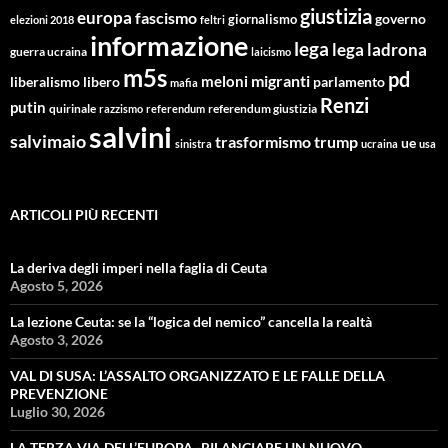
giustizia
europa
fascismo
giornalismo
governo
elezioni 2018
feltri
informazione
lega
lega ladrona
guerra ucraina
laicismo
m5s
pd
migranti
meloni
libero
parlamento
liberalismo
mafia
Renzi
putin
quirinale
referendum giustizia
razzismo
referendum
salvini
salvimaio
trasformismo
trump
ue
sinistra
ucraina
usa
ARTICOLI PIÙ RECENTI
La deriva degli imperi nella faglia di Ceuta
Agosto 5, 2026
La lezione Ceuta: se la “logica del nemico” cancella la realtà
Agosto 3, 2026
VAL DI SUSA: L’ASSALTO ORGANIZZATO E LE FALLE DELLA
PREVENZIONE
Luglio 30, 2026
LA TERZA VIA DELL’EUROPA -RILANCIARE UN NUOVO