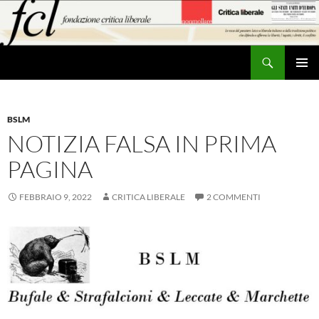
Vai
al
contenuto
Cerca
MENU
PRINCI
BSLM
NOTIZIA FALSA IN PRIMA
PAGINA
FEBBRAIO 9, 2022
CRITICA LIBERALE
2 COMMENTI