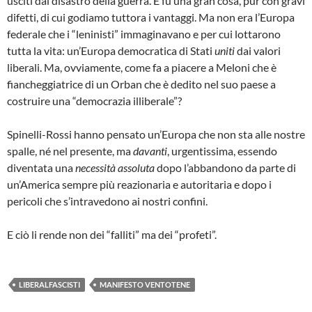
usciti dal disastro della guerra. E fu una gran cosa, pur con gravi
difetti, di cui godiamo tuttora i vantaggi. Ma non era l’Europa
federale che i “leninisti” immaginavano e per cui lottarono
tutta la vita: un’Europa democratica di Stati
uniti
dai valori
liberali. Ma, ovviamente, come fa a piacere a Meloni che è
fiancheggiatrice di un Orban che è dedito nel suo paese a
costruire una “democrazia illiberale”?
Spinelli-Rossi hanno pensato un’Europa che non sta alle nostre
spalle, né nel presente, ma
davanti
, urgentissima, essendo
diventata una
necessità assoluta
dopo l’abbandono da parte di
un’America sempre più reazionaria e autoritaria e dopo i
pericoli che s’intravedono ai nostri confini.
E ciò li rende non dei “falliti” ma dei “profeti”.
LIBERALFASCISTI
MANIFESTO VENTOTENE