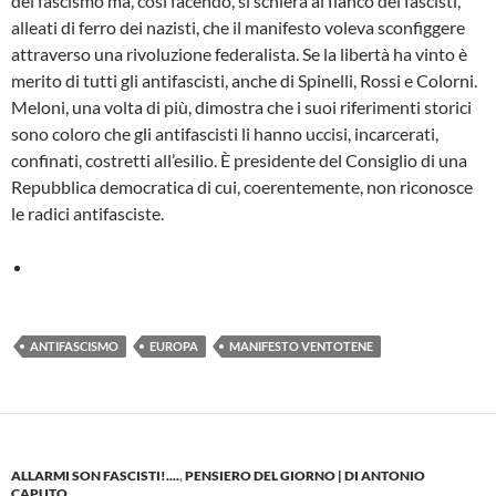
del fascismo ma, così facendo, si schiera al fianco dei fascisti,
alleati di ferro dei nazisti, che il manifesto voleva sconfiggere
attraverso una rivoluzione federalista. Se la libertà ha vinto è
merito di tutti gli antifascisti, anche di Spinelli, Rossi e Colorni.
Meloni, una volta di più, dimostra che i suoi riferimenti storici
sono coloro che gli antifascisti li hanno uccisi, incarcerati,
confinati, costretti all’esilio. È presidente del Consiglio di una
Repubblica democratica di cui, coerentemente, non riconosce
le radici antifasciste.
ANTIFASCISMO
EUROPA
MANIFESTO VENTOTENE
ALLARMI SON FASCISTI!....
,
PENSIERO DEL GIORNO | DI ANTONIO
CAPUTO