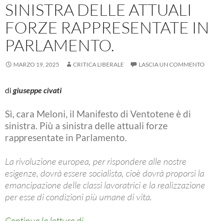
SINISTRA DELLE ATTUALI
FORZE RAPPRESENTATE IN
PARLAMENTO.
MARZO 19, 2025
CRITICA LIBERALE
LASCIA UN COMMENTO
di
giuseppe civati
Sì, cara Meloni, il Manifesto di Ventotene è di
sinistra. Più a sinistra delle attuali forze
rappresentate in Parlamento.
La rivoluzione europea, per rispondere alle nostre
esigenze, dovrà essere socialista, cioè dovrà proporsi la
emancipazione delle classi lavoratrici e la realizzazione
per esse di condizioni più umane di vita.
Sì, cara Meloni, il Manifesto di Ventot
Continua la lettura di
→