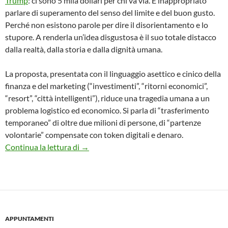
Trump
: ci sono 5 mila dollari per chi va via. È inappropriato
parlare di superamento del senso del limite e del buon gusto.
Perché non esistono parole per dire il disorientamento e lo
stupore. A renderla un’idea disgustosa è il suo totale distacco
dalla realtà, dalla storia e dalla dignità umana.
La proposta, presentata con il linguaggio asettico e cinico della
finanza e del marketing (“investimenti”, “ritorni economici”,
“resort”, “città intelligenti”), riduce una tragedia umana a un
problema logistico ed economico. Si parla di “trasferimento
temporaneo” di oltre due milioni di persone, di “partenze
volontarie” compensate con token digitali e denaro.
La logica dell’orrore
Continua la lettura di
→
APPUNTAMENTI