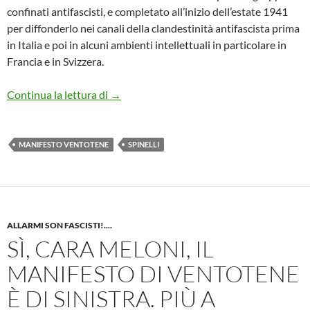
confinati antifascisti, e completato all’inizio dell’estate 1941
per diffonderlo nei canali della clandestinità antifascista prima
in Italia e poi in alcuni ambienti intellettuali in particolare in
Francia e in Svizzera.
Per conoscere il Manifesto di Ventotene
Continua la lettura di
→
MANIFESTO VENTOTENE
SPINELLI
ALLARMI SON FASCISTI!....
SÌ, CARA MELONI, IL
MANIFESTO DI VENTOTENE
È DI SINISTRA. PIÙ A