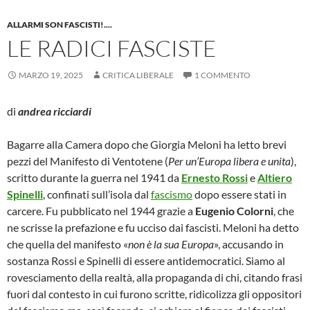
ALLARMI SON FASCISTI!....
LE RADICI FASCISTE
MARZO 19, 2025
CRITICA LIBERALE
1 COMMENTO
di
andrea ricciardi
Bagarre alla Camera dopo che Giorgia Meloni ha letto brevi
pezzi del Manifesto di Ventotene (
Per un’Europa libera e unita
),
scritto durante la guerra nel 1941 da
Ernesto Rossi
e
Altiero
Spinelli
, confinati sull’isola dal
fascismo
dopo essere stati in
carcere. Fu pubblicato nel 1944 grazie a
Eugenio Colorni
, che
ne scrisse la prefazione e fu ucciso dai fascisti. Meloni ha detto
che quella del manifesto «
non è la sua Europa
», accusando in
sostanza Rossi e Spinelli di essere antidemocratici. Siamo al
rovesciamento della realtà, alla propaganda di chi, citando frasi
fuori dal contesto in cui furono scritte, ridicolizza gli oppositori