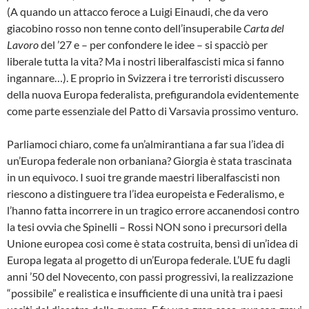
(A quando un attacco feroce a Luigi Einaudi, che da vero
giacobino rosso non tenne conto dell’insuperabile
Carta del
Lavoro
del ’27 e – per confondere le idee – si spacciò per
liberale tutta la vita? Ma i nostri liberalfascisti mica si fanno
ingannare…). E proprio in Svizzera i tre terroristi discussero
della nuova Europa federalista, prefigurandola evidentemente
come parte essenziale del Patto di Varsavia prossimo venturo.
Parliamoci chiaro, come fa un’almirantiana a far sua l’idea di
un’Europa federale non orbaniana? Giorgia è stata trascinata
in un equivoco. I suoi tre grande maestri liberalfascisti non
riescono a distinguere tra l’idea europeista e Federalismo, e
l’hanno fatta incorrere in un tragico errore accanendosi contro
la tesi ovvia che Spinelli – Rossi NON sono i precursori della
Unione europea così come è stata costruita, bensì di un’idea di
Europa legata al progetto di un’Europa federale. L’UE fu dagli
anni ’50 del Novecento, con passi progressivi, la realizzazione
“possibile” e realistica e insufficiente di una unità tra i paesi