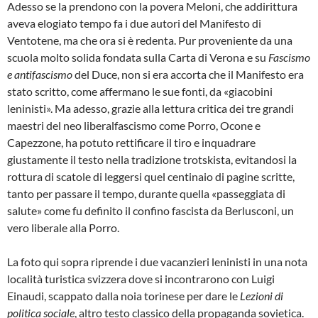
Adesso se la prendono con la povera Meloni, che addirittura
aveva elogiato tempo fa i due autori del Manifesto di
Ventotene, ma che ora si è redenta. Pur proveniente da una
scuola molto solida fondata sulla Carta di Verona e su
Fascismo
e antifascismo
del Duce, non si era accorta che il Manifesto era
stato scritto, come affermano le sue fonti, da «giacobini
leninisti». Ma adesso, grazie alla lettura critica dei tre grandi
maestri del neo liberalfascismo come Porro, Ocone e
Capezzone, ha potuto rettificare il tiro e inquadrare
giustamente il testo nella tradizione trotskista, evitandosi la
rottura di scatole di leggersi quel centinaio di pagine scritte,
tanto per passare il tempo, durante quella «passeggiata di
salute» come fu definito il confino fascista da Berlusconi, un
vero liberale alla Porro.
La foto qui sopra riprende i due vacanzieri leninisti in una nota
località turistica svizzera dove si incontrarono con Luigi
Einaudi, scappato dalla noia torinese per dare le
Lezioni di
politica sociale
, altro testo classico della propaganda sovietica.