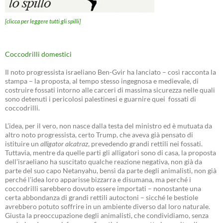
[clicca per leggere tutti gli spilli]
Coccodrilli domestici
Il noto progressista israeliano Ben-Gvir ha lanciato – così racconta la
stampa – la proposta, al tempo stesso ingegnosa e medievale, di
costruire fossati intorno alle carceri di massima sicurezza nelle quali
sono detenuti i pericolosi palestinesi e guarnire quei fossati di
coccodrilli.
L’idea, per il vero, non nasce dalla testa del ministro ed è mutuata da
altro noto progressista, certo Trump, che aveva già pensato di
istituire un
alligator alcatraz
, prevedendo grandi rettili nei fossati.
Tuttavia, mentre da quelle parti gli alligatori sono di casa, la proposta
dell’israeliano ha suscitato qualche reazione negativa, non già da
parte del suo capo Netanyahu, bensì da parte degli animalisti, non già
perché l’idea loro apparisse bizzarra e disumana, ma perché i
coccodrilli sarebbero dovuto essere importati – nonostante una
certa abbondanza di grandi rettili autoctoni – sicché le bestiole
avrebbero potuto soffrire in un ambiente diverso dal loro naturale.
Giusta la preoccupazione degli animalisti, che condividiamo, senza