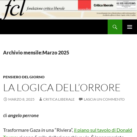
Vai
al
contenuto
Cerca
MENU
PRINCI
Archivio mensile:Marzo 2025
PENSIERO DEL GIORNO
LA LOGICA DELL’ORRORE
MARZO 8, 2025
CRITICA LIBERALE
LASCIA UN COMMENTO
di
angelo perrone
Trasformare Gaza
in
una “Riviera”,
il piano sul tavolo di Donald