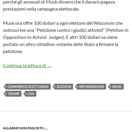
perché gli avvocati di Musk dissero che il danaro pagava
prestazioni nella campagna elettorale.
Musk ora offre 100 dollari a ogni elettore del Wisconsin che
sottoscrive una “Petizione contro i giudici attivisti” (Petition in
Opposition to Actvist Judges). E altri 100 dollari se viene
portato un altro cittadino-votante dello Stato a firmare la
petizione.
Washington Post e New York Times, così r
Continua la lettura di
→
COMMERCIO ELETTORALE
ELEZIONI
INFORMAZIONE
MUSK
TRUMP
USA
ALLARMI SON FASCISTI!....