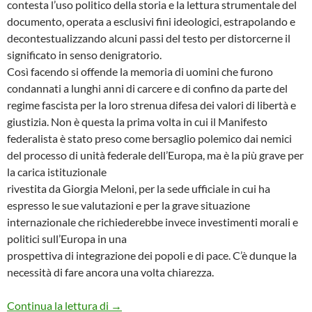
contesta l’uso politico della storia e la lettura strumentale del
documento, operata a esclusivi fini ideologici, estrapolando e
decontestualizzando alcuni passi del testo per distorcerne il
significato in senso denigratorio.
Così facendo si offende la memoria di uomini che furono
condannati a lunghi anni di carcere e di confino da parte del
regime fascista per la loro strenua difesa dei valori di libertà e
giustizia. Non è questa la prima volta in cui il Manifesto
federalista è stato preso come bersaglio polemico dai nemici
del processo di unità federale dell’Europa, ma è la più grave per
la carica istituzionale
rivestita da Giorgia Meloni, per la sede ufficiale in cui ha
espresso le sue valutazioni e per la grave situazione
internazionale che richiederebbe invece investimenti morali e
politici sull’Europa in una
prospettiva di integrazione dei popoli e di pace. C’è dunque la
necessità di fare ancora una volta chiarezza.
MELONI E IL MANIFESTO DI VENTOTEN
Continua la lettura di
→