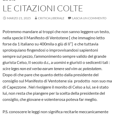
LE CITAZIONI COLTE
MARZO 21, 2025
CRITICA LIBERALE
LASCIA UN COMMENTO
Potremmo mandare ai troppi che non sanno leggere un testo,
nella specie il Manifesto di Ventotene [ che immagino letto
forse da 1 italiano su 400mila o giù di li”] e che tuttavia
sproloquiano fingendosi o improvvisandosi sapientoni
sempre sul pezzo, l’ammonimento sempre valido del grande
giurista Celso, II secolo d.c., a uomini e giuristi o sedicenti tali :
scire leges non est verba earum tenere sed vim ac potestatem
.
Dopo di che pare che quanto detto dalla presidente del
consiglio sul Manifesto di Ventotene sia prodotto non suo ma
di Capezzone . Nel rivolgere il monito di Celso a lui, se è stato
lui, non resta che piangere per la scelta della presidente del
consiglio, che giovane e volenterosa poteva far meglio.
P.S. conoscere le leggi non significa recitarle meccanicamente