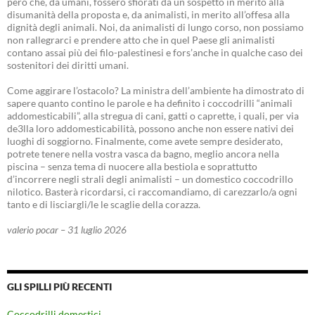
però che, da umani, fossero sfiorati da un sospetto in merito alla
disumanità della proposta e, da animalisti, in merito all’offesa alla
dignità degli animali. Noi, da animalisti di lungo corso, non possiamo
non rallegrarci e prendere atto che in quel Paese gli animalisti
contano assai più dei filo-palestinesi e fors’anche in qualche caso dei
sostenitori dei diritti umani.
Come aggirare l’ostacolo? La ministra dell’ambiente ha dimostrato di
sapere quanto contino le parole e ha definito i coccodrilli “animali
addomesticabili”, alla stregua di cani, gatti o caprette, i quali, per via
de3lla loro addomesticabilità, possono anche non essere nativi dei
luoghi di soggiorno. Finalmente, come avete sempre desiderato,
potrete tenere nella vostra vasca da bagno, meglio ancora nella
piscina – senza tema di nuocere alla bestiola e soprattutto
d’incorrere negli strali degli animalisti – un domestico coccodrillo
nilotico. Basterà ricordarsi, ci raccomandiamo, di carezzarlo/a ogni
tanto e di lisciargli/le le scaglie della corazza.
valerio pocar – 31 luglio 2026
GLI SPILLI PIÙ RECENTI
Coccodrilli domestici