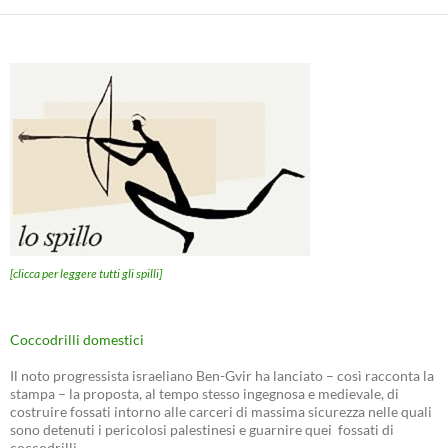
[clicca per leggere tutti gli spilli]
Coccodrilli domestici
Il noto progressista israeliano Ben-Gvir ha lanciato – così racconta la
stampa – la proposta, al tempo stesso ingegnosa e medievale, di
costruire fossati intorno alle carceri di massima sicurezza nelle quali
sono detenuti i pericolosi palestinesi e guarnire quei fossati di
coccodrilli.