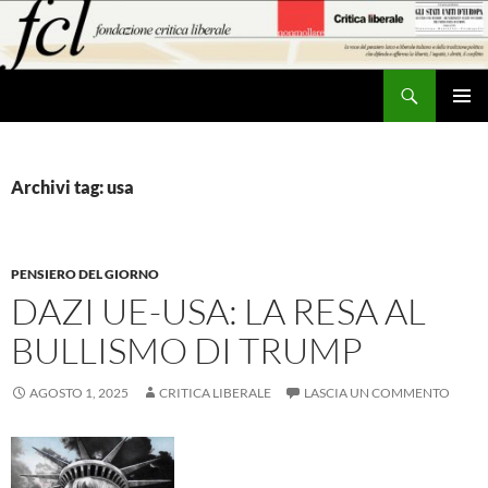
Vai
al
contenuto
Cerca
MENU
PRINCI
Archivi tag: usa
PENSIERO DEL GIORNO
DAZI UE-USA: LA RESA AL
BULLISMO DI TRUMP
AGOSTO 1, 2025
CRITICA LIBERALE
LASCIA UN COMMENTO