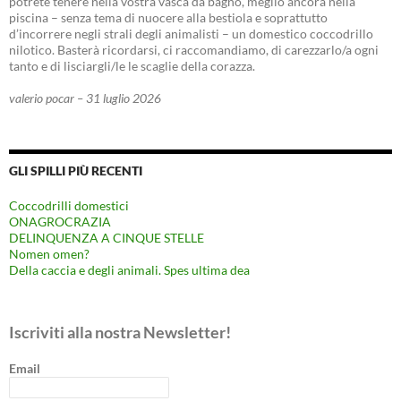
potrete tenere nella vostra vasca da bagno, meglio ancora nella
piscina – senza tema di nuocere alla bestiola e soprattutto
d’incorrere negli strali degli animalisti – un domestico coccodrillo
nilotico. Basterà ricordarsi, ci raccomandiamo, di carezzarlo/a ogni
tanto e di lisciargli/le le scaglie della corazza.
valerio pocar – 31 luglio 2026
GLI SPILLI PIÙ RECENTI
Coccodrilli domestici
ONAGROCRAZIA
DELINQUENZA A CINQUE STELLE
Nomen omen?
Della caccia e degli animali. Spes ultima dea
Iscriviti alla nostra Newsletter!
Email