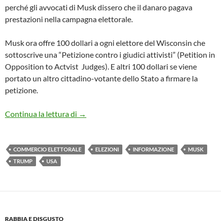
perché gli avvocati di Musk dissero che il danaro pagava
prestazioni nella campagna elettorale.
Musk ora offre 100 dollari a ogni elettore del Wisconsin che
sottoscrive una “Petizione contro i giudici attivisti” (Petition in
Opposition to Actvist Judges). E altri 100 dollari se viene
portato un altro cittadino-votante dello Stato a firmare la
petizione.
Washington Post e New York Times, così r
Continua la lettura di
→
COMMERCIO ELETTORALE
ELEZIONI
INFORMAZIONE
MUSK
TRUMP
USA
RABBIA E DISGUSTO