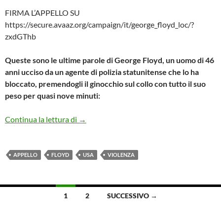
FIRMA L’APPELLO SU
https://secure.avaaz.org/campaign/it/george_floyd_loc/?
zxdGThb
Queste sono le ultime parole di George Floyd, un uomo di 46
anni ucciso da un agente di polizia statunitense che lo ha
bloccato, premendogli il ginocchio sul collo con tutto il suo
peso per quasi nove minuti:
Come cittadini del mondo…
Continua la lettura di
→
APPELLO
FLOYD
USA
VIOLENZA
Navigazione
1
2
SUCCESSIVO →
articoli