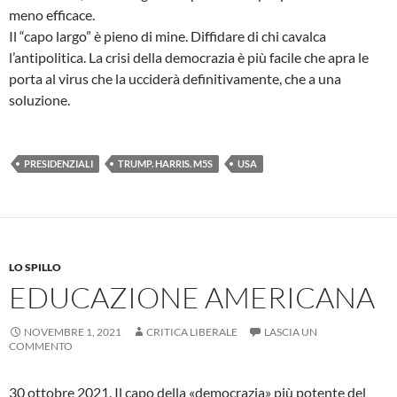
meno efficace.
Il “capo largo” è pieno di mine. Diffidare di chi cavalca
l’antipolitica. La crisi della democrazia è più facile che apra le
porta al virus che la ucciderà definitivamente, che a una
soluzione.
PRESIDENZIALI
TRUMP. HARRIS. M5S
USA
LO SPILLO
EDUCAZIONE AMERICANA
NOVEMBRE 1, 2021
CRITICA LIBERALE
LASCIA UN
COMMENTO
30 ottobre 2021. Il capo della «democrazia» più potente del