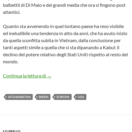
balbettii di Di Maio e dei grandi media che ora si fingono post
atlantici.
Quanto sta avvenendo in quel lontano paese ha reso visibile
ed ineludibile una tendenza in atto da anni, che ha avuto inizio
da quella sconfitta subita in Vietnam, dalla conclusione per
tanti aspetti simile a quella che si sta dipanando a Kabul: il
declino del potere relativo degli Stati Uniti rispetto al resto del
mondo.
I pericoli militari del tramonto dell’egemo
Continua la lettura di
→
AFGHANISTAN
BIDEN
EUROPA
USA
LO SPILLO