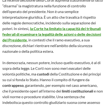
La recente decisione della Corte Suprema statunitense di fatto
“disarma” la magistratura nella funzione di controllo
dell’operato del presidente. Non è una semplice
interpretazione giuridica. È un atto che travalica il rispetto
delle regole democratiche, incidendo sulla separazione dei
poteri. In sintesi
,
la Corte ha limitato la capacità dei tribunali
federali di esaminare la legalità delle azioni o delle decisioni
del Presidente
, in contesti che il ramo esecutivo, a sua
discrezione, dichiari rientrare nell’ambito della sicurezza
nazionale o della politica estera.
In democrazia, nessun potere, incluso quello esecutivo, è al di
sopra della legge. Le Corti non sono meri
esecutori
delle
volontà politiche, ma
custodi
della Costituzione e dei principi
su cui si fonda lo Stato. Hanno il compito di fungere da
contrappeso
, garantendo, per esempio nel caso americano,
che il presidente operi all’interno dei
limiti costituzionali
e non
violi norme o procedure stabilite. Una sentenza che
indebolisca questo controllo giudiziario suona come assenso