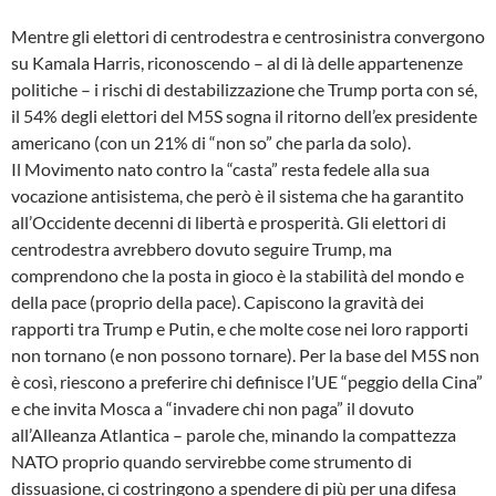
Mentre gli elettori di centrodestra e centrosinistra convergono
su Kamala Harris, riconoscendo – al di là delle appartenenze
politiche – i rischi di destabilizzazione che Trump porta con sé,
il 54% degli elettori del M5S sogna il ritorno dell’ex presidente
americano (con un 21% di “non so” che parla da solo).
Il Movimento nato contro la “casta” resta fedele alla sua
vocazione antisistema, che però è il sistema che ha garantito
all’Occidente decenni di libertà e prosperità. Gli elettori di
centrodestra avrebbero dovuto seguire Trump, ma
comprendono che la posta in gioco è la stabilità del mondo e
della pace (proprio della pace). Capiscono la gravità dei
rapporti tra Trump e Putin, e che molte cose nei loro rapporti
non tornano (e non possono tornare). Per la base del M5S non
è così, riescono a preferire chi definisce l’UE “peggio della Cina”
e che invita Mosca a “invadere chi non paga” il dovuto
all’Alleanza Atlantica – parole che, minando la compattezza
NATO proprio quando servirebbe come strumento di
dissuasione, ci costringono a spendere di più per una difesa