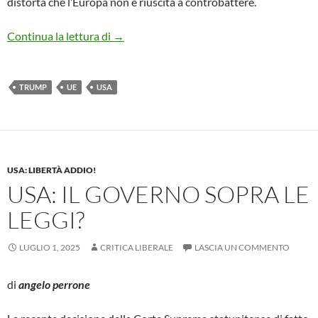
distorta che l’Europa non è riuscita a controbattere.
Dazi UE-USA: la resa al bullismo di Trump
Continua la lettura di
→
TRUMP
UE
USA
USA: LIBERTÀ ADDIO!
USA: IL GOVERNO SOPRA LE
LEGGI?
LUGLIO 1, 2025
CRITICA LIBERALE
LASCIA UN COMMENTO
di
angelo perrone