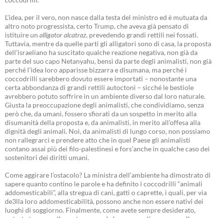
L’idea, per il vero, non nasce dalla testa del ministro ed è mutuata da
altro noto progressista, certo Trump, che aveva già pensato di
istituire un
alligator alcatraz
, prevedendo grandi rettili nei fossati.
Tuttavia, mentre da quelle parti gli alligatori sono di casa, la proposta
dell’israeliano ha suscitato qualche reazione negativa, non già da
parte del suo capo Netanyahu, bensì da parte degli animalisti, non già
perché l’idea loro apparisse bizzarra e disumana, ma perché i
coccodrilli sarebbero dovuto essere importati – nonostante una
certa abbondanza di grandi rettili autoctoni – sicché le bestiole
avrebbero potuto soffrire in un ambiente diverso dal loro naturale.
Giusta la preoccupazione degli animalisti, che condividiamo, senza
però che, da umani, fossero sfiorati da un sospetto in merito alla
disumanità della proposta e, da animalisti, in merito all’offesa alla
dignità degli animali. Noi, da animalisti di lungo corso, non possiamo
non rallegrarci e prendere atto che in quel Paese gli animalisti
contano assai più dei filo-palestinesi e fors’anche in qualche caso dei
sostenitori dei diritti umani.
Come aggirare l’ostacolo? La ministra dell’ambiente ha dimostrato di
sapere quanto contino le parole e ha definito i coccodrilli “animali
addomesticabili”, alla stregua di cani, gatti o caprette, i quali, per via
de3lla loro addomesticabilità, possono anche non essere nativi dei
luoghi di soggiorno. Finalmente, come avete sempre desiderato,