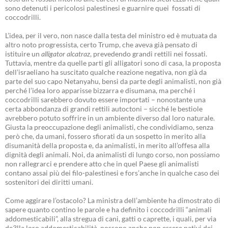
sono detenuti i pericolosi palestinesi e guarnire quei fossati di
coccodrilli.
L’idea, per il vero, non nasce dalla testa del ministro ed è mutuata da
altro noto progressista, certo Trump, che aveva già pensato di
istituire un
alligator alcatraz
, prevedendo grandi rettili nei fossati.
Tuttavia, mentre da quelle parti gli alligatori sono di casa, la proposta
dell’israeliano ha suscitato qualche reazione negativa, non già da
parte del suo capo Netanyahu, bensì da parte degli animalisti, non già
perché l’idea loro apparisse bizzarra e disumana, ma perché i
coccodrilli sarebbero dovuto essere importati – nonostante una
certa abbondanza di grandi rettili autoctoni – sicché le bestiole
avrebbero potuto soffrire in un ambiente diverso dal loro naturale.
Giusta la preoccupazione degli animalisti, che condividiamo, senza
però che, da umani, fossero sfiorati da un sospetto in merito alla
disumanità della proposta e, da animalisti, in merito all’offesa alla
dignità degli animali. Noi, da animalisti di lungo corso, non possiamo
non rallegrarci e prendere atto che in quel Paese gli animalisti
contano assai più dei filo-palestinesi e fors’anche in qualche caso dei
sostenitori dei diritti umani.
Come aggirare l’ostacolo? La ministra dell’ambiente ha dimostrato di
sapere quanto contino le parole e ha definito i coccodrilli “animali
addomesticabili”, alla stregua di cani, gatti o caprette, i quali, per via
de3lla loro addomesticabilità, possono anche non essere nativi dei