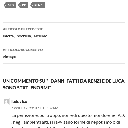
M5S
PD
RENZI
Navigazione
ARTICOLO PRECEDENTE
articolo
laicità, ipocrisia, laicismo
ARTICOLO SUCCESSIVO
vintage
UN COMMENTO SU “I DANNI FATTI DA RENZI E DE LUCA
SONO STATI ENORMI”
lodovico
APRILE 19, 2018 ALLE 7:07 PM
La perfezione, purtroppo, non è di questo mondo e nel P.D.
, negli ambienti alti, si ravvisano forme di nepotismo o di