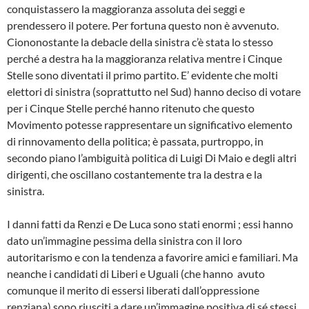
conquistassero la maggioranza assoluta dei seggi e
prendessero il potere. Per fortuna questo non è avvenuto.
Ciononostante la debacle della sinistra c’è stata lo stesso
perché a destra ha la maggioranza relativa mentre i Cinque
Stelle sono diventati il primo partito. E’ evidente che molti
elettori di sinistra (soprattutto nel Sud) hanno deciso di votare
per i Cinque Stelle perché hanno ritenuto che questo
Movimento potesse rappresentare un significativo elemento
di rinnovamento della politica; è passata, purtroppo, in
secondo piano l’ambiguità politica di Luigi Di Maio e degli altri
dirigenti, che oscillano costantemente tra la destra e la
sinistra.
I danni fatti da Renzi e De Luca sono stati enormi ; essi hanno
dato un’immagine pessima della sinistra con il loro
autoritarismo e con la tendenza a favorire amici e familiari. Ma
neanche i candidati di Liberi e Uguali (che hanno avuto
comunque il merito di essersi liberati dall’oppressione
renziana) sono riusciti a dare un’immagine positiva di sé stessi.