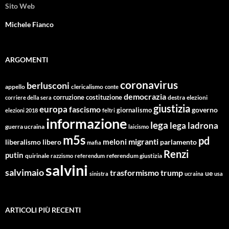
Sito Web
Michele Fianco
ARGOMENTI
coronavirus
berlusconi
appello
clericalismo
conte
democrazia
corruzione
costituzione
corriere della sera
destra
elezioni
giustizia
europa
fascismo
giornalismo
governo
elezioni 2018
feltri
informazione
lega
lega ladrona
guerra ucraina
laicismo
m5s
pd
migranti
meloni
libero
parlamento
liberalismo
mafia
Renzi
putin
quirinale
referendum giustizia
razzismo
referendum
salvini
salvimaio
trasformismo
trump
ue
sinistra
ucraina
usa
ARTICOLI PIÙ RECENTI