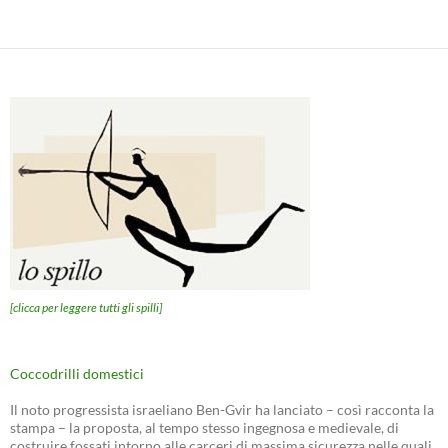
[clicca per leggere tutti gli spilli]
Coccodrilli domestici
Il noto progressista israeliano Ben-Gvir ha lanciato – così racconta la
stampa – la proposta, al tempo stesso ingegnosa e medievale, di
costruire fossati intorno alle carceri di massima sicurezza nelle quali