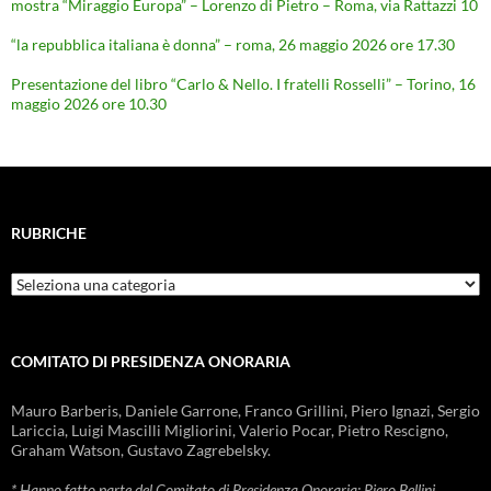
mostra “Miraggio Europa” – Lorenzo di Pietro – Roma, via Rattazzi 10
“la repubblica italiana è donna” – roma, 26 maggio 2026 ore 17.30
Presentazione del libro “Carlo & Nello. I fratelli Rosselli” – Torino, 16
maggio 2026 ore 10.30
RUBRICHE
Rubriche
COMITATO DI PRESIDENZA ONORARIA
Mauro Barberis, Daniele Garrone, Franco Grillini, Piero Ignazi, Sergio
Lariccia, Luigi Mascilli Migliorini, Valerio Pocar, Pietro Rescigno,
Graham Watson, Gustavo Zagrebelsky.
* Hanno fatto parte del Comitato di Presidenza Onoraria: Piero Bellini,