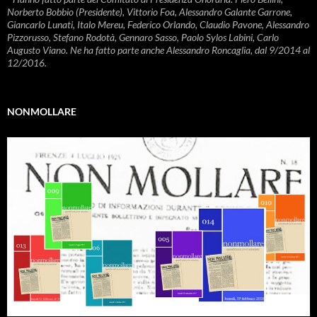
Norberto Bobbio (Presidente), Vittorio Foa, Alessandro Galante Garrone,
Giancarlo Lunati, Italo Mereu, Federico Orlando, Claudio Pavone, Alessandro
Pizzorusso, Stefano Rodotà, Gennaro Sasso, Paolo Sylos Labini, Carlo
Augusto Viano. Ne ha fatto parte anche Alessandro Roncaglia, dal 9/2014 al
12/2016.
NONMOLLARE