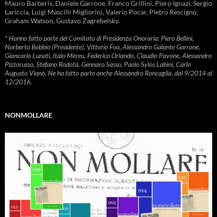
Mauro Barberis, Daniele Garrone, Franco Grillini, Piero Ignazi, Sergio
Lariccia, Luigi Mascilli Migliorini, Valerio Pocar, Pietro Rescigno,
Graham Watson, Gustavo Zagrebelsky.
* Hanno fatto parte del Comitato di Presidenza Onoraria: Piero Bellini,
Norberto Bobbio (Presidente), Vittorio Foa, Alessandro Galante Garrone,
Giancarlo Lunati, Italo Mereu, Federico Orlando, Claudio Pavone, Alessandro
Pizzorusso, Stefano Rodotà, Gennaro Sasso, Paolo Sylos Labini, Carlo
Augusto Viano. Ne ha fatto parte anche Alessandro Roncaglia, dal 9/2014 al
12/2016.
NONMOLLARE