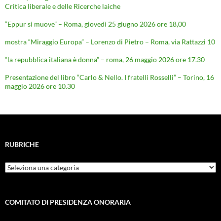
Critica liberale e delle Ricerche laiche
“Eppur si muove” – Roma, giovedì 25 giugno 2026 ore 18,00
mostra “Miraggio Europa” – Lorenzo di Pietro – Roma, via Rattazzi 10
“la repubblica italiana è donna” – roma, 26 maggio 2026 ore 17.30
Presentazione del libro “Carlo & Nello. I fratelli Rosselli” – Torino, 16
maggio 2026 ore 10.30
RUBRICHE
Rubriche
COMITATO DI PRESIDENZA ONORARIA