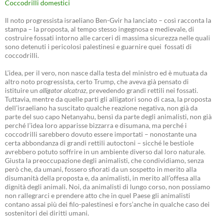
Coccodrilli domestici
Il noto progressista israeliano Ben-Gvir ha lanciato – così racconta la
stampa – la proposta, al tempo stesso ingegnosa e medievale, di
costruire fossati intorno alle carceri di massima sicurezza nelle quali
sono detenuti i pericolosi palestinesi e guarnire quei fossati di
coccodrilli.
L’idea, per il vero, non nasce dalla testa del ministro ed è mutuata da
altro noto progressista, certo Trump, che aveva già pensato di
istituire un
alligator alcatraz
, prevedendo grandi rettili nei fossati.
Tuttavia, mentre da quelle parti gli alligatori sono di casa, la proposta
dell’israeliano ha suscitato qualche reazione negativa, non già da
parte del suo capo Netanyahu, bensì da parte degli animalisti, non già
perché l’idea loro apparisse bizzarra e disumana, ma perché i
coccodrilli sarebbero dovuto essere importati – nonostante una
certa abbondanza di grandi rettili autoctoni – sicché le bestiole
avrebbero potuto soffrire in un ambiente diverso dal loro naturale.
Giusta la preoccupazione degli animalisti, che condividiamo, senza
però che, da umani, fossero sfiorati da un sospetto in merito alla
disumanità della proposta e, da animalisti, in merito all’offesa alla
dignità degli animali. Noi, da animalisti di lungo corso, non possiamo
non rallegrarci e prendere atto che in quel Paese gli animalisti
contano assai più dei filo-palestinesi e fors’anche in qualche caso dei
sostenitori dei diritti umani.