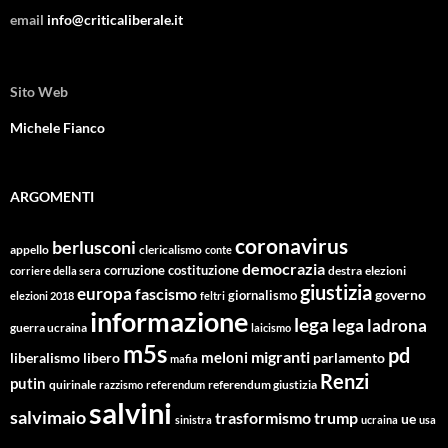
email
info@criticaliberale.it
Sito Web
Michele Fianco
ARGOMENTI
coronavirus
berlusconi
appello
clericalismo
conte
democrazia
corruzione
costituzione
corriere della sera
destra
elezioni
giustizia
europa
fascismo
giornalismo
governo
elezioni 2018
feltri
informazione
lega
lega ladrona
guerra ucraina
laicismo
m5s
pd
migranti
meloni
libero
parlamento
liberalismo
mafia
Renzi
putin
quirinale
referendum giustizia
razzismo
referendum
salvini
salvimaio
trasformismo
trump
ue
sinistra
ucraina
usa