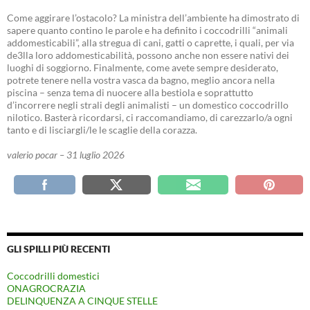
Come aggirare l’ostacolo? La ministra dell’ambiente ha dimostrato di
sapere quanto contino le parole e ha definito i coccodrilli “animali
addomesticabili”, alla stregua di cani, gatti o caprette, i quali, per via
de3lla loro addomesticabilità, possono anche non essere nativi dei
luoghi di soggiorno. Finalmente, come avete sempre desiderato,
potrete tenere nella vostra vasca da bagno, meglio ancora nella
piscina – senza tema di nuocere alla bestiola e soprattutto
d’incorrere negli strali degli animalisti – un domestico coccodrillo
nilotico. Basterà ricordarsi, ci raccomandiamo, di carezzarlo/a ogni
tanto e di lisciargli/le le scaglie della corazza.
valerio pocar – 31 luglio 2026
GLI SPILLI PIÙ RECENTI
Coccodrilli domestici
ONAGROCRAZIA
DELINQUENZA A CINQUE STELLE