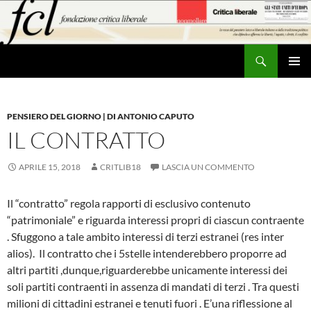
Vai
al
contenuto
Cerca
MENU
PRINCI
PENSIERO DEL GIORNO | DI ANTONIO CAPUTO
IL CONTRATTO
APRILE 15, 2018
CRITLIB18
LASCIA UN COMMENTO
Il “contratto” regola rapporti di esclusivo contenuto
“patrimoniale” e riguarda interessi propri di ciascun contraente
. Sfuggono a tale ambito interessi di terzi estranei (res inter
alios). Il contratto che i 5stelle intenderebbero proporre ad
altri partiti ,dunque,riguarderebbe unicamente interessi dei
soli partiti contraenti in assenza di mandati di terzi . Tra questi
milioni di cittadini estranei e tenuti fuori . E’una riflessione al