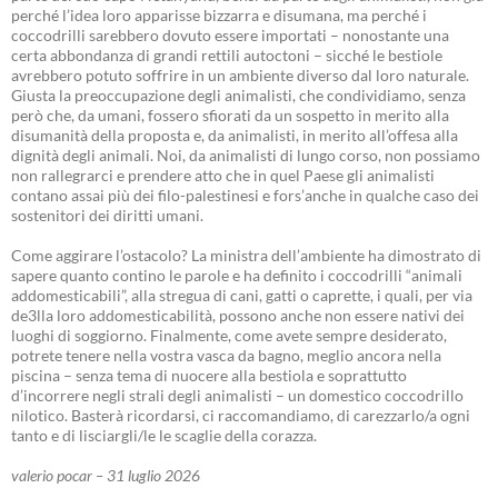
perché l’idea loro apparisse bizzarra e disumana, ma perché i
coccodrilli sarebbero dovuto essere importati – nonostante una
certa abbondanza di grandi rettili autoctoni – sicché le bestiole
avrebbero potuto soffrire in un ambiente diverso dal loro naturale.
Giusta la preoccupazione degli animalisti, che condividiamo, senza
però che, da umani, fossero sfiorati da un sospetto in merito alla
disumanità della proposta e, da animalisti, in merito all’offesa alla
dignità degli animali. Noi, da animalisti di lungo corso, non possiamo
non rallegrarci e prendere atto che in quel Paese gli animalisti
contano assai più dei filo-palestinesi e fors’anche in qualche caso dei
sostenitori dei diritti umani.
Come aggirare l’ostacolo? La ministra dell’ambiente ha dimostrato di
sapere quanto contino le parole e ha definito i coccodrilli “animali
addomesticabili”, alla stregua di cani, gatti o caprette, i quali, per via
de3lla loro addomesticabilità, possono anche non essere nativi dei
luoghi di soggiorno. Finalmente, come avete sempre desiderato,
potrete tenere nella vostra vasca da bagno, meglio ancora nella
piscina – senza tema di nuocere alla bestiola e soprattutto
d’incorrere negli strali degli animalisti – un domestico coccodrillo
nilotico. Basterà ricordarsi, ci raccomandiamo, di carezzarlo/a ogni
tanto e di lisciargli/le le scaglie della corazza.
valerio pocar – 31 luglio 2026