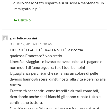
quello che lo Stato risparmia si riuscirà a mantenere un
immigrato in più
RISPONDI
gian felice corsini
LUGLIO 19, 2018 ALLE 10:01 AM
LIBERTE’ EGALITE’ FRATERNITE’ Le ricorda
qualcosa,Francesco? Non credo.
Libertà di viaggiare e lavorare dove qualcosa ti pagano e
non muori di fame e guerra tu e i tuoi bambini
Uguaglianza perchè anche se hanno un colore di pelle
diverso hanno gli stessi diritti nostri alla vita e persino alla
felicità
Fraternità per sentirli come fratelli e aiutarli come tali,
ricordando anche che i bianchi gli hanno rubato tutto e
continuano tuttora.
Ciao Renzo, non c’è bisogno di essere francescani, anzi…