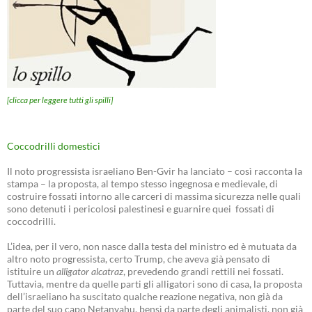
[clicca per leggere tutti gli spilli]
Coccodrilli domestici
Il noto progressista israeliano Ben-Gvir ha lanciato – così racconta la
stampa – la proposta, al tempo stesso ingegnosa e medievale, di
costruire fossati intorno alle carceri di massima sicurezza nelle quali
sono detenuti i pericolosi palestinesi e guarnire quei fossati di
coccodrilli.
L’idea, per il vero, non nasce dalla testa del ministro ed è mutuata da
altro noto progressista, certo Trump, che aveva già pensato di
istituire un
alligator alcatraz
, prevedendo grandi rettili nei fossati.
Tuttavia, mentre da quelle parti gli alligatori sono di casa, la proposta
dell’israeliano ha suscitato qualche reazione negativa, non già da
parte del suo capo Netanyahu, bensì da parte degli animalisti, non già