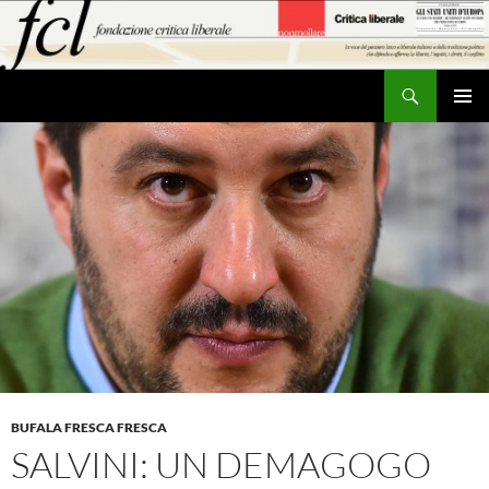
Vai
al
contenuto
Cerca
MENU
PRINCI
BUFALA FRESCA FRESCA
SALVINI: UN DEMAGOGO