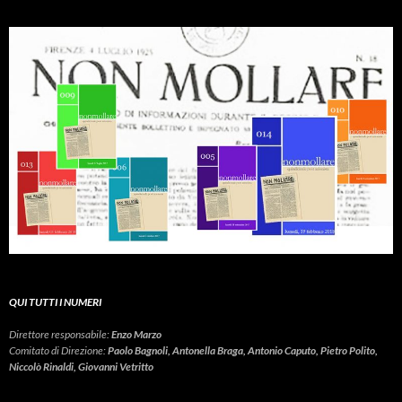
QUI TUTTI I NUMERI
Direttore responsabile:
Enzo Marzo
Comitato di Direzione:
Paolo Bagnoli, Antonella Braga, Antonio Caputo, Pietro Polito,
Niccolò Rinaldi, Giovanni Vetritto