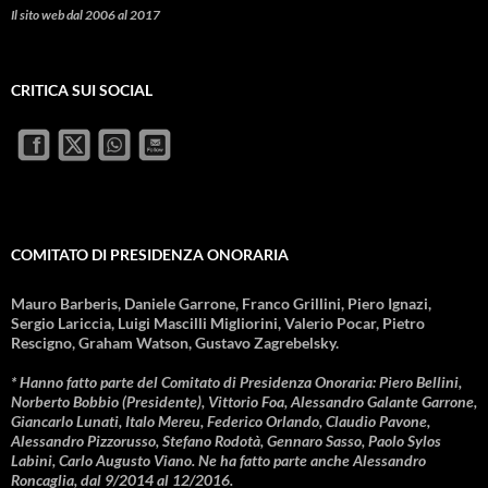
Il sito web dal 2006 al 2017
CRITICA SUI SOCIAL
COMITATO DI PRESIDENZA ONORARIA
Mauro Barberis, Daniele Garrone, Franco Grillini, Piero Ignazi,
Sergio Lariccia, Luigi Mascilli Migliorini, Valerio Pocar, Pietro
Rescigno, Graham Watson, Gustavo Zagrebelsky.
* Hanno fatto parte del Comitato di Presidenza Onoraria: Piero Bellini,
Norberto Bobbio (Presidente), Vittorio Foa, Alessandro Galante Garrone,
Giancarlo Lunati, Italo Mereu, Federico Orlando, Claudio Pavone,
Alessandro Pizzorusso, Stefano Rodotà, Gennaro Sasso, Paolo Sylos
Labini, Carlo Augusto Viano. Ne ha fatto parte anche Alessandro
Roncaglia, dal 9/2014 al 12/2016.