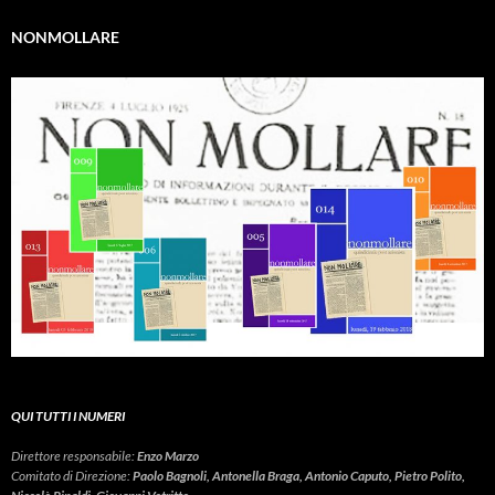
NONMOLLARE
QUI TUTTI I NUMERI
Direttore responsabile:
Enzo Marzo
Comitato di Direzione:
Paolo Bagnoli, Antonella Braga, Antonio Caputo, Pietro Polito,