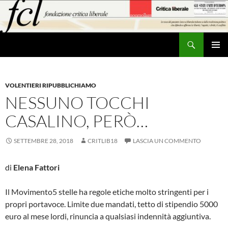
Vai
al
contenuto
Cerca
MENU
PRINCI
VOLENTIERI RIPUBBLICHIAMO
NESSUNO TOCCHI
CASALINO, PERÒ…
SETTEMBRE 28, 2018
CRITLIB18
LASCIA UN COMMENTO
di
Elena Fattori
Il Movimento5 stelle ha regole etiche molto stringenti per i
propri portavoce. Limite due mandati, tetto di stipendio 5000
euro al mese lordi, rinuncia a qualsiasi indennità aggiuntiva.