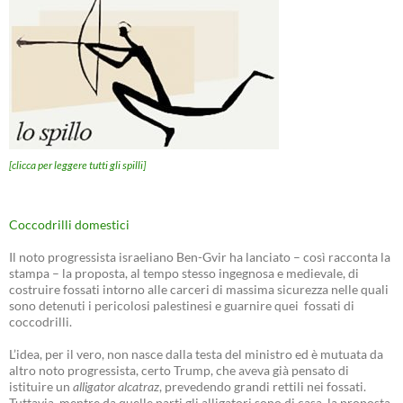
[clicca per leggere tutti gli spilli]
Coccodrilli domestici
Il noto progressista israeliano Ben-Gvir ha lanciato – così racconta la
stampa – la proposta, al tempo stesso ingegnosa e medievale, di
costruire fossati intorno alle carceri di massima sicurezza nelle quali
sono detenuti i pericolosi palestinesi e guarnire quei fossati di
coccodrilli.
L’idea, per il vero, non nasce dalla testa del ministro ed è mutuata da
altro noto progressista, certo Trump, che aveva già pensato di
istituire un
alligator alcatraz
, prevedendo grandi rettili nei fossati.
Tuttavia, mentre da quelle parti gli alligatori sono di casa, la proposta