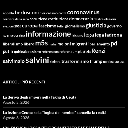
coronavirus
berlusconi
appello
clericalismo
conte
democrazia
corruzione
costituzione
corriere della sera
destra
elezioni
giustizia
europa
fascismo
giornalismo
governo
elezioni 2018
feltri
informazione
lega
lega ladrona
guerra ucraina
laicismo
m5s
pd
migranti
meloni
libero
parlamento
liberalismo
mafia
Renzi
putin
quirinale
referendum giustizia
razzismo
referendum
salvini
salvimaio
trasformismo
trump
ue
sinistra
ucraina
usa
ARTICOLI PIÙ RECENTI
La deriva degli imperi nella faglia di Ceuta
Agosto 5, 2026
La lezione Ceuta: se la “logica del nemico” cancella la realtà
Agosto 3, 2026
VAL DI SUSA: L’ASSALTO ORGANIZZATO E LE FALLE DELLA