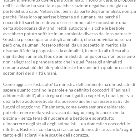
dell’israeliano ha suscitato qualche reazione negativa, non già da
parte del suo capo Netanyahu, bensì da parte degli animalisti, non già
perché l’idea loro apparisse bizzarra e disumana, ma perché i
coccodrilli sarebbero dovuto essere importati – nonostante una
certa abbondanza di grandi rettili autoctoni – sicché le bestiole
avrebbero potuto soffrire in un ambiente diverso dal loro naturale.
Giusta la preoccupazione degli animalisti, che condividiamo, senza
però che, da umani, fossero sfiorati da un sospetto in merito alla
disumanità della proposta e, da animalisti, in merito all’offesa alla
dignità degli animali. Noi, da animalisti di lungo corso, non possiamo
non rallegrarci e prendere atto che in quel Paese gli animalisti
contano assai più dei filo-palestinesi e fors’anche in qualche caso dei
sostenitori dei diritti umani.
Come aggirare l’ostacolo? La ministra dell’ambiente ha dimostrato di
sapere quanto contino le parole e ha definito i coccodrilli “animali
addomesticabili”, alla stregua di cani, gatti o caprette, i quali, per via
de3lla loro addomesticabilità, possono anche non essere nativi dei
luoghi di soggiorno. Finalmente, come avete sempre desiderato,
potrete tenere nella vostra vasca da bagno, meglio ancora nella
piscina – senza tema di nuocere alla bestiola e soprattutto
d’incorrere negli strali degli animalisti – un domestico coccodrillo
nilotico. Basterà ricordarsi, ci raccomandiamo, di carezzarlo/a ogni
tanto e di lisciargli/le le scaglie della corazza.