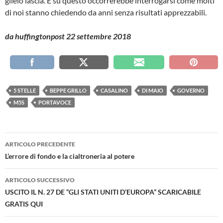
glielo lascia. E su questo occorrerebbe interrogarsi come molti
di noi stanno chiedendo da anni senza risultati apprezzabili.
da huffingtonpost 22 settembre 2018
5 STELLE
BEPPE GRILLO
CASALINO
DI MAIO
GOVERNO
M5S
PORTAVOCE
Navigazione
ARTICOLO PRECEDENTE
articolo
L’errore di fondo e la cialtroneria al potere
ARTICOLO SUCCESSIVO
USCITO IL N. 27 DE “GLI STATI UNITI D’EUROPA” SCARICABILE
GRATIS QUI