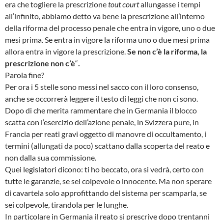
era che togliere la prescrizione
tout court
allungasse i tempi
all’infinito, abbiamo detto va bene la prescrizione all’interno
della riforma del processo penale che entra in vigore, uno o due
mesi prima. Se entra in vigore la riforma uno o due mesi prima
allora entra in vigore la prescrizione.
Se non c’è la riforma, la
prescrizione non c’è
“
.
Parola fine?
Per ora i 5 stelle sono messi nel sacco con il loro consenso,
anche se occorrerà leggere il testo di leggi che non ci sono.
Dopo di che merita rammentare che in Germania il blocco
scatta con l’esercizio dell’azione penale, in Svizzera pure, in
Francia per reati gravi oggetto di manovre di occultamento, i
termini (allungati da poco) scattano dalla scoperta del reato e
non dalla sua commissione.
Quei legislatori dicono: ti ho beccato, ora si vedrà, certo con
tutte le garanzie, se sei colpevole o innocente. Ma non sperare
di cavartela solo approfittando del sistema per scamparla, se
sei colpevole, tirandola per le lunghe.
In particolare in Germania il reato si prescrive dopo trentanni