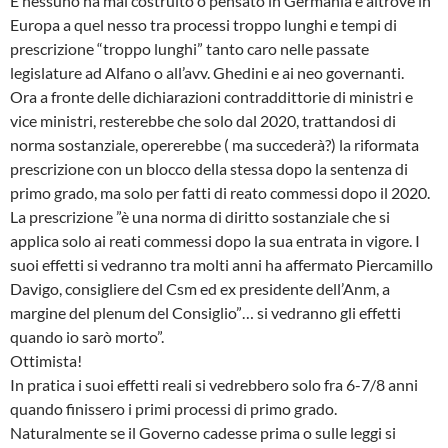
E nessuno ha mai costruito o pensato in Germania e altrove in
Europa a quel nesso tra processi troppo lunghi e tempi di
prescrizione “troppo lunghi” tanto caro nelle passate
legislature ad Alfano o all’avv. Ghedini e ai neo governanti.
Ora a fronte delle dichiarazioni contraddittorie di ministri e
vice ministri, resterebbe che solo dal 2020, trattandosi di
norma sostanziale, opererebbe ( ma succederà?) la riformata
prescrizione con un blocco della stessa dopo la sentenza di
primo grado, ma solo per fatti di reato commessi dopo il 2020.
La prescrizione ”è una norma di diritto sostanziale che si
applica solo ai reati commessi dopo la sua entrata in vigore. I
suoi effetti si vedranno tra molti anni ha affermato Piercamillo
Davigo, consigliere del Csm ed ex presidente dell’Anm, a
margine del plenum del Consiglio”… si vedranno gli effetti
quando io sarò morto”.
Ottimista!
In pratica i suoi effetti reali si vedrebbero solo fra 6-7/8 anni
quando finissero i primi processi di primo grado.
Naturalmente se il Governo cadesse prima o sulle leggi si