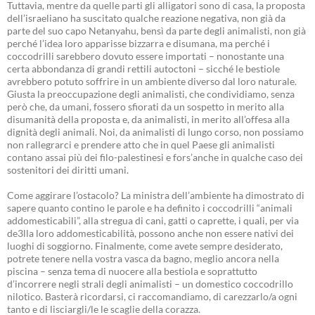
Tuttavia, mentre da quelle parti gli alligatori sono di casa, la proposta
dell’israeliano ha suscitato qualche reazione negativa, non già da
parte del suo capo Netanyahu, bensì da parte degli animalisti, non già
perché l’idea loro apparisse bizzarra e disumana, ma perché i
coccodrilli sarebbero dovuto essere importati – nonostante una
certa abbondanza di grandi rettili autoctoni – sicché le bestiole
avrebbero potuto soffrire in un ambiente diverso dal loro naturale.
Giusta la preoccupazione degli animalisti, che condividiamo, senza
però che, da umani, fossero sfiorati da un sospetto in merito alla
disumanità della proposta e, da animalisti, in merito all’offesa alla
dignità degli animali. Noi, da animalisti di lungo corso, non possiamo
non rallegrarci e prendere atto che in quel Paese gli animalisti
contano assai più dei filo-palestinesi e fors’anche in qualche caso dei
sostenitori dei diritti umani.
Come aggirare l’ostacolo? La ministra dell’ambiente ha dimostrato di
sapere quanto contino le parole e ha definito i coccodrilli “animali
addomesticabili”, alla stregua di cani, gatti o caprette, i quali, per via
de3lla loro addomesticabilità, possono anche non essere nativi dei
luoghi di soggiorno. Finalmente, come avete sempre desiderato,
potrete tenere nella vostra vasca da bagno, meglio ancora nella
piscina – senza tema di nuocere alla bestiola e soprattutto
d’incorrere negli strali degli animalisti – un domestico coccodrillo
nilotico. Basterà ricordarsi, ci raccomandiamo, di carezzarlo/a ogni
tanto e di lisciargli/le le scaglie della corazza.