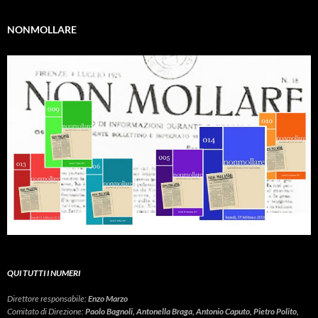
NONMOLLARE
QUI TUTTI I NUMERI
Direttore responsabile:
Enzo Marzo
Comitato di Direzione:
Paolo Bagnoli, Antonella Braga, Antonio Caputo, Pietro Polito,