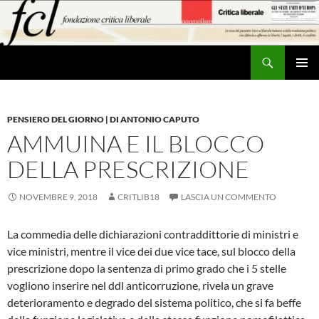
Vai
al
contenuto
Cerca
MENU
PRINCI
PENSIERO DEL GIORNO | DI ANTONIO CAPUTO
AMMUINA E IL BLOCCO
DELLA PRESCRIZIONE
NOVEMBRE 9, 2018
CRITLIB18
LASCIA UN COMMENTO
La commedia delle dichiarazioni contraddittorie di ministri e
vice ministri, mentre il vice dei due vice tace, sul blocco della
prescrizione dopo la sentenza di primo grado che i 5 stelle
vogliono inserire nel ddl anticorruzione, rivela un grave
deterioramento e degrado del sistema politico, che si fa beffe