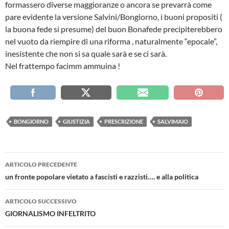
formassero diverse maggioranze o ancora se prevarrà come
pare evidente la versione Salvini/Bongiorno, i buoni propositi (
la buona fede si presume) del buon Bonafede precipiterebbero
nel vuoto da riempire di una riforma , naturalmente “epocale”,
inesistente che non si sa quale sarà e se ci sarà.
Nel frattempo facimm ammuina !
BONGIORNO
GIUSTIZIA
PRESCRIZIONE
SALVIMAIO
Navigazione
ARTICOLO PRECEDENTE
articolo
un fronte popolare vietato a fascisti e razzisti…. e alla politica
ARTICOLO SUCCESSIVO
GIORNALISMO INFELTRITO