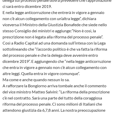
delega sul processo penale dovrà prevedere che l’approvazione
ci sarà entro dicembre 2019.
E nella legge anticorruzione che entrerà in vigore a gennaio
non c’è alcun collegamento con un’altra legge”, dichiara
viceversa il Ministro della Giustizia Bonafede che siede nello
stesso Consiglio dei ministri e aggiunge:”Non è così, la
prescrizione non è legata alla riforma del processo penale”.
Così a Radio Capital ad una domanda sull’intesa con la Lega
sottolineando che “l’accordo politico è che va fatta la riforma
del processo penale e che la delega deve avvenire entro
dicembre 2019”. E aggiungendo che “nella legge anticorruzione
che entra in vigore a gennaio non c’è alcun collegamento con
altre leggi. Quella entra in vigore comunque”.
Ma come e anche quando nessun lo sa.
A rafforzare la Bongiorno arriva tombale anche il commento
del vice ministro Matteo Salvini: “La riforma della prescrizione
c’è nel contratto. Sarà una parte del tutto della coraggiosa
riforma del processo penale. Ci sono milioni di Italiani che
attendono giustizia da 6,7,8 anni. La nostra preoccupazione