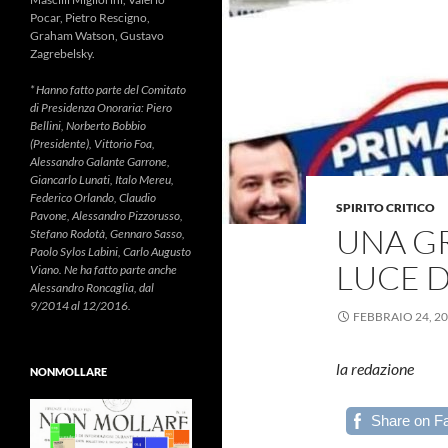
Pocar, Pietro Rescigno,
Graham Watson, Gustavo
Zagrebelsky.
* Hanno fatto parte del Comitato
di Presidenza Onoraria: Piero
Bellini, Norberto Bobbio
(Presidente), Vittorio Foa,
Alessandro Galante Garrone,
Giancarlo Lunati, Italo Mereu,
Federico Orlando, Claudio
SPIRITO CRITICO
Pavone, Alessandro Pizzorusso,
UNA G
Stefano Rodotà, Gennaro Sasso,
Paolo Sylos Labini, Carlo Augusto
LUCE D
Viano. Ne ha fatto parte anche
Alessandro Roncaglia, dal
9/2014 al 12/2016.
FEBBRAIO 24, 2
la redazione
NONMOLLARE
Share on F