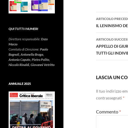
Navigazi
ARTICOLO PRECED
articolo
IL LENINISMO D
QUI TUTTI I NUMERI
Direttore responsabile:
Enzo
ARTICOLO SUCCES
Marzo
APPELLO DI GIUR
Comitato di Direzione:
Paolo
TUTTI GLI INDIVI
Bagnoli, Antonella Braga,
Antonio Caputo, Pietro Polito,
Niccolò Rinaldi, Giovanni Vetritto
LASCIA UN 
ANNUALE 2025
Il tuo indirizzo e
contrassegnati
*
Commento
*