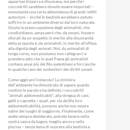
apparisse bizzarra e disumana, ma perché i
coccodrilli sarebbero dovuto essere importati –
nonostante una certa abbondanza di grandi rettili
autoctoni – sicché le bestiole avrebbero potuto
soffrire in un ambiente diverso dal loro naturale.
Giusta la preoccupazione degli animalisti, che
condividiamo, senza però che, da umani, fossero
sfiorati da un sospetto in merito alla disumanità
della proposta e, da animalisti, in merito all’offesa
alla dignità degli animali. Noi, da animalisti di
lungo corso, non possiamo non rallegrarci e
prendere atto che in quel Paese gli animalisti
contano assai più dei filo-palestinesi e fors’anche
in qualche caso dei sostenitori dei diritti umani.
Come aggirare l’ostacolo? La ministra
dell’ambiente ha dimostrato di sapere quanto
contino le parole e ha definito i coccodrilli
“animali addomesticabili”, alla stregua di cani,
gatti o caprette, i quali, per via de3lla loro
addomesticabilità, possono anche non essere
nativi dei luoghi di soggiorno. Finalmente, come
avete sempre desiderato, potrete tenere nella
vostra vasca da bagno, meglio ancora nella
piscina – senza tema di nuocere alla bestiola e