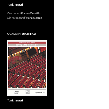
Tutti i numeri
Direzione:
Giovanni Vetritto
Dir. responsabile:
Enzo Marzo
QUADERNI DI CRITICA
Tutti i numeri