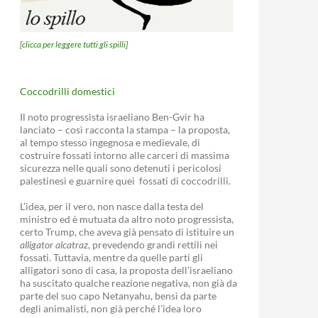
[clicca per leggere tutti gli spilli]
Coccodrilli domestici
Il noto progressista israeliano Ben-Gvir ha
lanciato – così racconta la stampa – la proposta,
al tempo stesso ingegnosa e medievale, di
costruire fossati intorno alle carceri di massima
sicurezza nelle quali sono detenuti i pericolosi
palestinesi e guarnire quei fossati di coccodrilli.
L’idea, per il vero, non nasce dalla testa del
ministro ed è mutuata da altro noto progressista,
certo Trump, che aveva già pensato di istituire un
alligator alcatraz
, prevedendo grandi rettili nei
fossati. Tuttavia, mentre da quelle parti gli
alligatori sono di casa, la proposta dell’israeliano
ha suscitato qualche reazione negativa, non già da
parte del suo capo Netanyahu, bensì da parte
degli animalisti, non già perché l’idea loro