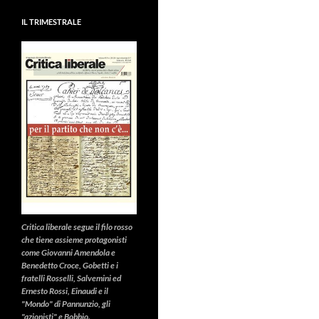
IL TRIMESTRALE
Critica liberale
segue il filo rosso
che tiene assieme protagonisti
come Giovanni Amendola e
Benedetto Croce, Gobetti e i
fratelli Rosselli, Salvemini ed
Ernesto Rossi, Einaudi e il
"Mondo" di Pannunzio, gli
"azionisti" e Bobbio.