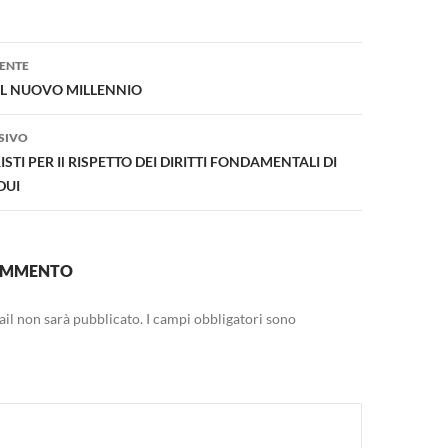
one
ENTE
EL NUOVO MILLENNIO
SIVO
ISTI PER Il RISPETTO DEI DIRITTI FONDAMENTALI DI
DUI
COMMENTO
mail non sarà pubblicato.
I campi obbligatori sono