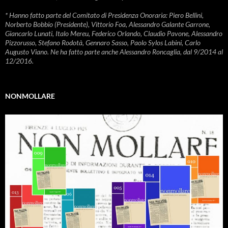
* Hanno fatto parte del Comitato di Presidenza Onoraria: Piero Bellini,
Norberto Bobbio (Presidente), Vittorio Foa, Alessandro Galante Garrone,
Giancarlo Lunati, Italo Mereu, Federico Orlando, Claudio Pavone, Alessandro
Pizzorusso, Stefano Rodotà, Gennaro Sasso, Paolo Sylos Labini, Carlo
Augusto Viano. Ne ha fatto parte anche Alessandro Roncaglia, dal 9/2014 al
12/2016.
NONMOLLARE