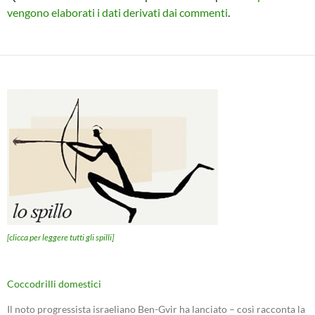
vengono elaborati i dati derivati dai commenti
.
[clicca per leggere tutti gli spilli]
Coccodrilli domestici
Il noto progressista israeliano Ben-Gvir ha lanciato – così racconta la