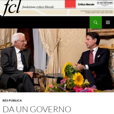
Vai
al
contenuto
Cerca
MENU
PRINCI
RES PUBLICA
DA UN GOVERNO