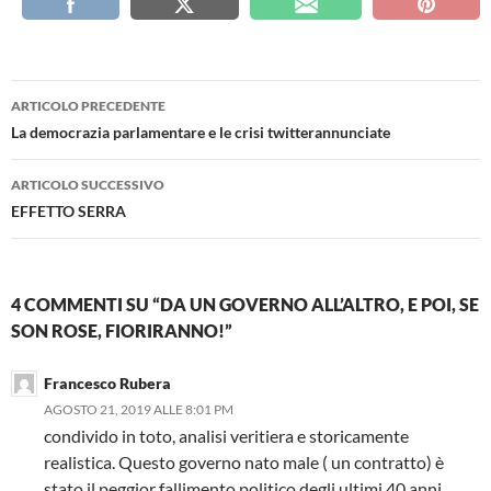
Navigazione
ARTICOLO PRECEDENTE
articolo
La democrazia parlamentare e le crisi twitterannunciate
ARTICOLO SUCCESSIVO
EFFETTO SERRA
4 COMMENTI SU “DA UN GOVERNO ALL’ALTRO, E POI, SE
SON ROSE, FIORIRANNO!”
Francesco Rubera
AGOSTO 21, 2019 ALLE 8:01 PM
condivido in toto, analisi veritiera e storicamente
realistica. Questo governo nato male ( un contratto) è
stato il peggior fallimento politico degli ultimi 40 anni.