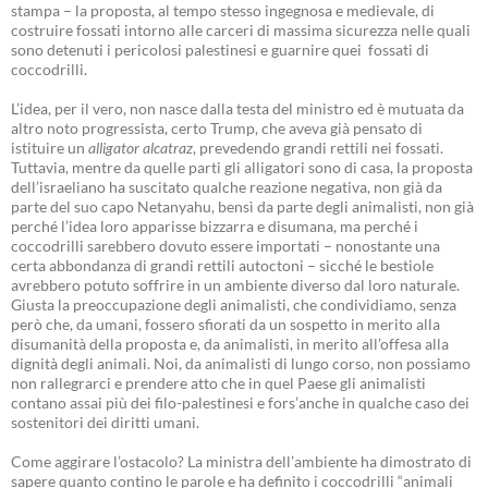
stampa – la proposta, al tempo stesso ingegnosa e medievale, di
costruire fossati intorno alle carceri di massima sicurezza nelle quali
sono detenuti i pericolosi palestinesi e guarnire quei fossati di
coccodrilli.
L’idea, per il vero, non nasce dalla testa del ministro ed è mutuata da
altro noto progressista, certo Trump, che aveva già pensato di
istituire un
alligator alcatraz
, prevedendo grandi rettili nei fossati.
Tuttavia, mentre da quelle parti gli alligatori sono di casa, la proposta
dell’israeliano ha suscitato qualche reazione negativa, non già da
parte del suo capo Netanyahu, bensì da parte degli animalisti, non già
perché l’idea loro apparisse bizzarra e disumana, ma perché i
coccodrilli sarebbero dovuto essere importati – nonostante una
certa abbondanza di grandi rettili autoctoni – sicché le bestiole
avrebbero potuto soffrire in un ambiente diverso dal loro naturale.
Giusta la preoccupazione degli animalisti, che condividiamo, senza
però che, da umani, fossero sfiorati da un sospetto in merito alla
disumanità della proposta e, da animalisti, in merito all’offesa alla
dignità degli animali. Noi, da animalisti di lungo corso, non possiamo
non rallegrarci e prendere atto che in quel Paese gli animalisti
contano assai più dei filo-palestinesi e fors’anche in qualche caso dei
sostenitori dei diritti umani.
Come aggirare l’ostacolo? La ministra dell’ambiente ha dimostrato di
sapere quanto contino le parole e ha definito i coccodrilli “animali