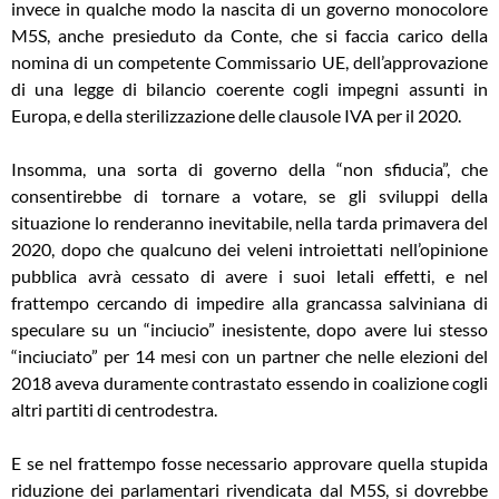
invece in qualche modo la nascita di un governo monocolore
M5S, anche presieduto da Conte, che si faccia carico della
nomina di un competente Commissario UE, dell’approvazione
di una legge di bilancio coerente cogli impegni assunti in
Europa, e della sterilizzazione delle clausole IVA per il 2020.
Insomma, una sorta di governo della “non sfiducia”, che
consentirebbe di tornare a votare, se gli sviluppi della
situazione lo renderanno inevitabile, nella tarda primavera del
2020, dopo che qualcuno dei veleni introiettati nell’opinione
pubblica avrà cessato di avere i suoi letali effetti, e nel
frattempo cercando di impedire alla grancassa salviniana di
speculare su un “inciucio” inesistente, dopo avere lui stesso
“inciuciato” per 14 mesi con un partner che nelle elezioni del
2018 aveva duramente contrastato essendo in coalizione cogli
altri partiti di centrodestra.
E se nel frattempo fosse necessario approvare quella stupida
riduzione dei parlamentari rivendicata dal M5S, si dovrebbe