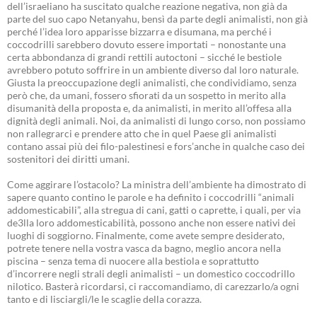
dell’israeliano ha suscitato qualche reazione negativa, non già da
parte del suo capo Netanyahu, bensì da parte degli animalisti, non già
perché l’idea loro apparisse bizzarra e disumana, ma perché i
coccodrilli sarebbero dovuto essere importati – nonostante una
certa abbondanza di grandi rettili autoctoni – sicché le bestiole
avrebbero potuto soffrire in un ambiente diverso dal loro naturale.
Giusta la preoccupazione degli animalisti, che condividiamo, senza
però che, da umani, fossero sfiorati da un sospetto in merito alla
disumanità della proposta e, da animalisti, in merito all’offesa alla
dignità degli animali. Noi, da animalisti di lungo corso, non possiamo
non rallegrarci e prendere atto che in quel Paese gli animalisti
contano assai più dei filo-palestinesi e fors’anche in qualche caso dei
sostenitori dei diritti umani.
Come aggirare l’ostacolo? La ministra dell’ambiente ha dimostrato di
sapere quanto contino le parole e ha definito i coccodrilli “animali
addomesticabili”, alla stregua di cani, gatti o caprette, i quali, per via
de3lla loro addomesticabilità, possono anche non essere nativi dei
luoghi di soggiorno. Finalmente, come avete sempre desiderato,
potrete tenere nella vostra vasca da bagno, meglio ancora nella
piscina – senza tema di nuocere alla bestiola e soprattutto
d’incorrere negli strali degli animalisti – un domestico coccodrillo
nilotico. Basterà ricordarsi, ci raccomandiamo, di carezzarlo/a ogni
tanto e di lisciargli/le le scaglie della corazza.