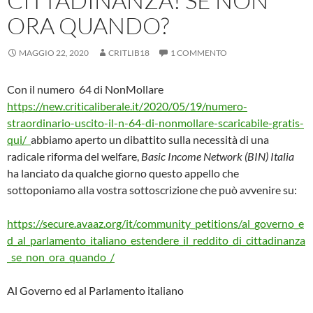
CITTADINANZA! SE NON
ORA QUANDO?
MAGGIO 22, 2020
CRITLIB18
1 COMMENTO
Con il numero 64 di NonMollare
https://new.criticaliberale.it/2020/05/19/numero-
straordinario-uscito-il-n-64-di-nonmollare-scaricabile-gratis-
qui/
abbiamo aperto un dibattito sulla necessità di una
radicale riforma del welfare,
Basic Income Network (BIN) Italia
ha lanciato da qualche giorno questo appello che
sottoponiamo alla vostra sottoscrizione che può avvenire su:
https://secure.avaaz.org/it/community_petitions/al_governo_e
d_al_parlamento_italiano_estendere_il_reddito_di_cittadinanza
_se_non_ora_quando_/
Al Governo ed al Parlamento italiano