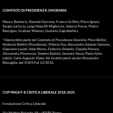
COMITATO DI PRESIDENZA ONORARIA
Mauro Barberis, Daniele Garrone, Franco Grillini, Piero Ignazi,
Sergio Lariccia, Luigi Mascilli Migliorini, Valerio Pocar, Pietro
Rescigno, Graham Watson, Gustavo Zagrebelsky.
* Hanno fatto parte del Comitato di Presidenza Onoraria: Piero Bellini,
Norberto Bobbio (Presidente), Vittorio Foa, Alessandro Galante Garrone,
Giancarlo Lunati, Italo Mereu, Federico Orlando, Claudio Pavone,
Alessandro Pizzorusso, Stefano Rodotà, Gennaro Sasso, Paolo Sylos
Labini, Carlo Augusto Viano. Ne ha fatto parte anche Alessandro
Roncaglia, dal 9/2014 al 12/2016.
COPYRIGHT © CRITICA LIBERALE 2018-2025
Fondazione Critica Liberale
Via Matteo Boiardo 19 – 00185 Roma