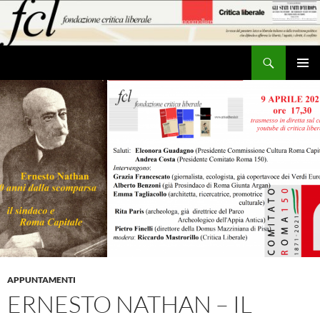
Vai
al
contenuto
Cerca
MENU
PRINCI
APPUNTAMENTI
ERNESTO NATHAN – IL