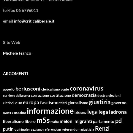
tel/fax 06 6796011
email
info@criticaliberale.it
Sito Web
Michele Fianco
ARGOMENTI
coronavirus
berlusconi
appello
clericalismo
conte
democrazia
corruzione
costituzione
corriere della sera
destra
elezioni
giustizia
europa
fascismo
giornalismo
governo
elezioni 2018
feltri
informazione
lega
lega ladrona
guerra ucraina
laicismo
m5s
pd
migranti
meloni
libero
parlamento
liberalismo
mafia
Renzi
putin
quirinale
referendum giustizia
razzismo
referendum