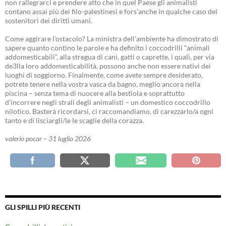
non rallegrarci e prendere atto che in quel Paese gli animalisti
contano assai più dei filo-palestinesi e fors’anche in qualche caso dei
sostenitori dei diritti umani.
Come aggirare l’ostacolo? La ministra dell’ambiente ha dimostrato di
sapere quanto contino le parole e ha definito i coccodrilli “animali
addomesticabili”, alla stregua di cani, gatti o caprette, i quali, per via
de3lla loro addomesticabilità, possono anche non essere nativi dei
luoghi di soggiorno. Finalmente, come avete sempre desiderato,
potrete tenere nella vostra vasca da bagno, meglio ancora nella
piscina – senza tema di nuocere alla bestiola e soprattutto
d’incorrere negli strali degli animalisti – un domestico coccodrillo
nilotico. Basterà ricordarsi, ci raccomandiamo, di carezzarlo/a ogni
tanto e di lisciargli/le le scaglie della corazza.
valerio pocar – 31 luglio 2026
GLI SPILLI PIÙ RECENTI