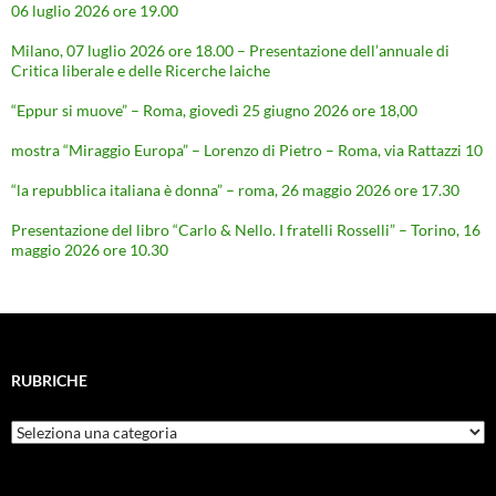
06 luglio 2026 ore 19.00
Milano, 07 luglio 2026 ore 18.00 – Presentazione dell’annuale di
Critica liberale e delle Ricerche laiche
“Eppur si muove” – Roma, giovedì 25 giugno 2026 ore 18,00
mostra “Miraggio Europa” – Lorenzo di Pietro – Roma, via Rattazzi 10
“la repubblica italiana è donna” – roma, 26 maggio 2026 ore 17.30
Presentazione del libro “Carlo & Nello. I fratelli Rosselli” – Torino, 16
maggio 2026 ore 10.30
RUBRICHE
Rubriche