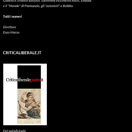
Gobetti e i fratelli Rosselli, Salvemini ed Ernesto Rossi, Einaudi
e il "Mondo" di Pannunzio, gli "azionisti" e Bobbio.
Tutti i numeri
Direttore
Enzo Marzo
CRITICALIBERALE.IT
Del quindicinale