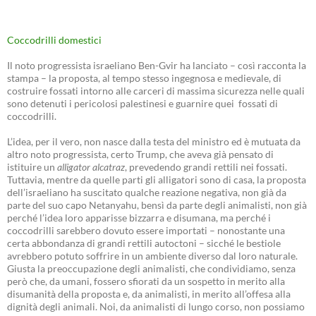
Coccodrilli domestici
Il noto progressista israeliano Ben-Gvir ha lanciato – così racconta la
stampa – la proposta, al tempo stesso ingegnosa e medievale, di
costruire fossati intorno alle carceri di massima sicurezza nelle quali
sono detenuti i pericolosi palestinesi e guarnire quei fossati di
coccodrilli.
L’idea, per il vero, non nasce dalla testa del ministro ed è mutuata da
altro noto progressista, certo Trump, che aveva già pensato di
istituire un
alligator alcatraz
, prevedendo grandi rettili nei fossati.
Tuttavia, mentre da quelle parti gli alligatori sono di casa, la proposta
dell’israeliano ha suscitato qualche reazione negativa, non già da
parte del suo capo Netanyahu, bensì da parte degli animalisti, non già
perché l’idea loro apparisse bizzarra e disumana, ma perché i
coccodrilli sarebbero dovuto essere importati – nonostante una
certa abbondanza di grandi rettili autoctoni – sicché le bestiole
avrebbero potuto soffrire in un ambiente diverso dal loro naturale.
Giusta la preoccupazione degli animalisti, che condividiamo, senza
però che, da umani, fossero sfiorati da un sospetto in merito alla
disumanità della proposta e, da animalisti, in merito all’offesa alla
dignità degli animali. Noi, da animalisti di lungo corso, non possiamo