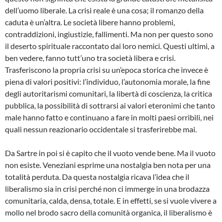
dell’uomo liberale. La crisi reale è una cosa; il romanzo della
caduta è un’altra. Le società libere hanno problemi,
contraddizioni, ingiustizie, fallimenti. Ma non per questo sono
il deserto spirituale raccontato dai loro nemici. Questi ultimi, a
ben vedere, fanno tutt’uno tra società libera e crisi.
Trasferiscono la propria crisi su un’epoca storica che invece è
piena di valori positivi: l’individuo, l’autonomia morale, la fine
degli autoritarismi comunitari, la libertà di coscienza, la critica
pubblica, la possibilità di sottrarsi ai valori eteronimi che tanto
male hanno fatto e continuano a fare in molti paesi orribili, nei
quali nessun reazionario occidentale si trasferirebbe mai.
Da Sartre in poi si è capito che il vuoto vende bene. Ma il vuoto
non esiste. Veneziani esprime una nostalgia ben nota per una
totalità perduta. Da questa nostalgia ricava l’idea che il
liberalismo sia in crisi perché non ci immerge in una brodazza
comunitaria, calda, densa, totale. E in effetti, se si vuole vivere a
mollo nel brodo sacro della comunità organica, il liberalismo è