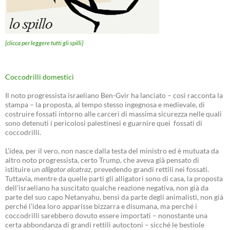
[clicca per leggere tutti gli spilli]
Coccodrilli domestici
Il noto progressista israeliano Ben-Gvir ha lanciato – così racconta la
stampa – la proposta, al tempo stesso ingegnosa e medievale, di
costruire fossati intorno alle carceri di massima sicurezza nelle quali
sono detenuti i pericolosi palestinesi e guarnire quei fossati di
coccodrilli.
L’idea, per il vero, non nasce dalla testa del ministro ed è mutuata da
altro noto progressista, certo Trump, che aveva già pensato di
istituire un
alligator alcatraz
, prevedendo grandi rettili nei fossati.
Tuttavia, mentre da quelle parti gli alligatori sono di casa, la proposta
dell’israeliano ha suscitato qualche reazione negativa, non già da
parte del suo capo Netanyahu, bensì da parte degli animalisti, non già
perché l’idea loro apparisse bizzarra e disumana, ma perché i
coccodrilli sarebbero dovuto essere importati – nonostante una
certa abbondanza di grandi rettili autoctoni – sicché le bestiole