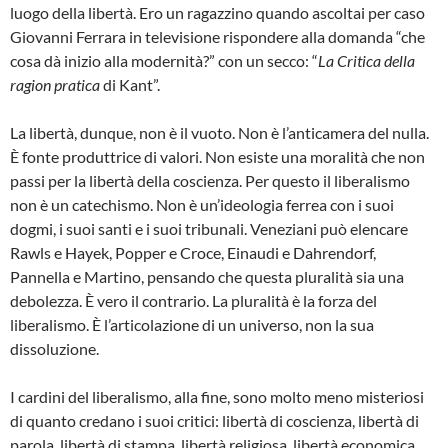
luogo della libertà. Ero un ragazzino quando ascoltai per caso
Giovanni Ferrara in televisione rispondere alla domanda “che
cosa dà inizio alla modernità?” con un secco: “
La Critica della
ragion pratica
di Kant”.
La libertà, dunque, non è il vuoto. Non è l’anticamera del nulla.
È fonte produttrice di valori. Non esiste una moralità che non
passi per la libertà della coscienza. Per questo il liberalismo
non è un catechismo. Non è un’ideologia ferrea con i suoi
dogmi, i suoi santi e i suoi tribunali. Veneziani può elencare
Rawls e Hayek, Popper e Croce, Einaudi e Dahrendorf,
Pannella e Martino, pensando che questa pluralità sia una
debolezza. È vero il contrario. La pluralità è la forza del
liberalismo. È l’articolazione di un universo, non la sua
dissoluzione.
I cardini del liberalismo, alla fine, sono molto meno misteriosi
di quanto credano i suoi critici: libertà di coscienza, libertà di
parola, libertà di stampa, libertà religiosa, libertà economica,