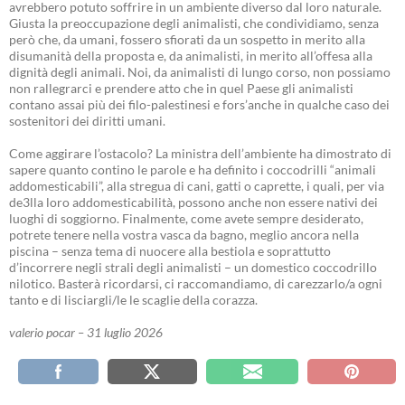
avrebbero potuto soffrire in un ambiente diverso dal loro naturale.
Giusta la preoccupazione degli animalisti, che condividiamo, senza
però che, da umani, fossero sfiorati da un sospetto in merito alla
disumanità della proposta e, da animalisti, in merito all’offesa alla
dignità degli animali. Noi, da animalisti di lungo corso, non possiamo
non rallegrarci e prendere atto che in quel Paese gli animalisti
contano assai più dei filo-palestinesi e fors’anche in qualche caso dei
sostenitori dei diritti umani.
Come aggirare l’ostacolo? La ministra dell’ambiente ha dimostrato di
sapere quanto contino le parole e ha definito i coccodrilli “animali
addomesticabili”, alla stregua di cani, gatti o caprette, i quali, per via
de3lla loro addomesticabilità, possono anche non essere nativi dei
luoghi di soggiorno. Finalmente, come avete sempre desiderato,
potrete tenere nella vostra vasca da bagno, meglio ancora nella
piscina – senza tema di nuocere alla bestiola e soprattutto
d’incorrere negli strali degli animalisti – un domestico coccodrillo
nilotico. Basterà ricordarsi, ci raccomandiamo, di carezzarlo/a ogni
tanto e di lisciargli/le le scaglie della corazza.
valerio pocar – 31 luglio 2026