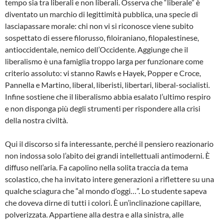
tempo sia tra liberali e non liberali. Osserva che “liberale” è
diventato un marchio di legittimità pubblica, una specie di
lasciapassare morale: chi non vi si riconosce viene subito
sospettato di essere filorusso, filoiraniano, filopalestinese,
antioccidentale, nemico dell’Occidente. Aggiunge che il
liberalismo è una famiglia troppo larga per funzionare come
criterio assoluto: vi stanno Rawls e Hayek, Popper e Croce,
Pannella e Martino, liberal, liberisti, libertari, liberal-socialisti.
Infine sostiene che il liberalismo abbia esalato l’ultimo respiro
e non disponga più degli strumenti per rispondere alla crisi
della nostra civiltà.
Qui il discorso si fa interessante, perché il pensiero reazionario
non indossa solo l’abito dei grandi intellettuali antimoderni. È
diffuso nell’aria. Fa capolino nella solita traccia da tema
scolastico, che ha invitato intere generazioni a riflettere su una
qualche sciagura che “al mondo d’oggi…”. Lo studente sapeva
che doveva dirne di tutti i colori. È un’inclinazione capillare,
polverizzata. Appartiene alla destra e alla sinistra, alle