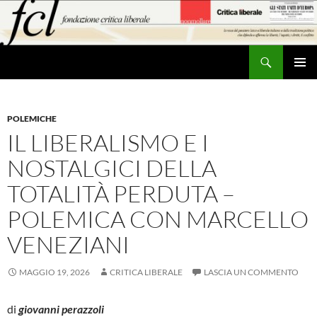
Vai
al
contenuto
Cerca
MENU
PRINCI
POLEMICHE
IL LIBERALISMO E I
NOSTALGICI DELLA
TOTALITÀ PERDUTA –
POLEMICA CON MARCELLO
VENEZIANI
MAGGIO 19, 2026
CRITICA LIBERALE
LASCIA UN COMMENTO
di
giovanni perazzoli