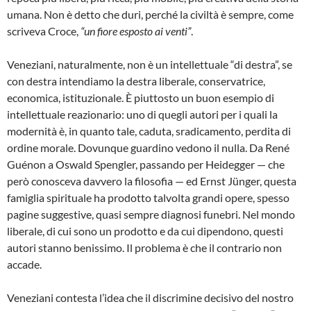
umana. Non è detto che duri, perché la civiltà è sempre, come
scriveva Croce,
“un fiore esposto ai venti”
.
Veneziani, naturalmente, non è un intellettuale “di destra”, se
con destra intendiamo la destra liberale, conservatrice,
economica, istituzionale. È piuttosto un buon esempio di
intellettuale reazionario: uno di quegli autori per i quali la
modernità è, in quanto tale, caduta, sradicamento, perdita di
ordine morale. Dovunque guardino vedono il nulla. Da René
Guénon a Oswald Spengler, passando per Heidegger — che
però conosceva davvero la filosofia — ed Ernst Jünger, questa
famiglia spirituale ha prodotto talvolta grandi opere, spesso
pagine suggestive, quasi sempre diagnosi funebri. Nel mondo
liberale, di cui sono un prodotto e da cui dipendono, questi
autori stanno benissimo. Il problema è che il contrario non
accade.
Veneziani contesta l’idea che il discrimine decisivo del nostro