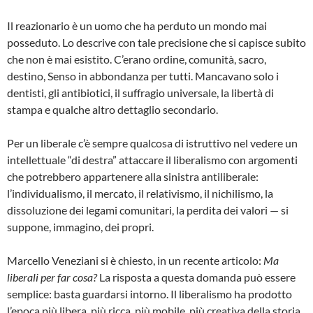
Il reazionario è un uomo che ha perduto un mondo mai
posseduto. Lo descrive con tale precisione che si capisce subito
che non è mai esistito. C’erano ordine, comunità, sacro,
destino, Senso in abbondanza per tutti. Mancavano solo i
dentisti, gli antibiotici, il suffragio universale, la libertà di
stampa e qualche altro dettaglio secondario.
Per un liberale c’è sempre qualcosa di istruttivo nel vedere un
intellettuale “di destra” attaccare il liberalismo con argomenti
che potrebbero appartenere alla sinistra antiliberale:
l’individualismo, il mercato, il relativismo, il nichilismo, la
dissoluzione dei legami comunitari, la perdita dei valori — si
suppone, immagino, dei propri.
Marcello Veneziani si è chiesto, in un recente articolo:
Ma
liberali per far cosa?
La risposta a questa domanda può essere
semplice: basta guardarsi intorno. Il liberalismo ha prodotto
l’epoca più libera, più ricca, più mobile, più creativa della storia