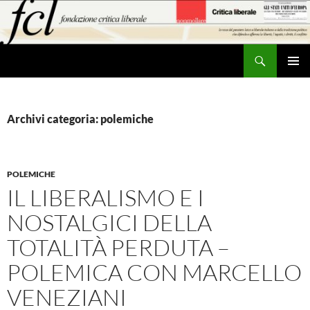
Vai
al
contenuto
Cerca
MENU
PRINCI
Archivi categoria: polemiche
POLEMICHE
IL LIBERALISMO E I
NOSTALGICI DELLA
TOTALITÀ PERDUTA –
POLEMICA CON MARCELLO
VENEZIANI