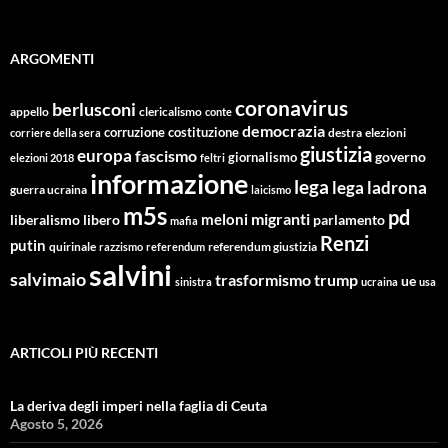
ARGOMENTI
coronavirus
berlusconi
appello
clericalismo
conte
democrazia
corruzione
costituzione
corriere della sera
destra
elezioni
giustizia
europa
fascismo
giornalismo
governo
elezioni 2018
feltri
informazione
lega
lega ladrona
guerra ucraina
laicismo
m5s
pd
migranti
meloni
libero
parlamento
liberalismo
mafia
Renzi
putin
quirinale
referendum giustizia
razzismo
referendum
salvini
salvimaio
trasformismo
trump
ue
sinistra
ucraina
usa
ARTICOLI PIÙ RECENTI
La deriva degli imperi nella faglia di Ceuta
Agosto 5, 2026