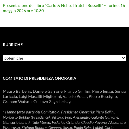
Presentazione del libro “Carlo & Nello. I fratelli Rosselli” – Torino, 16
maggio 2026 ore 10.30
RUBRICHE
Rubriche
COMITATO DI PRESIDENZA ONORARIA
Mauro Barberis, Daniele Garrone, Franco Grillini, Piero Ignazi, Sergio
Lariccia, Luigi Mascilli Migliorini, Valerio Pocar, Pietro Rescigno,
Graham Watson, Gustavo Zagrebelsky.
* Hanno fatto parte del Comitato di Presidenza Onoraria: Piero Bellini,
Norberto Bobbio (Presidente), Vittorio Foa, Alessandro Galante Garrone,
Giancarlo Lunati, Italo Mereu, Federico Orlando, Claudio Pavone, Alessandro
Pizzorusso, Stefano Rodotà, Gennaro Sasso, Paolo Sylos Labini, Carlo