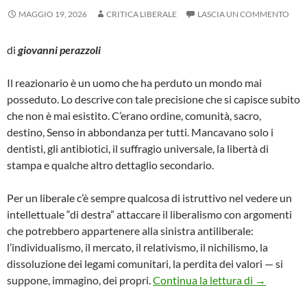
MAGGIO 19, 2026
CRITICA LIBERALE
LASCIA UN COMMENTO
di
giovanni perazzoli
Il reazionario è un uomo che ha perduto un mondo mai
posseduto. Lo descrive con tale precisione che si capisce subito
che non è mai esistito. C’erano ordine, comunità, sacro,
destino, Senso in abbondanza per tutti. Mancavano solo i
dentisti, gli antibiotici, il suffragio universale, la libertà di
stampa e qualche altro dettaglio secondario.
Per un liberale c’è sempre qualcosa di istruttivo nel vedere un
intellettuale “di destra” attaccare il liberalismo con argomenti
che potrebbero appartenere alla sinistra antiliberale:
l’individualismo, il mercato, il relativismo, il nichilismo, la
dissoluzione dei legami comunitari, la perdita dei valori — si
il liberali
suppone, immagino, dei propri.
Continua la lettura di
→