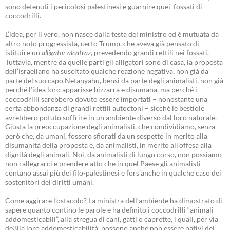
sono detenuti i pericolosi palestinesi e guarnire quei fossati di
coccodrilli.
L’idea, per il vero, non nasce dalla testa del ministro ed è mutuata da
altro noto progressista, certo Trump, che aveva già pensato di
istituire un
alligator alcatraz
, prevedendo grandi rettili nei fossati.
Tuttavia, mentre da quelle parti gli alligatori sono di casa, la proposta
dell’israeliano ha suscitato qualche reazione negativa, non già da
parte del suo capo Netanyahu, bensì da parte degli animalisti, non già
perché l’idea loro apparisse bizzarra e disumana, ma perché i
coccodrilli sarebbero dovuto essere importati – nonostante una
certa abbondanza di grandi rettili autoctoni – sicché le bestiole
avrebbero potuto soffrire in un ambiente diverso dal loro naturale.
Giusta la preoccupazione degli animalisti, che condividiamo, senza
però che, da umani, fossero sfiorati da un sospetto in merito alla
disumanità della proposta e, da animalisti, in merito all’offesa alla
dignità degli animali. Noi, da animalisti di lungo corso, non possiamo
non rallegrarci e prendere atto che in quel Paese gli animalisti
contano assai più dei filo-palestinesi e fors’anche in qualche caso dei
sostenitori dei diritti umani.
Come aggirare l’ostacolo? La ministra dell’ambiente ha dimostrato di
sapere quanto contino le parole e ha definito i coccodrilli “animali
addomesticabili”, alla stregua di cani, gatti o caprette, i quali, per via
de3lla loro addomesticabilità, possono anche non essere nativi dei