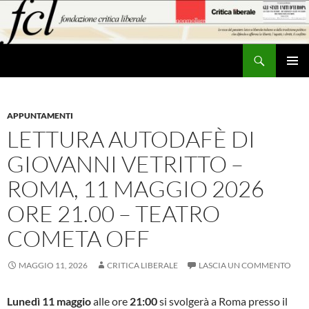
Vai
al
contenuto
Cerca
MENU
PRINCI
APPUNTAMENTI
LETTURA AUTODAFÈ DI
GIOVANNI VETRITTO –
ROMA, 11 MAGGIO 2026
ORE 21.00 – TEATRO
COMETA OFF
MAGGIO 11, 2026
CRITICA LIBERALE
LASCIA UN COMMENTO
Lunedì 11 maggio
alle ore
21:00
si svolgerà a Roma presso il