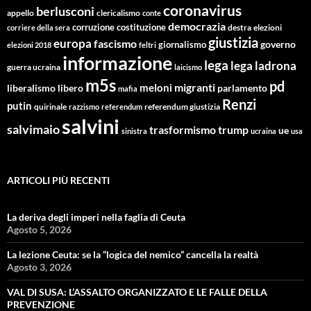
coronavirus
berlusconi
appello
clericalismo
conte
democrazia
corruzione
costituzione
corriere della sera
destra
elezioni
giustizia
europa
fascismo
giornalismo
governo
elezioni 2018
feltri
informazione
lega
lega ladrona
guerra ucraina
laicismo
m5s
pd
migranti
meloni
libero
parlamento
liberalismo
mafia
Renzi
putin
quirinale
referendum giustizia
razzismo
referendum
salvini
salvimaio
trasformismo
trump
ue
sinistra
ucraina
usa
ARTICOLI PIÙ RECENTI
La deriva degli imperi nella faglia di Ceuta
Agosto 5, 2026
La lezione Ceuta: se la “logica del nemico” cancella la realtà
Agosto 3, 2026
VAL DI SUSA: L’ASSALTO ORGANIZZATO E LE FALLE DELLA
PREVENZIONE