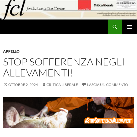
Vai
al
contenuto
Cerca
MENU
PRINCI
APPELLO
STOP SOFFERENZA NEGLI
ALLEVAMENTI!
OTTOBRE 2, 2024
CRITICA LIBERALE
LASCIA UN COMMENTO