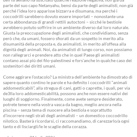
parte del suo capo Netanyahu, bensì da parte degli animalisti, non già
perché l’idea loro apparisse bizzarra e disumana, ma perché i
coccodrilli sarebbero dovuto essere importati – nonostante una
certa abbondanza di grandi rettili autoctoni – sicché le bestiole
avrebbero potuto soffrire in un ambiente diverso dal loro naturale.
Giusta la preoccupazione degli animalisti, che condividiamo, senza
però che, da umani, fossero sfiorati da un sospetto in merito alla
disumanità della proposta e, da animalisti, in merito all’offesa alla
dignità degli animali. Noi, da animalisti di lungo corso, non possiamo
non rallegrarci e prendere atto che in quel Paese gli animalisti
contano assai più dei filo-palestinesi e fors’anche in qualche caso dei
sostenitori dei diritti umani.
Come aggirare l’ostacolo? La ministra dell’ambiente ha dimostrato di
sapere quanto contino le parole e ha definito i coccodrilli “animali
addomesticabili”, alla stregua di cani, gatti o caprette, i quali, per via
de3lla loro addomesticabilità, possono anche non essere nativi dei
luoghi di soggiorno. Finalmente, come avete sempre desiderato,
potrete tenere nella vostra vasca da bagno, meglio ancora nella
piscina – senza tema di nuocere alla bestiola e soprattutto
d’incorrere negli strali degli animalisti – un domestico coccodrillo
nilotico. Basterà ricordarsi, ci raccomandiamo, di carezzarlo/a ogni
tanto e di lisciargli/le le scaglie della corazza.