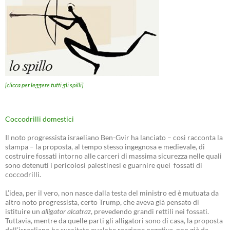
[clicca per leggere tutti gli spilli]
Coccodrilli domestici
Il noto progressista israeliano Ben-Gvir ha lanciato – così racconta la
stampa – la proposta, al tempo stesso ingegnosa e medievale, di
costruire fossati intorno alle carceri di massima sicurezza nelle quali
sono detenuti i pericolosi palestinesi e guarnire quei fossati di
coccodrilli.
L’idea, per il vero, non nasce dalla testa del ministro ed è mutuata da
altro noto progressista, certo Trump, che aveva già pensato di
istituire un
alligator alcatraz
, prevedendo grandi rettili nei fossati.
Tuttavia, mentre da quelle parti gli alligatori sono di casa, la proposta
dell’israeliano ha suscitato qualche reazione negativa, non già da