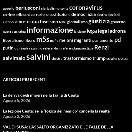
coronavirus
berlusconi
appello
clericalismo
conte
democrazia
corruzione
costituzione
corriere della sera
destra
elezioni
giustizia
europa
fascismo
giornalismo
governo
elezioni 2018
feltri
informazione
lega
lega ladrona
guerra ucraina
laicismo
m5s
pd
migranti
meloni
libero
parlamento
liberalismo
mafia
Renzi
putin
quirinale
referendum giustizia
razzismo
referendum
salvini
salvimaio
trasformismo
trump
ue
sinistra
ucraina
usa
ARTICOLI PIÙ RECENTI
La deriva degli imperi nella faglia di Ceuta
Agosto 5, 2026
La lezione Ceuta: se la “logica del nemico” cancella la realtà
Agosto 3, 2026
VAL DI SUSA: L’ASSALTO ORGANIZZATO E LE FALLE DELLA