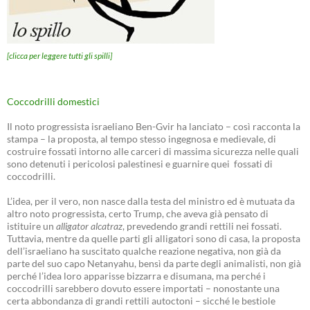
[clicca per leggere tutti gli spilli]
Coccodrilli domestici
Il noto progressista israeliano Ben-Gvir ha lanciato – così racconta la
stampa – la proposta, al tempo stesso ingegnosa e medievale, di
costruire fossati intorno alle carceri di massima sicurezza nelle quali
sono detenuti i pericolosi palestinesi e guarnire quei fossati di
coccodrilli.
L’idea, per il vero, non nasce dalla testa del ministro ed è mutuata da
altro noto progressista, certo Trump, che aveva già pensato di
istituire un
alligator alcatraz
, prevedendo grandi rettili nei fossati.
Tuttavia, mentre da quelle parti gli alligatori sono di casa, la proposta
dell’israeliano ha suscitato qualche reazione negativa, non già da
parte del suo capo Netanyahu, bensì da parte degli animalisti, non già
perché l’idea loro apparisse bizzarra e disumana, ma perché i
coccodrilli sarebbero dovuto essere importati – nonostante una
certa abbondanza di grandi rettili autoctoni – sicché le bestiole