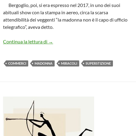
Bergoglio, poi, si era espresso nel 2017, in uno dei suoi
abituali show con la stampa in aereo, circa la scarsa
attendibilità dei veggenti “la madonna non è il capo di ufficio
telegrafico”, aveva detto.
c’è bisogno di miracoli. considerazioni sul 
Continua la lettura di
→
COMMERCI
MADONNA
MIRACOLI
SUPERSTIZIONE