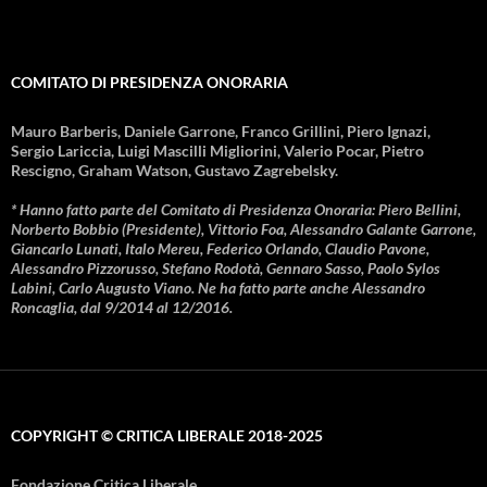
COMITATO DI PRESIDENZA ONORARIA
Mauro Barberis, Daniele Garrone, Franco Grillini, Piero Ignazi,
Sergio Lariccia, Luigi Mascilli Migliorini, Valerio Pocar, Pietro
Rescigno, Graham Watson, Gustavo Zagrebelsky.
* Hanno fatto parte del Comitato di Presidenza Onoraria: Piero Bellini,
Norberto Bobbio (Presidente), Vittorio Foa, Alessandro Galante Garrone,
Giancarlo Lunati, Italo Mereu, Federico Orlando, Claudio Pavone,
Alessandro Pizzorusso, Stefano Rodotà, Gennaro Sasso, Paolo Sylos
Labini, Carlo Augusto Viano. Ne ha fatto parte anche Alessandro
Roncaglia, dal 9/2014 al 12/2016.
COPYRIGHT © CRITICA LIBERALE 2018-2025
Fondazione Critica Liberale