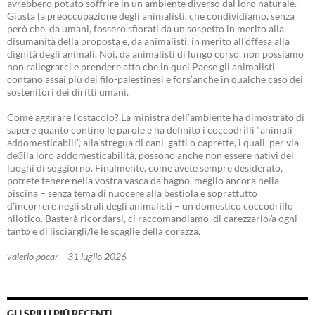
avrebbero potuto soffrire in un ambiente diverso dal loro naturale.
Giusta la preoccupazione degli animalisti, che condividiamo, senza
però che, da umani, fossero sfiorati da un sospetto in merito alla
disumanità della proposta e, da animalisti, in merito all’offesa alla
dignità degli animali. Noi, da animalisti di lungo corso, non possiamo
non rallegrarci e prendere atto che in quel Paese gli animalisti
contano assai più dei filo-palestinesi e fors’anche in qualche caso dei
sostenitori dei diritti umani.
Come aggirare l’ostacolo? La ministra dell’ambiente ha dimostrato di
sapere quanto contino le parole e ha definito i coccodrilli “animali
addomesticabili”, alla stregua di cani, gatti o caprette, i quali, per via
de3lla loro addomesticabilità, possono anche non essere nativi dei
luoghi di soggiorno. Finalmente, come avete sempre desiderato,
potrete tenere nella vostra vasca da bagno, meglio ancora nella
piscina – senza tema di nuocere alla bestiola e soprattutto
d’incorrere negli strali degli animalisti – un domestico coccodrillo
nilotico. Basterà ricordarsi, ci raccomandiamo, di carezzarlo/a ogni
tanto e di lisciargli/le le scaglie della corazza.
valerio pocar – 31 luglio 2026
GLI SPILLI PIÙ RECENTI