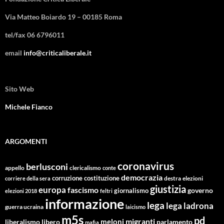
Via Matteo Boiardo 19 – 00185 Roma
tel/fax 06 6796011
email
info@criticaliberale.it
Sito Web
Michele Fianco
ARGOMENTI
coronavirus
berlusconi
appello
clericalismo
conte
democrazia
corruzione
costituzione
corriere della sera
destra
elezioni
giustizia
europa
fascismo
giornalismo
governo
elezioni 2018
feltri
informazione
lega
lega ladrona
guerra ucraina
laicismo
m5s
pd
migranti
meloni
libero
parlamento
liberalismo
mafia