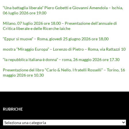
“Una battaglia liberale” Piero Gobetti e Giovanni Amendola – Ischia,
06 luglio 2026 ore 19.00
Milano, 07 luglio 2026 ore 18.00 – Presentazione dell’annuale di
Critica liberale e delle Ricerche laiche
“Eppur si muove” – Roma, giovedì 25 giugno 2026 ore 18,00
mostra “Miraggio Europa” – Lorenzo di Pietro – Roma, via Rattazzi 10
“la repubblica italiana è donna” – roma, 26 maggio 2026 ore 17.30
Presentazione del libro “Carlo & Nello. I fratelli Rosselli” – Torino, 16
maggio 2026 ore 10.30
RUBRICHE
Rubriche