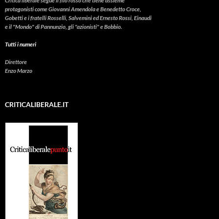
Critica liberale
segue il filo rosso che tiene assieme
protagonisti come Giovanni Amendola e Benedetto Croce,
Gobetti e i fratelli Rosselli, Salvemini ed Ernesto Rossi, Einaudi
e il "Mondo" di Pannunzio, gli "azionisti" e Bobbio.
Tutti i numeri
Direttore
Enzo Marzo
CRITICALIBERALE.IT