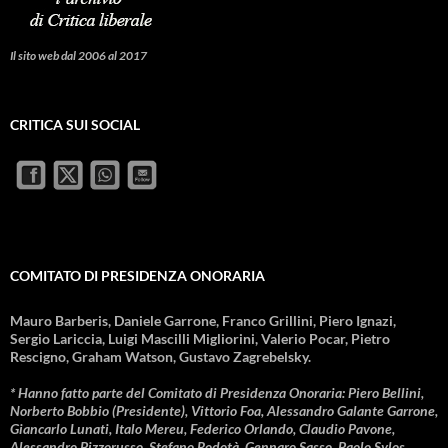
Il sito web dal 2006 al 2017
CRITICA SUI SOCIAL
COMITATO DI PRESIDENZA ONORARIA
Mauro Barberis, Daniele Garrone, Franco Grillini, Piero Ignazi,
Sergio Lariccia, Luigi Mascilli Migliorini, Valerio Pocar, Pietro
Rescigno, Graham Watson, Gustavo Zagrebelsky.
* Hanno fatto parte del Comitato di Presidenza Onoraria: Piero Bellini,
Norberto Bobbio (Presidente), Vittorio Foa, Alessandro Galante Garrone,
Giancarlo Lunati, Italo Mereu, Federico Orlando, Claudio Pavone,
Alessandro Pizzorusso, Stefano Rodotà, Gennaro Sasso, Paolo Sylos