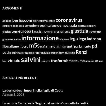
ARGOMENTI
coronavirus
berlusconi
appello
clericalismo
conte
democrazia
corruzione
costituzione
corriere della sera
destra
elezioni
giustizia
europa
fascismo
giornalismo
governo
elezioni 2018
feltri
informazione
lega
lega ladrona
guerra ucraina
laicismo
m5s
pd
migranti
meloni
libero
parlamento
liberalismo
mafia
Renzi
putin
quirinale
referendum giustizia
razzismo
referendum
salvini
salvimaio
trasformismo
trump
ue
sinistra
ucraina
usa
ARTICOLI PIÙ RECENTI
La deriva degli imperi nella faglia di Ceuta
Agosto 5, 2026
La lezione Ceuta: se la “logica del nemico” cancella la realtà