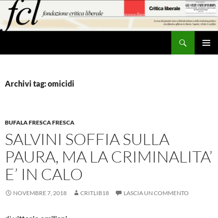
Vai
al
contenuto
Cerca
MENU
PRINCI
Archivi tag: omicidi
BUFALA FRESCA FRESCA
SALVINI SOFFIA SULLA
PAURA, MA LA CRIMINALITA’
E’ IN CALO
NOVEMBRE 7, 2018
CRITLIB18
LASCIA UN COMMENTO