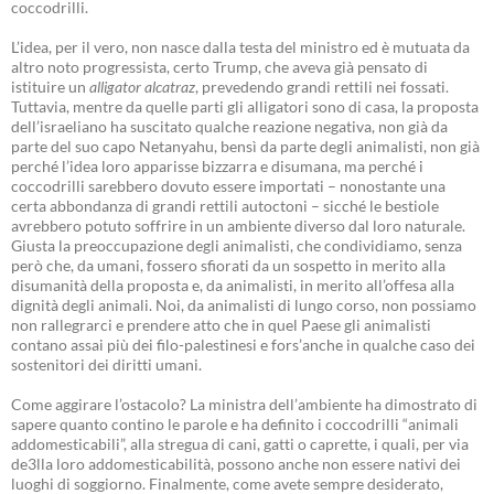
coccodrilli.
L’idea, per il vero, non nasce dalla testa del ministro ed è mutuata da
altro noto progressista, certo Trump, che aveva già pensato di
istituire un
alligator alcatraz
, prevedendo grandi rettili nei fossati.
Tuttavia, mentre da quelle parti gli alligatori sono di casa, la proposta
dell’israeliano ha suscitato qualche reazione negativa, non già da
parte del suo capo Netanyahu, bensì da parte degli animalisti, non già
perché l’idea loro apparisse bizzarra e disumana, ma perché i
coccodrilli sarebbero dovuto essere importati – nonostante una
certa abbondanza di grandi rettili autoctoni – sicché le bestiole
avrebbero potuto soffrire in un ambiente diverso dal loro naturale.
Giusta la preoccupazione degli animalisti, che condividiamo, senza
però che, da umani, fossero sfiorati da un sospetto in merito alla
disumanità della proposta e, da animalisti, in merito all’offesa alla
dignità degli animali. Noi, da animalisti di lungo corso, non possiamo
non rallegrarci e prendere atto che in quel Paese gli animalisti
contano assai più dei filo-palestinesi e fors’anche in qualche caso dei
sostenitori dei diritti umani.
Come aggirare l’ostacolo? La ministra dell’ambiente ha dimostrato di
sapere quanto contino le parole e ha definito i coccodrilli “animali
addomesticabili”, alla stregua di cani, gatti o caprette, i quali, per via
de3lla loro addomesticabilità, possono anche non essere nativi dei
luoghi di soggiorno. Finalmente, come avete sempre desiderato,