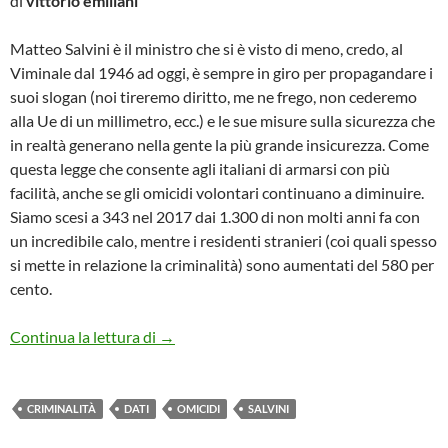
di
vittorio emiliani
Matteo Salvini è il ministro che si è visto di meno, credo, al
Viminale dal 1946 ad oggi, è sempre in giro per propagandare i
suoi slogan (noi tireremo diritto, me ne frego, non cederemo
alla Ue di un millimetro, ecc.) e le sue misure sulla sicurezza che
in realtà generano nella gente la più grande insicurezza. Come
questa legge che consente agli italiani di armarsi con più
facilità, anche se gli omicidi volontari continuano a diminuire.
Siamo scesi a 343 nel 2017 dai 1.300 di non molti anni fa con
un incredibile calo, mentre i residenti stranieri (coi quali spesso
si mette in relazione la criminalità) sono aumentati del 580 per
cento.
SALVINI SOFFIA SULLA PAURA, MA LA C
Continua la lettura di
→
CRIMINALITÀ
DATI
OMICIDI
SALVINI