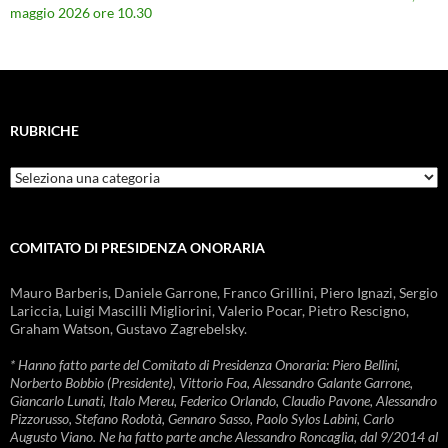
maggio 2026 ore 10.30
RUBRICHE
Rubriche
COMITATO DI PRESIDENZA ONORARIA
Mauro Barberis, Daniele Garrone, Franco Grillini, Piero Ignazi, Sergio
Lariccia, Luigi Mascilli Migliorini, Valerio Pocar, Pietro Rescigno,
Graham Watson, Gustavo Zagrebelsky.
* Hanno fatto parte del Comitato di Presidenza Onoraria: Piero Bellini,
Norberto Bobbio (Presidente), Vittorio Foa, Alessandro Galante Garrone,
Giancarlo Lunati, Italo Mereu, Federico Orlando, Claudio Pavone, Alessandro
Pizzorusso, Stefano Rodotà, Gennaro Sasso, Paolo Sylos Labini, Carlo
Augusto Viano. Ne ha fatto parte anche Alessandro Roncaglia, dal 9/2014 al