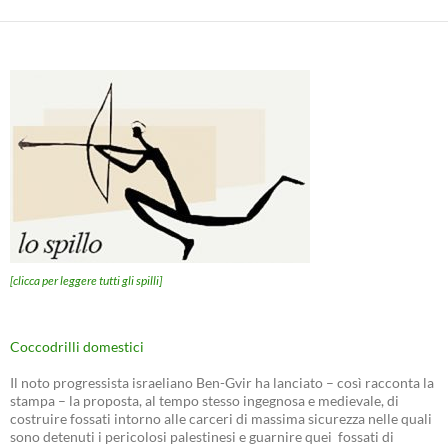
[clicca per leggere tutti gli spilli]
Coccodrilli domestici
Il noto progressista israeliano Ben-Gvir ha lanciato – così racconta la
stampa – la proposta, al tempo stesso ingegnosa e medievale, di
costruire fossati intorno alle carceri di massima sicurezza nelle quali
sono detenuti i pericolosi palestinesi e guarnire quei fossati di