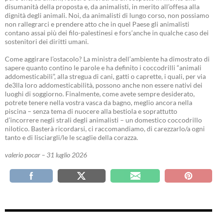
disumanità della proposta e, da animalisti, in merito all’offesa alla
dignità degli animali. Noi, da animalisti di lungo corso, non possiamo
non rallegrarci e prendere atto che in quel Paese gli animalisti
contano assai più dei filo-palestinesi e fors’anche in qualche caso dei
sostenitori dei diritti umani.
Come aggirare l’ostacolo? La ministra dell’ambiente ha dimostrato di
sapere quanto contino le parole e ha definito i coccodrilli “animali
addomesticabili”, alla stregua di cani, gatti o caprette, i quali, per via
de3lla loro addomesticabilità, possono anche non essere nativi dei
luoghi di soggiorno. Finalmente, come avete sempre desiderato,
potrete tenere nella vostra vasca da bagno, meglio ancora nella
piscina – senza tema di nuocere alla bestiola e soprattutto
d’incorrere negli strali degli animalisti – un domestico coccodrillo
nilotico. Basterà ricordarsi, ci raccomandiamo, di carezzarlo/a ogni
tanto e di lisciargli/le le scaglie della corazza.
valerio pocar – 31 luglio 2026