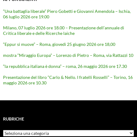
“Una battaglia liberale” Piero Gobetti e Giovanni Amendola – Ischia,
06 luglio 2026 ore 19.00
Milano, 07 luglio 2026 ore 18.00 – Presentazione dell’annuale di
Critica liberale e delle Ricerche laiche
“Eppur si muove” – Roma, giovedì 25 giugno 2026 ore 18,00
mostra “Miraggio Europa” – Lorenzo di Pietro – Roma, via Rattazzi 10
“la repubblica italiana è donna” – roma, 26 maggio 2026 ore 17.30
Presentazione del libro “Carlo & Nello. I fratelli Rosselli” – Torino, 16
maggio 2026 ore 10.30
RUBRICHE
Rubriche