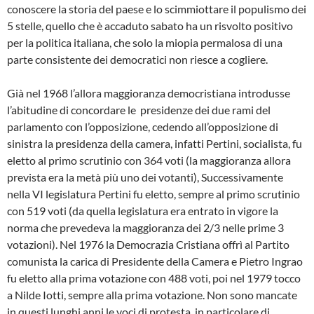
conoscere la storia del paese e lo scimmiottare il populismo dei
5 stelle, quello che è accaduto sabato ha un risvolto positivo
per la politica italiana, che solo la miopia permalosa di una
parte consistente dei democratici non riesce a cogliere.
Già nel 1968 l’allora maggioranza democristiana introdusse
l’abitudine di concordare le presidenze dei due rami del
parlamento con l’opposizione, cedendo all’opposizione di
sinistra la presidenza della camera, infatti Pertini, socialista, fu
eletto al primo scrutinio con 364 voti (la maggioranza allora
prevista era la metà più uno dei votanti), Successivamente
nella VI legislatura Pertini fu eletto, sempre al primo scrutinio
con 519 voti (da quella legislatura era entrato in vigore la
norma che prevedeva la maggioranza dei 2/3 nelle prime 3
votazioni). Nel 1976 la Democrazia Cristiana offrì al Partito
comunista la carica di Presidente della Camera e Pietro Ingrao
fu eletto alla prima votazione con 488 voti, poi nel 1979 tocco
a Nilde Iotti, sempre alla prima votazione. Non sono mancate
in questi lunghi anni le voci di protesta, in particolare di