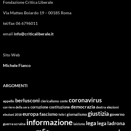
Fondazione Critica Liberale
Via Matteo Boiardo 19 – 00185 Roma
tel/fax 06 6796011
email
info@criticaliberale.it
Sito Web
Michele Fianco
ARGOMENTI
coronavirus
berlusconi
appello
clericalismo
conte
democrazia
corruzione
costituzione
corriere della sera
destra
elezioni
giustizia
europa
fascismo
giornalismo
governo
elezioni 2018
feltri
informazione
lega
lega ladrona
guerra ucraina
laicismo