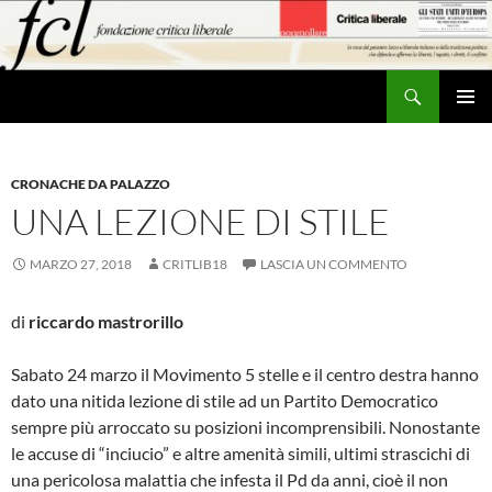
Vai
al
contenuto
Cerca
MENU
PRINCI
CRONACHE DA PALAZZO
UNA LEZIONE DI STILE
MARZO 27, 2018
CRITLIB18
LASCIA UN COMMENTO
di
riccardo mastrorillo
Sabato 24 marzo il Movimento 5 stelle e il centro destra hanno
dato una nitida lezione di stile ad un Partito Democratico
sempre più arroccato su posizioni incomprensibili. Nonostante
le accuse di “inciucio” e altre amenità simili, ultimi strascichi di
una pericolosa malattia che infesta il Pd da anni, cioè il non