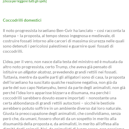
[clicca per leggere tutti gli spilli]
Coccodrilli domestici
Il noto progressista israeliano Ben-Gvir ha lanciato – così racconta la
stampa – la proposta, al tempo stesso ingegnosa e medievale, di
costruire fossati intorno alle carceri di massima sicurezza nelle quali
sono detenuti i pericolosi palestinesi e guarnire quei fossati di
coccodrilli.
L’idea, per il vero, non nasce dalla testa del ministro ed è mutuata da
altro noto progressista, certo Trump, che aveva già pensato di
istituire un
alligator alcatraz
, prevedendo grandi rettili nei fossati.
Tuttavia, mentre da quelle parti gli alligatori sono di casa, la proposta
dell’israeliano ha suscitato qualche reazione negativa, non già da
parte del suo capo Netanyahu, bensì da parte degli animalisti, non già
perché l’idea loro apparisse bizzarra e disumana, ma perché i
coccodrilli sarebbero dovuto essere importati – nonostante una
certa abbondanza di grandi rettili autoctoni – sicché le bestiole
avrebbero potuto soffrire in un ambiente diverso dal loro naturale.
Giusta la preoccupazione degli animalisti, che condividiamo, senza
però che, da umani, fossero sfiorati da un sospetto in merito alla
disumanità della proposta e, da animalisti, in merito all’offesa alla
dignità degli animali. Noi, da animalisti di lungo corso, non possiamo