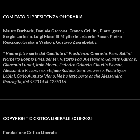
COMITATO DI PRESIDENZA ONORARIA
Mauro Barberis, Daniele Garrone, Franco Grillini, Piero Ignazi,
Sergio Lariccia, Luigi Mascilli Migliorini, Valerio Pocar, Pietro
Rescigno, Graham Watson, Gustavo Zagrebelsky.
* Hanno fatto parte del Comitato di Presidenza Onoraria: Piero Bellini,
Norberto Bobbio (Presidente), Vittorio Foa, Alessandro Galante Garrone,
Giancarlo Lunati, Italo Mereu, Federico Orlando, Claudio Pavone,
Alessandro Pizzorusso, Stefano Rodotà, Gennaro Sasso, Paolo Sylos
Labini, Carlo Augusto Viano. Ne ha fatto parte anche Alessandro
Roncaglia, dal 9/2014 al 12/2016.
COPYRIGHT © CRITICA LIBERALE 2018-2025
Fondazione Critica Liberale