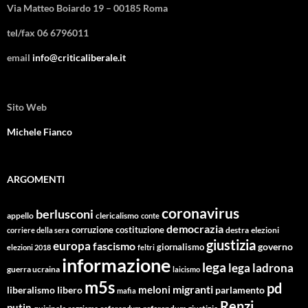
Via Matteo Boiardo 19 – 00185 Roma
tel/fax 06 6796011
email
info@criticaliberale.it
Sito Web
Michele Fianco
ARGOMENTI
coronavirus
berlusconi
appello
clericalismo
conte
democrazia
corruzione
costituzione
corriere della sera
destra
elezioni
giustizia
europa
fascismo
giornalismo
governo
elezioni 2018
feltri
informazione
lega
lega ladrona
guerra ucraina
laicismo
m5s
pd
migranti
meloni
libero
parlamento
liberalismo
mafia
Renzi
putin