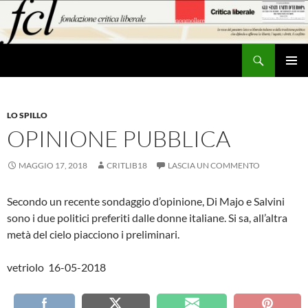
Vai
al
contenuto
Cerca
MENU
PRINCI
LO SPILLO
OPINIONE PUBBLICA
MAGGIO 17, 2018
CRITLIB18
LASCIA UN COMMENTO
Secondo un recente sondaggio d’opinione, Di Majo e Salvini
sono i due politici preferiti dalle donne italiane. Si sa, all’altra
metà del cielo piacciono i preliminari.
vetriolo 16-05-2018