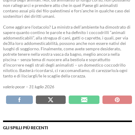
non rallegrarci e prendere atto che in quel Paese gli animalisti
contano assai più dei filo-palestinesi e fors’anche in qualche caso dei
sostenitori dei diritti umani.
Come aggirare l’ostacolo? La ministra dell’ambiente ha dimostrato di
sapere quanto contino le parole e ha definito i coccodrilli “animali
addomesticabili”, alla stregua di cani, gatti o caprette, i quali, per via
de3lla loro addomesticabilità, possono anche non essere nativi dei
luoghi di soggiorno. Finalmente, come avete sempre desiderato,
potrete tenere nella vostra vasca da bagno, meglio ancora nella
piscina – senza tema di nuocere alla bestiola e soprattutto
d’incorrere negli strali degli animalisti – un domestico coccodrillo
nilotico. Basterà ricordarsi, ci raccomandiamo, di carezzarlo/a ogni
tanto e di lisciargli/le le scaglie della corazza.
valerio pocar – 31 luglio 2026
GLI SPILLI PIÙ RECENTI