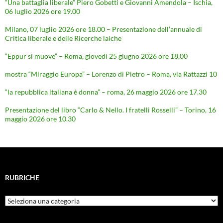
“Una battaglia liberale” Piero Gobetti e Giovanni Amendola – Ischia,
06 luglio 2026 ore 19.00
Milano, 07 luglio 2026 ore 18.00 – Presentazione dell’annuale di
Critica liberale e delle Ricerche laiche
“Eppur si muove” – Roma, giovedì 25 giugno 2026 ore 18,00
mostra “Miraggio Europa” – Lorenzo di Pietro – Roma, via Rattazzi 10
“la repubblica italiana è donna” – roma, 26 maggio 2026 ore 17.30
Presentazione del libro “Carlo & Nello. I fratelli Rosselli” – Torino, 16
maggio 2026 ore 10.30
RUBRICHE
Rubriche