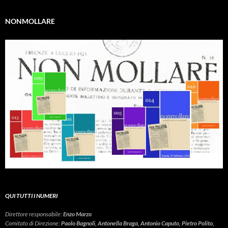
NONMOLLARE
QUI TUTTI I NUMERI
Direttore responsabile:
Enzo Marzo
Comitato di Direzione:
Paolo Bagnoli, Antonella Braga, Antonio Caputo, Pietro Polito,