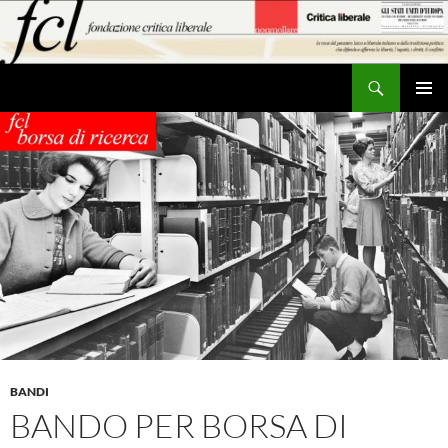
Vai
al
contenuto
Cerca
MENU
PRINCI
BANDI
BANDO PER BORSA DI