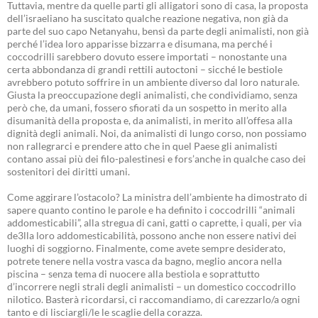
Tuttavia, mentre da quelle parti gli alligatori sono di casa, la proposta
dell’israeliano ha suscitato qualche reazione negativa, non già da
parte del suo capo Netanyahu, bensì da parte degli animalisti, non già
perché l’idea loro apparisse bizzarra e disumana, ma perché i
coccodrilli sarebbero dovuto essere importati – nonostante una
certa abbondanza di grandi rettili autoctoni – sicché le bestiole
avrebbero potuto soffrire in un ambiente diverso dal loro naturale.
Giusta la preoccupazione degli animalisti, che condividiamo, senza
però che, da umani, fossero sfiorati da un sospetto in merito alla
disumanità della proposta e, da animalisti, in merito all’offesa alla
dignità degli animali. Noi, da animalisti di lungo corso, non possiamo
non rallegrarci e prendere atto che in quel Paese gli animalisti
contano assai più dei filo-palestinesi e fors’anche in qualche caso dei
sostenitori dei diritti umani.
Come aggirare l’ostacolo? La ministra dell’ambiente ha dimostrato di
sapere quanto contino le parole e ha definito i coccodrilli “animali
addomesticabili”, alla stregua di cani, gatti o caprette, i quali, per via
de3lla loro addomesticabilità, possono anche non essere nativi dei
luoghi di soggiorno. Finalmente, come avete sempre desiderato,
potrete tenere nella vostra vasca da bagno, meglio ancora nella
piscina – senza tema di nuocere alla bestiola e soprattutto
d’incorrere negli strali degli animalisti – un domestico coccodrillo
nilotico. Basterà ricordarsi, ci raccomandiamo, di carezzarlo/a ogni
tanto e di lisciargli/le le scaglie della corazza.