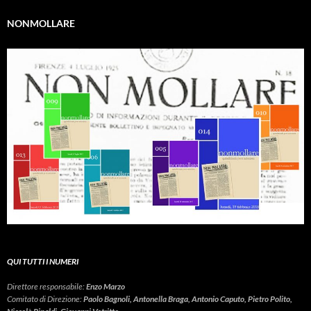
NONMOLLARE
QUI TUTTI I NUMERI
Direttore responsabile:
Enzo Marzo
Comitato di Direzione:
Paolo Bagnoli, Antonella Braga, Antonio Caputo, Pietro Polito,