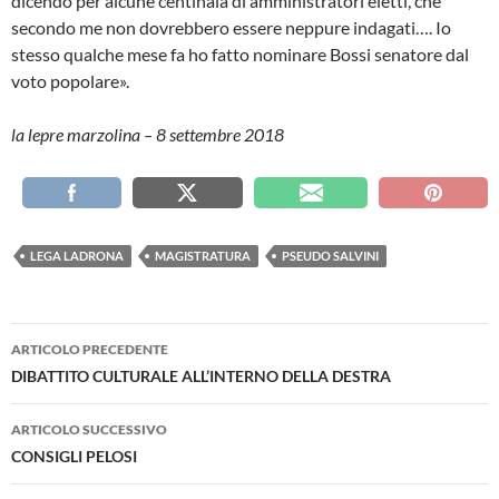
dicendo per alcune centinaia di amministratori eletti, che
secondo me non dovrebbero essere neppure indagati…. Io
stesso qualche mese fa ho fatto nominare Bossi senatore dal
voto popolare».
la lepre marzolina – 8 settembre 2018
LEGA LADRONA
MAGISTRATURA
PSEUDO SALVINI
Navigazione
ARTICOLO PRECEDENTE
articolo
DIBATTITO CULTURALE ALL’INTERNO DELLA DESTRA
ARTICOLO SUCCESSIVO
CONSIGLI PELOSI