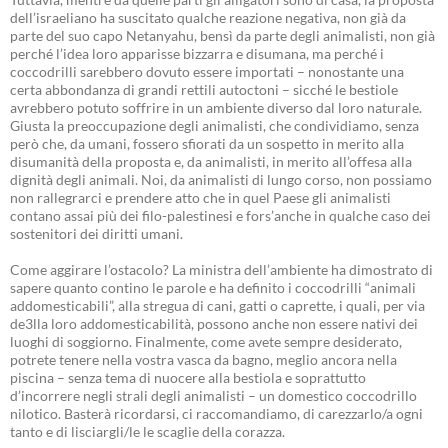
dell’israeliano ha suscitato qualche reazione negativa, non già da
parte del suo capo Netanyahu, bensì da parte degli animalisti, non già
perché l’idea loro apparisse bizzarra e disumana, ma perché i
coccodrilli sarebbero dovuto essere importati – nonostante una
certa abbondanza di grandi rettili autoctoni – sicché le bestiole
avrebbero potuto soffrire in un ambiente diverso dal loro naturale.
Giusta la preoccupazione degli animalisti, che condividiamo, senza
però che, da umani, fossero sfiorati da un sospetto in merito alla
disumanità della proposta e, da animalisti, in merito all’offesa alla
dignità degli animali. Noi, da animalisti di lungo corso, non possiamo
non rallegrarci e prendere atto che in quel Paese gli animalisti
contano assai più dei filo-palestinesi e fors’anche in qualche caso dei
sostenitori dei diritti umani.
Come aggirare l’ostacolo? La ministra dell’ambiente ha dimostrato di
sapere quanto contino le parole e ha definito i coccodrilli “animali
addomesticabili”, alla stregua di cani, gatti o caprette, i quali, per via
de3lla loro addomesticabilità, possono anche non essere nativi dei
luoghi di soggiorno. Finalmente, come avete sempre desiderato,
potrete tenere nella vostra vasca da bagno, meglio ancora nella
piscina – senza tema di nuocere alla bestiola e soprattutto
d’incorrere negli strali degli animalisti – un domestico coccodrillo
nilotico. Basterà ricordarsi, ci raccomandiamo, di carezzarlo/a ogni
tanto e di lisciargli/le le scaglie della corazza.