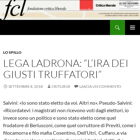
Vai
al
contenuto
Cerca
MENU
PRINCI
LO SPILLO
LEGA LADRONA: “L’IRA DEI
GIUSTI TRUFFATORI”
SETTEMBRE 8, 2018
CRITLIB18
LASCIA UN COMMENTO
Salvini: «Io sono stato eletto da voi. Altri no». Pseudo-Salvini:
«Ricordatevi: i magistrati non ricevono voti dagli elettori, io
invece sono un politico e sono stato eletto come quel
frodatore di Berlusconi, come quel corruttore di Previti, come i
filocamorra e filo mafia Cosentino, Dell’Utri, Cuffaro..e via