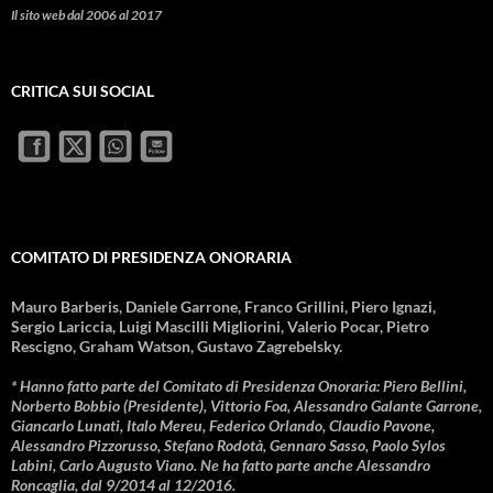
Il sito web dal 2006 al 2017
CRITICA SUI SOCIAL
COMITATO DI PRESIDENZA ONORARIA
Mauro Barberis, Daniele Garrone, Franco Grillini, Piero Ignazi,
Sergio Lariccia, Luigi Mascilli Migliorini, Valerio Pocar, Pietro
Rescigno, Graham Watson, Gustavo Zagrebelsky.
* Hanno fatto parte del Comitato di Presidenza Onoraria: Piero Bellini,
Norberto Bobbio (Presidente), Vittorio Foa, Alessandro Galante Garrone,
Giancarlo Lunati, Italo Mereu, Federico Orlando, Claudio Pavone,
Alessandro Pizzorusso, Stefano Rodotà, Gennaro Sasso, Paolo Sylos
Labini, Carlo Augusto Viano. Ne ha fatto parte anche Alessandro
Roncaglia, dal 9/2014 al 12/2016.