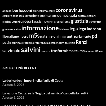
coronavirus
berlusconi
appello
clericalismo
conte
democrazia
corruzione
costituzione
corriere della sera
destra
elezioni
giustizia
europa
fascismo
giornalismo
governo
elezioni 2018
feltri
informazione
lega
lega ladrona
guerra ucraina
laicismo
m5s
pd
migranti
meloni
libero
parlamento
liberalismo
mafia
Renzi
putin
quirinale
referendum giustizia
razzismo
referendum
salvini
salvimaio
trasformismo
trump
ue
sinistra
ucraina
usa
ARTICOLI PIÙ RECENTI
La deriva degli imperi nella faglia di Ceuta
Agosto 5, 2026
La lezione Ceuta: se la “logica del nemico” cancella la realtà
Agosto 3, 2026
VAL DI SUSA: L’ASSALTO ORGANIZZATO E LE FALLE DELLA