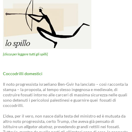
[clicca per leggere tutti gli spilli]
Coccodrilli domestici
Il noto progressista israeliano Ben-Gvir ha lanciato – così racconta la
stampa – la proposta, al tempo stesso ingegnosa e medievale, di
costruire fossati intorno alle carceri di massima sicurezza nelle quali
sono detenuti i pericolosi palestinesi e guarnire quei fossati di
coccodrilli.
L’idea, per il vero, non nasce dalla testa del ministro ed è mutuata da
altro noto progressista, certo Trump, che aveva già pensato di
istituire un
alligator alcatraz
, prevedendo grandi rettili nei fossati.
Tuttavia, mentre da quelle parti gli alligatori sono di casa, la proposta